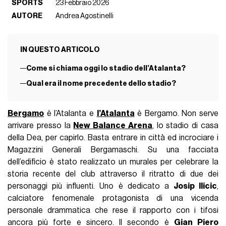
SPORTS
23 Febbraio 2026
AUTORE
Andrea Agostinelli
IN QUESTO ARTICOLO
Come si chiama oggi lo stadio dell’Atalanta?
Qual era il nome precedente dello stadio?
Bergamo
è l’Atalanta e
l’Atalanta
è Bergamo. Non serve
arrivare presso la
New Balance Arena
, lo stadio di casa
della Dea, per capirlo. Basta entrare in città ed incrociare i
Magazzini Generali Bergamaschi. Su una facciata
dell’edificio è stato realizzato un murales per celebrare la
storia recente del club attraverso il ritratto di due dei
personaggi più influenti. Uno è dedicato a
Josip Ilicic
,
calciatore fenomenale protagonista di una vicenda
personale drammatica che rese il rapporto con i tifosi
ancora più forte e sincero. Il secondo è
Gian Piero