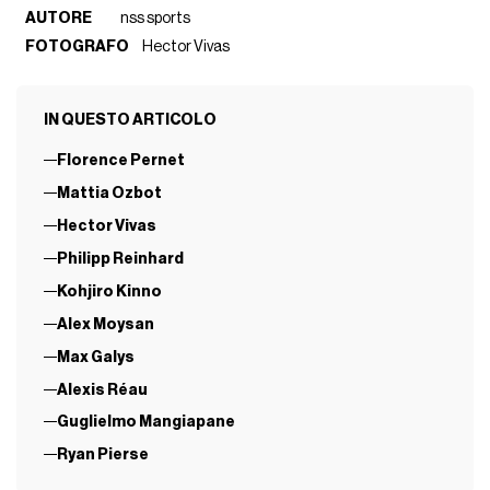
AUTORE
nss sports
FOTOGRAFO
Hector Vivas
IN QUESTO ARTICOLO
Florence Pernet
Mattia Ozbot
Hector Vivas
Philipp Reinhard
Kohjiro Kinno
Alex Moysan
Max Galys
Alexis Réau
Guglielmo Mangiapane
Ryan Pierse