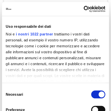
Uso responsabile dei dati
Noi e
i nostri 1022 partner
trattiamo i vostri dati
personali, ad esempio il vostro numero IP, utilizzando
tecnologie come i cookie per memorizzare e accedere
Visualizza questo post su Instagram
alle informazioni sul vostro dispositivo al fine di
pubblicare annunci e contenuti personalizzati, misurare
gli annunci e i contenuti, ricercare il pubblico e sviluppare
i servizi. Avete la possibilità di scegliere chi utilizza i
vostri dati e per quali scopi. Le vostre scelte in materia di
privacy sono applicabili solo su questa proprietà digitale
in cui avete effettuato le vostre scelte. È possibile
Selezione
modificare o revocare il proprio consenso in qualsiasi
Necessari
del
momento dalla Dichiarazione sui cookie o facendo clic
consenso
Un post condiviso da Mattia Ozbot (@mattia_ozbot_photography)
sull'icona di attivazione della privacy.
Preferenze