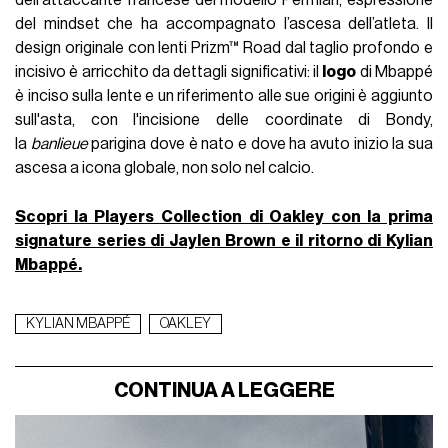
dell'attaccante francese del modello Permian, espressione
del mindset che ha accompagnato l’ascesa dell’atleta. Il
design originale con lenti Prizm™ Road dal taglio profondo e
incisivo è arricchito da dettagli significativi: il
logo
di Mbappé
è inciso sulla lente e un riferimento alle sue origini è aggiunto
sull'asta, con l'incisione delle coordinate di Bondy,
la
banlieue
parigina dove è nato e dove ha avuto inizio la sua
ascesa a icona globale, non solo nel calcio.
Scopri la Players Collection di Oakley con la prima
signature series di Jaylen Brown e il ritorno di Kylian
Mbappé.
KYLIAN MBAPPÉ
OAKLEY
CONTINUA A LEGGERE