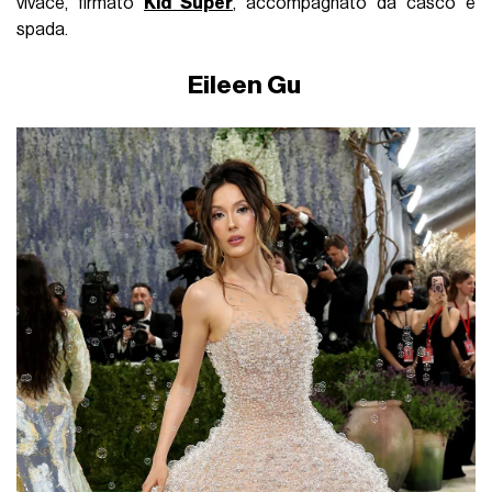
vivace, firmato
Kid Super
, accompagnato da casco e
spada.
Eileen Gu