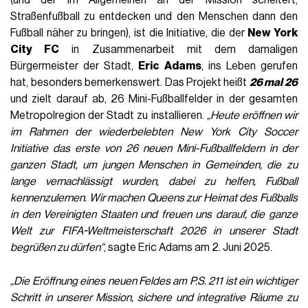
(und der im Allgemeinen an der Mission scheitert,
Straßenfußball zu entdecken und den Menschen dann den
Fußball näher zu bringen), ist die Initiative, die der
New York
City FC
in Zusammenarbeit mit dem damaligen
Bürgermeister der Stadt,
Eric Adams
, ins Leben gerufen
hat, besonders bemerkenswert. Das Projekt heißt
26 mal 26
und zielt darauf ab, 26 Mini-Fußballfelder in der gesamten
Metropolregion der Stadt zu installieren.
„Heute eröffnen wir
im Rahmen der wiederbelebten New York City Soccer
Initiative das erste von 26 neuen Mini-Fußballfeldern in der
ganzen Stadt, um jungen Menschen in Gemeinden, die zu
lange vernachlässigt wurden, dabei zu helfen, Fußball
kennenzulernen. Wir machen Queens zur Heimat des Fußballs
in den Vereinigten Staaten und freuen uns darauf, die ganze
Welt zur FIFA-Weltmeisterschaft 2026 in unserer Stadt
begrüßen zu dürfen“
, sagte Eric Adams am 2. Juni 2025.
„Die Eröffnung eines neuen Feldes am P.S. 211 ist ein wichtiger
Schritt in unserer Mission, sichere und integrative Räume zu