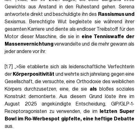
Gewichts aus Anstand in den Ruhestand gehen. Serena
antwortete direkt und beschuldigte ihn des
Rassismus und
Sexismus. Berechtigte Wut begleitete sie während ihrer
gesamten Karriere und diente als endloser Treibstoff für den
Motor dieser Maschine, die sie in
eine Tenniswaffe der
Massenvernichtung
verwandelte und die mehr gewann als
jeder andere vor ihr.
[1.7] „>Sie etablierte sich als leidenschaftliche Verfechterin
der
Körperpositivität
und wehrte sich jahrelang gegen eine
Gesellschaft, die versuchte, eine Orthodoxie des weiblichen
Körpers durchzusetzen, eine, die sie
als
bloßes soziales
Konstrukt demontierte. Aus diesem Grund löste ihre im
August 2025 angekündigte Entscheidung, GIP/GLP-1-
Rezeptoragonisten zu verwenden, die im
letzten Super
Bowl im Ro-Werbespot gipfelte, eine heftige Debatte
aus.