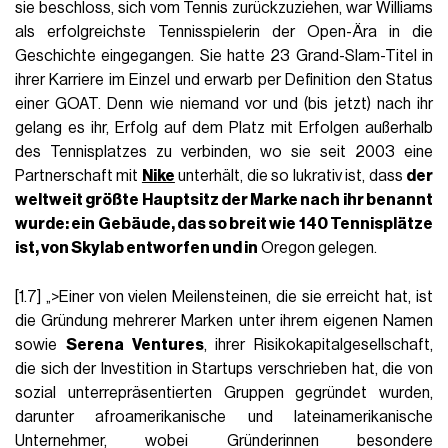
sie beschloss, sich vom Tennis zurückzuziehen, war Williams
als erfolgreichste Tennisspielerin der Open-Ära in die
Geschichte eingegangen. Sie hatte 23 Grand-Slam-Titel in
ihrer Karriere im Einzel und erwarb per Definition den Status
einer GOAT. Denn wie niemand vor und (bis jetzt) nach ihr
gelang es ihr, Erfolg auf dem Platz mit Erfolgen außerhalb
des Tennisplatzes zu verbinden, wo sie seit 2003 eine
Partnerschaft mit
Nike
unterhält, die so lukrativ ist, dass
der
weltweit größte Hauptsitz der Marke nach ihr benannt
wurde: ein Gebäude, das so
breit wie 140 Tennisplätze
ist, von Skylab entworfen
und in
Oregon gelegen.
[1.7] „>Einer von vielen Meilensteinen, die sie erreicht hat, ist
die Gründung mehrerer Marken unter ihrem eigenen Namen
sowie
Serena Ventures
, ihrer Risikokapitalgesellschaft,
die sich der Investition in Startups verschrieben hat, die von
sozial unterrepräsentierten Gruppen gegründet wurden,
darunter afroamerikanische und lateinamerikanische
Unternehmer, wobei Gründerinnen besondere