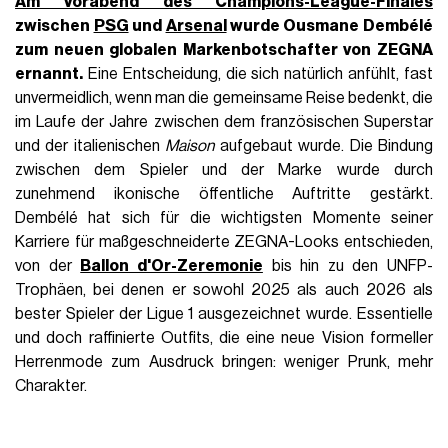
Am Vorabend des
Champions-League-Finales
zwischen
PSG
und
Arsenal
wurde Ousmane Dembélé
zum neuen globalen Markenbotschafter von ZEGNA
ernannt.
Eine Entscheidung, die sich natürlich anfühlt, fast
unvermeidlich, wenn man die gemeinsame Reise bedenkt, die
im Laufe der Jahre zwischen dem französischen Superstar
und der italienischen
Maison
aufgebaut wurde. Die Bindung
zwischen dem Spieler und der Marke wurde durch
zunehmend ikonische öffentliche Auftritte gestärkt.
Dembélé hat sich für die wichtigsten Momente seiner
Karriere für maßgeschneiderte ZEGNA-Looks entschieden,
von der
Ballon d'Or-Zeremonie
bis hin zu den UNFP-
Trophäen, bei denen er sowohl 2025 als auch 2026 als
bester Spieler der Ligue 1 ausgezeichnet wurde. Essentielle
und doch raffinierte Outfits, die eine neue Vision formeller
Herrenmode zum Ausdruck bringen: weniger Prunk, mehr
Charakter.