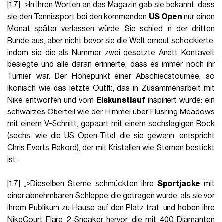
[1.7] „>In ihren Worten an das Magazin gab sie bekannt, dass
sie den Tennissport bei den kommenden
US Open
nur einen
Monat später verlassen würde. Sie schied in der dritten
Runde aus, aber nicht bevor sie die Welt erneut schockierte,
indem sie die als Nummer zwei gesetzte Anett Kontaveit
besiegte und alle daran erinnerte, dass es immer noch ihr
Turnier war. Der Höhepunkt einer Abschiedstournee, so
ikonisch wie das letzte Outfit, das in Zusammenarbeit mit
Nike entworfen und vom
Eiskunstlauf
inspiriert wurde: ein
schwarzes Oberteil wie der Himmel über Flushing Meadows
mit einem V-Schnitt, gepaart mit einem sechslagigen Rock
(sechs, wie die US Open-Titel, die sie gewann, entspricht
Chris Everts Rekord), der mit Kristallen wie Sternen bestickt
ist.
[1.7] „>Dieselben Sterne schmückten ihre
Sportjacke
mit
einer abnehmbaren Schleppe, die getragen wurde, als sie vor
ihrem Publikum zu Hause auf den Platz trat, und hoben ihre
NikeCourt Flare 2-Sneaker hervor, die mit 400 Diamanten