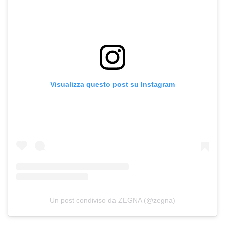
Dembélé ist nicht nur einer der stärksten Fußballspieler der
Welt, sondern auch Teil einer Generation von Sportlern, die
Talent in eine persönliche Sprache verwandelt haben
und Disziplin, Belastbarkeit und das ständige Streben nach
Exzellenz zu den wichtigsten Elementen ihrer Identität
gemacht haben. Werte, die perfekt zur Welt von ZEGNA
passen, seit langem ein Synonym für unaufdringliche
Eleganz, fortschrittliche Schneiderkunst und modernen
Luxus. Seine Ernennung zum Botschafter ist daher die
natürliche Entwicklung einer authentischen Beziehung, die
auf einer gemeinsamen Stilvision basiert.