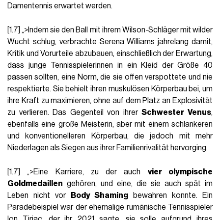
Damentennis erwartet werden.
[1.7] „>Indem sie den Ball mit ihrem Wilson-Schläger mit wilder
Wucht schlug, verbrachte Serena Williams jahrelang damit,
Kritik und Vorurteile abzubauen, einschließlich der Erwartung,
dass junge Tennisspielerinnen in ein Kleid der Größe 40
passen sollten, eine Norm, die sie offen verspottete und nie
respektierte. Sie behielt ihren muskulösen Körperbau bei, um
ihre Kraft zu maximieren, ohne auf dem Platz an Explosivität
zu verlieren. Das Gegenteil von ihrer
Schwester Venus
,
ebenfalls eine große Meisterin, aber mit einem schlankeren
und konventionelleren Körperbau, die jedoch mit mehr
Niederlagen als Siegen aus ihrer Familienrivalität hervorging.
[1.7] „>Eine Karriere, zu der auch
vier olympische
Goldmedaillen
gehören, und eine, die sie auch spät im
Leben nicht vor
Body Shaming
bewahren konnte. Ein
Paradebeispiel war der ehemalige rumänische Tennisspieler
Ion Țiriac, der ihr 2021 sagte, sie solle aufgrund ihres