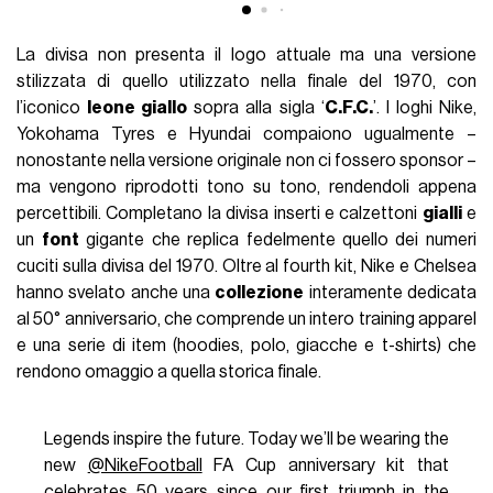
La divisa non presenta il logo attuale ma una versione
stilizzata di quello utilizzato nella finale del 1970, con
l’iconico
leone giallo
sopra alla sigla ‘
C.F.C.
’. I loghi Nike,
Yokohama Tyres e Hyundai compaiono ugualmente –
nonostante nella versione originale non ci fossero sponsor –
ma vengono riprodotti tono su tono, rendendoli appena
percettibili. Completano la divisa inserti e calzettoni
gialli
e
un
font
gigante che replica fedelmente quello dei numeri
cuciti sulla divisa del 1970. Oltre al fourth kit, Nike e Chelsea
hanno svelato anche una
collezione
interamente dedicata
al 50° anniversario, che comprende un intero training apparel
e una serie di item (hoodies, polo, giacche e t-shirts) che
rendono omaggio a quella storica finale.
Legends inspire the future. Today we’ll be wearing the
new
@NikeFootball
FA Cup anniversary kit that
celebrates 50 years since our first triumph in the