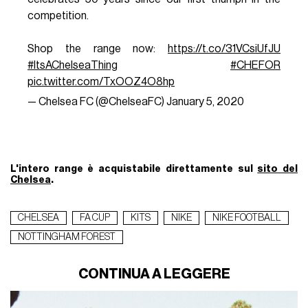
competition.
Shop the range now:
https://t.co/31VCsiUfJU
#ItsAChelseaThing
#CHEFOR
pic.twitter.com/TxOOZ4O8hp
— Chelsea FC (@ChelseaFC)
January 5, 2020
L'intero range è acquistabile direttamente sul
sito del
Chelsea
.
CHELSEA
FA CUP
KITS
NIKE
NIKE FOOTBALL
NOTTINGHAM FOREST
CONTINUA A LEGGERE