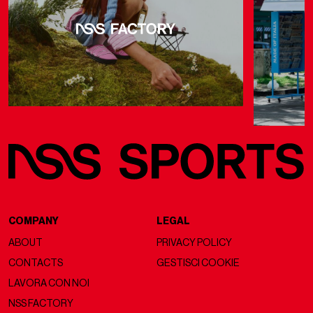
COMPANY
LEGAL
ABOUT
PRIVACY POLICY
CONTACTS
GESTISCI COOKIE
LAVORA CON NOI
NSS FACTORY