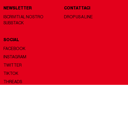
NEWSLETTER
CONTATTACI
ISCRIVITI AL NOSTRO
DROP US A LINE
SUBSTACK
SOCIAL
FACEBOOK
INSTAGRAM
TWITTER
TIKTOK
THREADS
Copyright ©2026 nss magazine srls
- All rights reserved
nss magazine srls - P.IVA 12275110968
©2026 nss magazine testata giornalistica registrata presso il Tribunale di
Milano. Aut. n° 77 del 13/5/2022