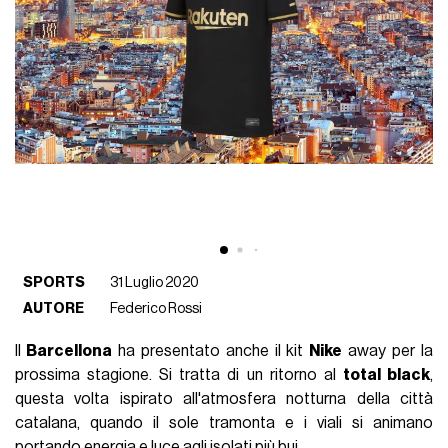
SPORTS
31 Luglio 2020
AUTORE
Federico Rossi
Il
Barcellona
ha presentato anche il kit
Nike
away per la
prossima stagione. Si tratta di un ritorno al
total black
,
questa volta ispirato all'atmosfera notturna della città
catalana, quando il sole tramonta e i viali si animano
portando energia e luce agli isolati più bui.