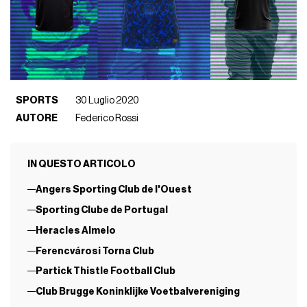
SPORTS
30 Luglio 2020
AUTORE
Federico Rossi
IN QUESTO ARTICOLO
Angers Sporting Club de l'Ouest
Sporting Clube de Portugal
Heracles Almelo
Ferencvárosi Torna Club
Partick Thistle Football Club
Club Brugge Koninklijke Voetbalvereniging