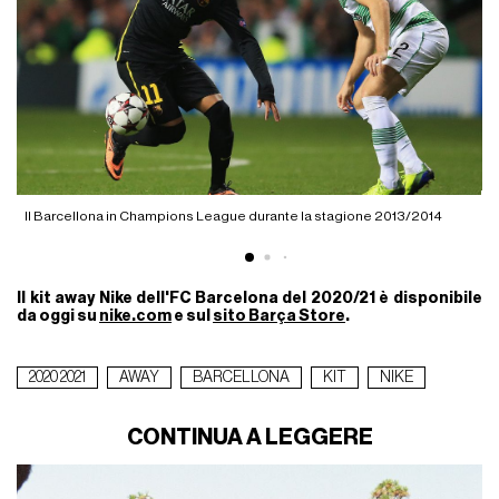
I
Il Barcellona in Champions League durante la stagione 2013/2014
Il kit away Nike dell'FC Barcelona del 2020/21 è disponibile
da oggi su
nike.com
e sul
sito Barça Store
.
2020 2021
AWAY
BARCELLONA
KIT
NIKE
CONTINUA A LEGGERE