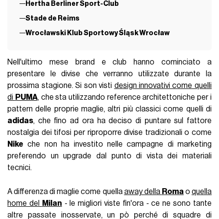
Hertha Berliner Sport-Club
Stade de Reims
Wrocławski Klub Sportowy Śląsk Wrocław
Nell'ultimo mese brand e club hanno cominciato a
presentare le divise che verranno utilizzate durante la
prossima stagione. Si son visti
design innovativi come quelli
di
PUMA
, che sta utilizzando reference architettoniche per i
pattern delle proprie maglie, altri più classici come quelli di
adidas
, che fino ad ora ha deciso di puntare sul fattore
nostalgia dei tifosi per riproporre divise tradizionali o come
Nike
che non ha investito nelle campagne di marketing
preferendo un upgrade dal punto di vista dei materiali
tecnici.
A differenza di maglie come quella
away della
Roma
o
quella
home del
Milan
- le migliori viste fin'ora - ce ne sono tante
altre passate inosservate, un pò perché di squadre di