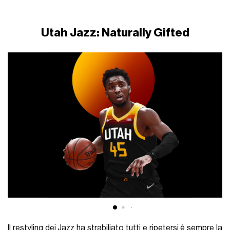
Utah Jazz: Naturally Gifted
Il restyling dei Jazz ha strabiliato tutti e ripetersi è sempre la