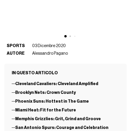
SPORTS
03 Dicembre 2020
AUTORE
Alessandro Pagano
IN QUESTO ARTICOLO
Cleveland Cavaliers: Cleveland Amplified
Brooklyn Nets: Crown County
Phoenix Suns: Hottest in The Game
Miami Heat: Fit for the Future
Memphis Grizzlies: Grit, Grind and Groove
San Antonio Spurs: Courage and Celebration