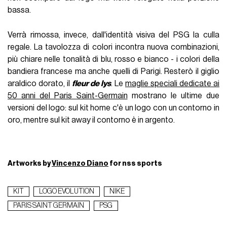
bassa.
Verrà rimossa, invece, dall'identità visiva del PSG la culla
regale. La tavolozza di colori incontra nuova combinazioni,
più chiare nelle tonalità di blu, rosso e bianco - i colori della
bandiera francese ma anche quelli di Parigi. Resterò il giglio
araldico dorato, il
fleur de lys
. Le
maglie speciali dedicate ai
50 anni del Paris Saint-Germain
mostrano le ultime due
versioni del logo: sul kit home c'è un logo con un contorno in
oro, mentre sul kit away il contorno è in argento.
Artworks by
Vincenzo Diano
for nss sports
KIT
LOGO EVOLUTION
NIKE
PARIS SAINT GERMAIN
PSG