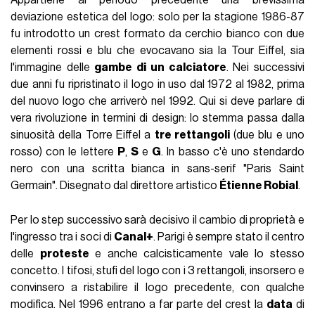
deviazione estetica del logo: solo per la stagione 1986-87
fu introdotto un crest formato da cerchio bianco con due
elementi rossi e blu che evocavano sia la Tour Eiffel, sia
l'immagine delle
gambe di un calciatore
. Nei successivi
due anni fu ripristinato il logo in uso dal 1972 al 1982, prima
del nuovo logo che arriverò nel 1992. Qui si deve parlare di
vera rivoluzione in termini di design: lo stemma passa dalla
sinuosità della Torre Eiffel a
tre rettangoli
(due blu e uno
rosso) con le lettere
P
,
S
e
G
. In basso c'è uno stendardo
nero con una scritta bianca in sans-serif "Paris Saint
Germain". Disegnato dal direttore artistico
Étienne Robial
.
Per lo step successivo sarà decisivo il cambio di proprietà e
l'ingresso tra i soci di
Canal+
. Parigi è sempre stato il centro
delle
proteste
e anche calcisticamente vale lo stesso
concetto. I tifosi, stufi del logo con i 3 rettangoli, insorsero e
convinsero a ristabilire il logo precedente, con qualche
modifica. Nel 1996 entrano a far parte del crest la
data
di