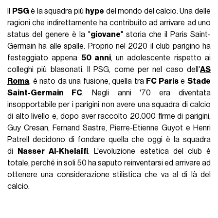
Il
PSG
è la squadra più
hype
del mondo del calcio. Una delle
ragioni che indirettamente ha contribuito ad arrivare ad uno
status del genere è la "
giovane
" storia che il Paris Saint-
Germain ha alle spalle. Proprio nel 2020 il club parigino ha
festeggiato appena
50 anni
, un adolescente rispetto ai
colleghi più blasonati. Il PSG, come per nel caso dell'
AS
Roma
, è nato da una fusione, quella tra
FC Paris
e
Stade
Saint-Germain FC
. Negli anni '70 era diventata
insopportabile per i parigini non avere una squadra di calcio
di alto livello e, dopo aver raccolto 20.000 firme di parigini,
Guy Cresan, Fernand Sastre, Pierre-Etienne Guyot e Henri
Patrell decidono di fondare quella che oggi è la squadra
di
Nasser Al-Khelaïfi
. L'evoluzione estetica del club è
totale, perché in soli 50 ha saputo reinventarsi ed arrivare ad
ottenere una considerazione stilistica che va al di là del
calcio.