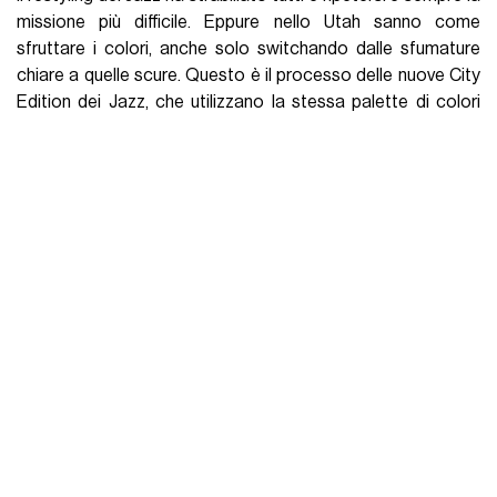
missione più difficile. Eppure nello Utah sanno come
sfruttare i colori, anche solo switchando dalle sfumature
chiare a quelle scure. Questo è il processo delle nuove City
Edition dei Jazz, che utilizzano la stessa palette di colori
dello scorso anno ma sembrano cambiare completamente
stile. Operazione semplice ma riuscita alla perfezione.
Golden State Warriors: Believe in The
Bay