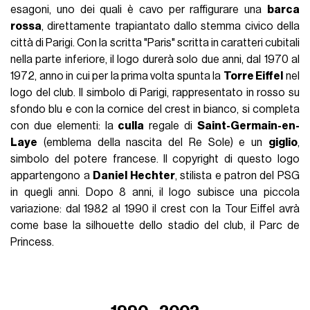
esagoni, uno dei quali è cavo per raffigurare una
barca
rossa
, direttamente trapiantato dallo stemma civico della
città di Parigi. Con la scritta "Paris" scritta in caratteri cubitali
nella parte inferiore, il logo durerà solo due anni, dal 1970 al
1972, anno in cui per la prima volta spunta la
Torre Eiffel
nel
logo del club. Il simbolo di Parigi, rappresentato in rosso su
sfondo blu e con la cornice del crest in bianco, si completa
con due elementi: la
culla
regale di
Saint-Germain-en-
Laye
(emblema della nascita del Re Sole) e un
giglio
,
simbolo del potere francese. Il copyright di questo logo
appartengono a
Daniel Hechter
, stilista e patron del PSG
in quegli anni. Dopo 8 anni, il logo subisce una piccola
variazione: dal 1982 al 1990 il crest con la Tour Eiffel avrà
come base la silhouette dello stadio del club, il Parc de
Princess.