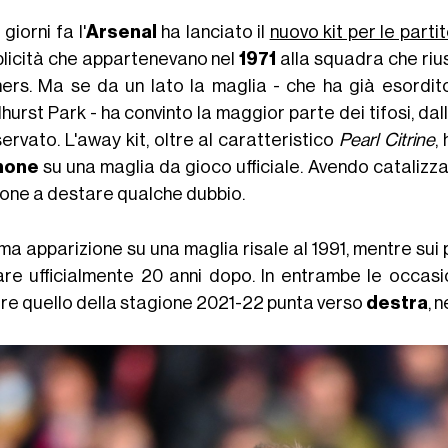
 giorni fa l'
Arsenal
ha lanciato il
nuovo kit per le partit
licità che appartenevano nel
1971
alla squadra che rius
ers. Ma se da un lato la maglia - che ha già esordito
hurst Park - ha convinto la maggior parte dei tifosi, dal
ervato. L'away kit, oltre al caratteristico
Pearl Citrine
,
none
su una maglia da gioco ufficiale. Avendo catalizzat
one a destare qualche dubbio.
ima apparizione su una maglia risale al 1991, mentre sui 
are ufficialmente 20 anni dopo. In entrambe le occasi
re quello della stagione 2021-22 punta verso
destra
, 