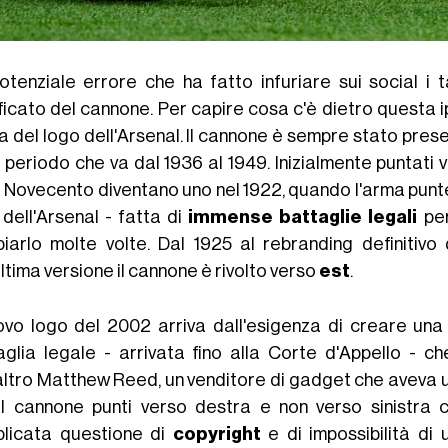
otenziale errore che ha fatto infuriare sui social i t
ificato del cannone. Per capire cosa c'è dietro questa i
a del logo dell'Arsenal. Il cannone è sempre stato pres
l periodo che va dal 1936 al 1949. Inizialmente puntati v
io Novecento diventano uno nel 1922, quando l'arma punte
 dell'Arsenal - fatta di
immense battaglie legali
per
iarlo molte volte. Dal 1925 al rebranding definitiv
ultima versione il cannone è rivolto verso
est
.
uovo logo del 2002 arriva dall'esigenza di creare un
aglia legale - arrivata fino alla Corte d'Appello - ch
altro Matthew Reed, un venditore di gadget che aveva util
il cannone punti verso destra e non verso sinistra 
licata questione di
copyright
e di impossibilità di 