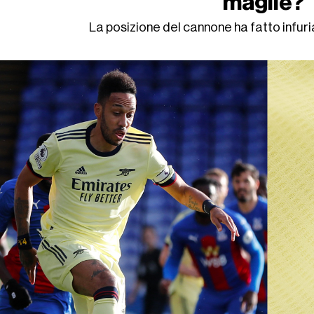
maglie?
La posizione del cannone ha fatto infuria