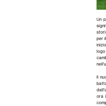
Un p
sign
stori
per i
iniz
logo
camb
nell'
Il n
batt
dall'
ora 
comp