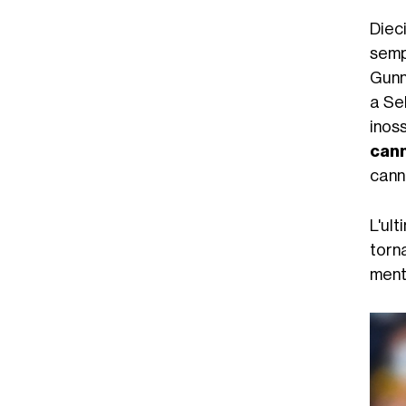
Dieci
semp
Gunn
a Sel
inoss
can
cann
L'ult
torn
ment