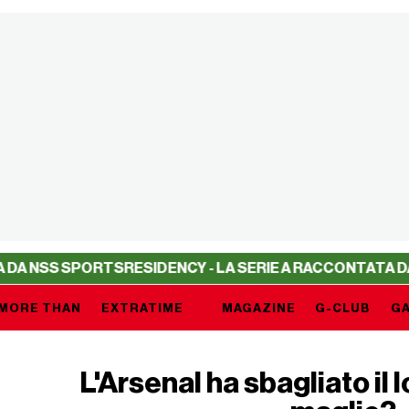
TS
RESIDENCY - LA SERIE A RACCONTATA DA NSS SPORTS
R
MORE THAN
EXTRATIME
MAGAZINE
G-CLUB
GA
L'Arsenal ha sbagliato il 