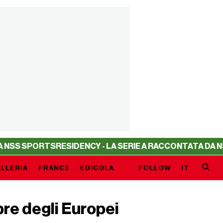
TS
RESIDENCY - LA SERIE A RACCONTATA DA NSS SPORTS
LLERIA
FRANCE
EDICOLA
FOLLOW
IT
pre degli Europei