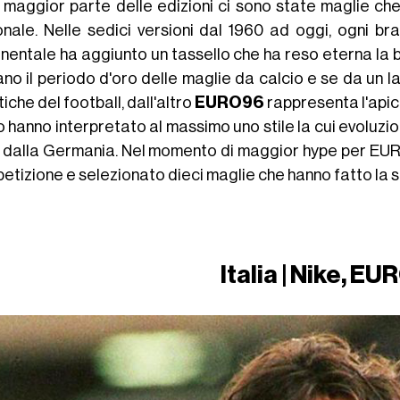
a maggior parte delle edizioni ci sono state maglie che
onale. Nelle sedici versioni dal 1960 ad oggi, ogni b
inentale ha aggiunto un tassello che ha reso eterna la 
ano il periodo d'oro delle maglie da calcio e se da un 
iche del football, dall'altro
EURO96
rappresenta l'apic
o hanno interpretato al massimo uno stile la cui evoluz
a dalla Germania. Nel momento di maggior hype per EUR
etizione e selezionato dieci maglie che hanno fatto la s
Italia | Nike, EU