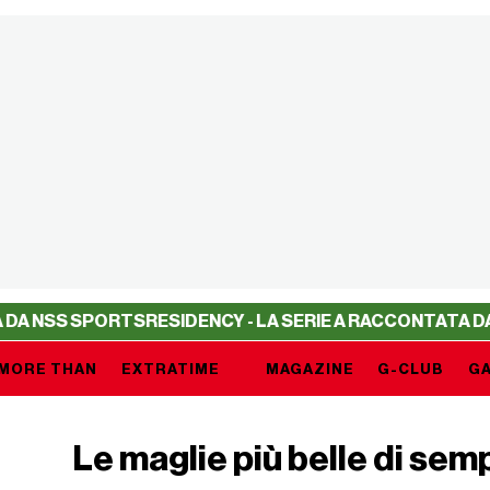
ORTS
RESIDENCY - LA SERIE A RACCONTATA DA NSS SPOR
MORE THAN
EXTRATIME
MAGAZINE
G-CLUB
GA
Le maglie più belle di sem