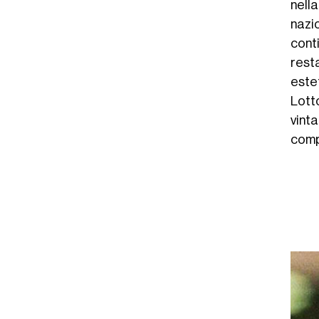
nell
nazi
cont
rest
estet
Lott
vint
comp