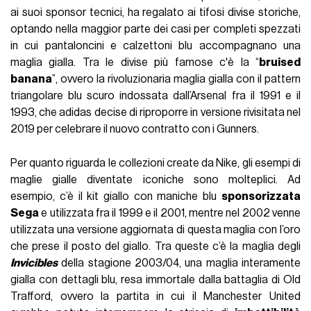
ai suoi sponsor tecnici, ha regalato ai tifosi divise storiche,
optando nella maggior parte dei casi per completi spezzati
in cui pantaloncini e calzettoni blu accompagnano una
maglia gialla. Tra le divise più famose c'è la “
bruised
banana
”, ovvero la rivoluzionaria maglia gialla con il pattern
triangolare blu scuro indossata dall’Arsenal fra il 1991 e il
1993, che adidas decise di riproporre in versione rivisitata nel
2019 per celebrare il nuovo contratto con i Gunners.
Per quanto riguarda le collezioni create da Nike, gli esempi di
maglie gialle diventate iconiche sono molteplici. Ad
esempio, c’è il kit giallo con maniche blu
sponsorizzata
Sega
e utilizzata fra il 1999 e il 2001, mentre nel 2002 venne
utilizzata una versione aggiornata di questa maglia con l’oro
che prese il posto del giallo. Tra queste c’è la maglia degli
Invicibles
della stagione 2003/04, una maglia interamente
gialla con dettagli blu, resa immortale dalla battaglia di Old
Trafford, ovvero la partita in cui il Manchester United