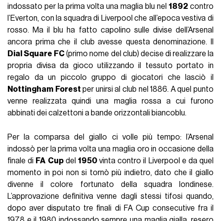
indossato per la prima volta una maglia blu nel
1892
contro
l’Everton, con la squadra di Liverpool che all’epoca vestiva di
rosso. Ma il blu ha fatto capolino sulle divise dell’Arsenal
ancora prima che il club avesse questa denominazione. Il
Dial
Square
FC
(primo nome del club) decise di realizzare la
propria divisa da gioco utilizzando il tessuto portato in
regalo da un piccolo gruppo di giocatori che lasciò il
Nottingham
Forest
per unirsi al club nel 1886. A quel punto
venne realizzata quindi una maglia rossa a cui furono
abbinati dei calzettoni a bande orizzontali biancoblu.
Per la comparsa del giallo ci volle più tempo: l’Arsenal
indossò per la prima volta una maglia oro in occasione della
finale di
FA
Cup
del
1950
vinta contro il Liverpool e da quel
momento in poi non si tornò più indietro, dato che il giallo
divenne il colore fortunato della squadra londinese.
L’approvazione definitiva venne dagli stessi tifosi quando,
dopo aver disputato tre finali di FA Cup consecutive fra il
1978 e il 1980 indossando sempre una maglia gialla, resero