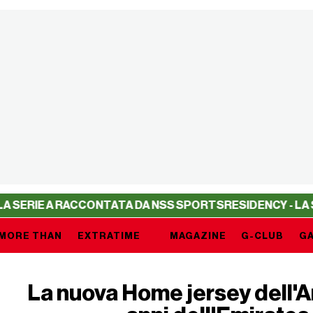
RACCONTATA DA NSS SPORTS
RESIDENCY - LA SERIE A RA
MORE THAN
EXTRATIME
MAGAZINE
G-CLUB
GA
La nuova Home jersey dell'A