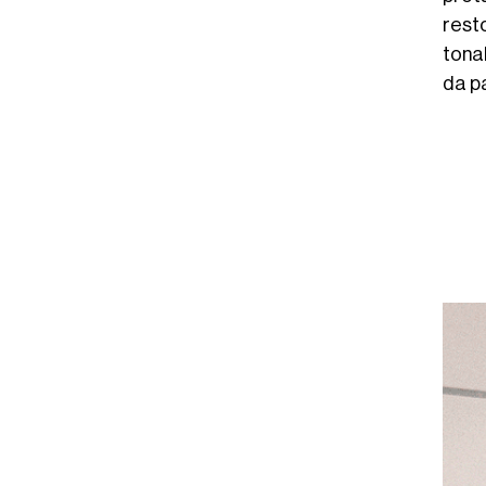
rest
tonal
da pa