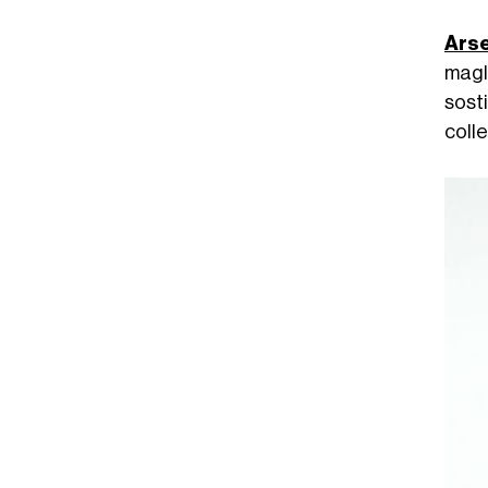
Ars
magl
sost
colle