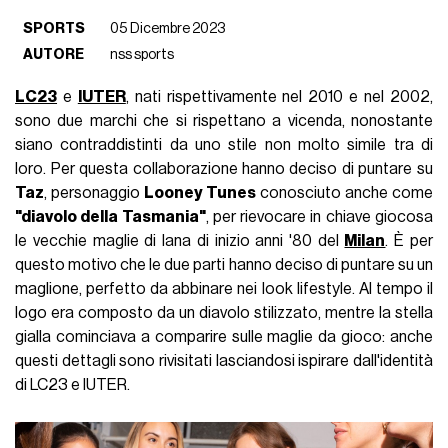
SPORTS
05 Dicembre 2023
AUTORE
nss sports
LC23
e
IUTER
, nati rispettivamente nel 2010 e nel 2002,
sono due marchi che si rispettano a vicenda, nonostante
siano contraddistinti da uno stile non molto simile tra di
loro. Per questa collaborazione hanno deciso di puntare su
Taz
, personaggio
Looney Tunes
conosciuto anche come
"diavolo della Tasmania"
, per rievocare in chiave giocosa
le vecchie maglie di lana di inizio anni '80 del
Milan
. È per
questo motivo che le due parti hanno deciso di puntare su un
maglione, perfetto da abbinare nei look lifestyle. Al tempo il
logo era composto da un diavolo stilizzato, mentre la stella
gialla cominciava a comparire sulle maglie da gioco: anche
questi dettagli sono rivisitati lasciandosi ispirare dall'identità
di LC23 e IUTER.