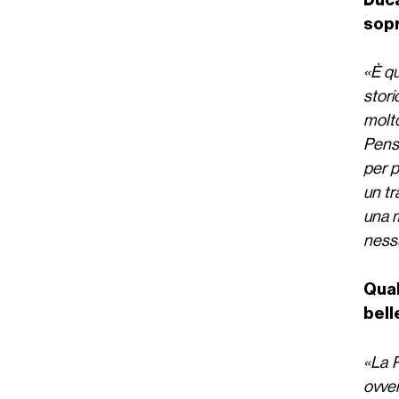
sopr
«È qu
stori
molto
Pensa
per p
un tr
una m
nessu
Qual
bell
«La P
ovver