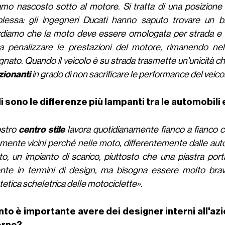
amo nascosto sotto al motore. Si tratta di una posizione
lessa: gli ingegneri Ducati hanno saputo trovare un bi
rdiamo che la moto deve essere omologata per strada e n
a penalizzare le prestazioni del motore, rimanendo nel
nato. Quando il veicolo è su strada trasmette un'unicità ch
ionanti
in grado di non sacrificare le performance del veico
i sono le differenze più lampanti tra le automobili 
ostro
centro stile
lavora quotidianamente fianco a fianco c
amente vicini perché nelle moto, differentemente dalle auto
o, un impianto di scarico, piuttosto che una piastra po
ente in termini di design, ma bisogna essere molto brav
stetica scheletrica delle motociclette».
to è importante avere dei designer interni all'az
erne?