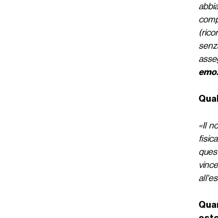
abbi
comp
(rico
senz
asseg
emoz
Qual
«Il n
fisic
quest
vinc
all'e
Quan
est