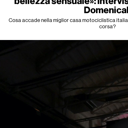
bellezza sensuale»: intervi
Domenical
Cosa accade nella miglior casa motociclistica ital
corsa?