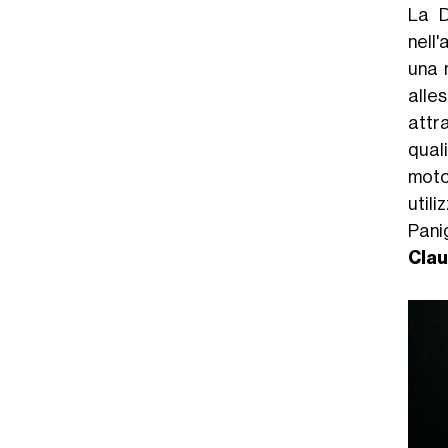
La D
nell
una 
alle
attr
qual
moto 
util
Pani
Clau