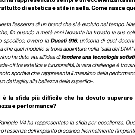
attutto di estetica e stile in sella. Come nasce 
esta l'essenza di un brand che si è evoluto nel tempo. Na
che, fin quando a metà anni Novanta ha trovato la sua coll
 specifico, ovvero la
Ducati 916
, un'icona di quel decen
 che quel modello si trova addirittura nella "sala del DNA" 
rimo ha dato vita all'idea di
fondere una tecnologia sofist
ade-off tra estetica e funzionalità, la vera challenge è trov
oto sportiva che rappresenta il massimo della performance
n dettaglio) alla bellezza delle superfici».
 è la sfida più difficile che ha dovuto superare 
ezza e performance?
anigale V4 ha rappresentato la sfida per eccellenza. Ques
o l'assenza dell'impianto di scarico. Normalmente l'impianto 