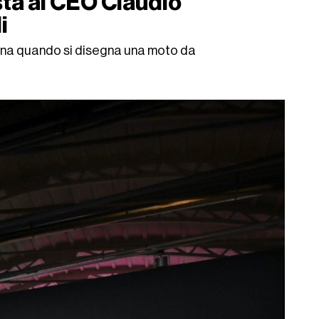
sta al CEO Claudio
i
iana quando si disegna una moto da