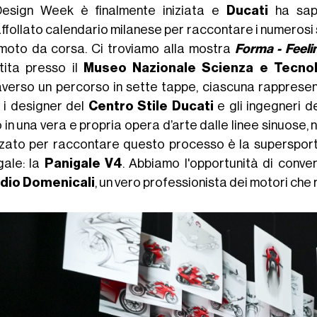
esign Week è finalmente iniziata e
Ducati
ha sapu
'affollato calendario milanese per raccontare i numerosi
moto da corsa. Ci troviamo alla mostra
Forma - Feeli
stita presso il
Museo Nazionale Scienza e Tecnol
averso un percorso in sette tappe, ciascuna rapprese
i i designer del
Centro Stile Ducati
e gli ingegneri d
in una vera e propria opera d’arte dalle linee sinuose, n
izzato per raccontare questo processo è la superspor
gale: la
Panigale V4
. Abbiamo l'opportunità di conve
dio Domenicali
, un vero professionista dei motori che 