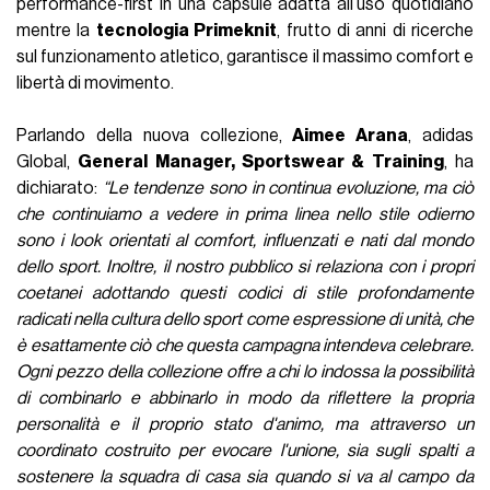
performance-first in una capsule adatta all’uso quotidiano
mentre la
tecnologia Primeknit
, frutto di anni di ricerche
sul funzionamento atletico, garantisce il massimo comfort e
libertà di movimento.
Parlando della nuova collezione,
Aimee Arana
, adidas
Global,
General Manager, Sportswear & Training
, ha
dichiarato:
“Le tendenze sono in continua evoluzione, ma ciò
che continuiamo a vedere in prima linea nello stile odierno
sono i look orientati al comfort, influenzati e nati dal mondo
dello sport. Inoltre, il nostro pubblico si relaziona con i propri
coetanei adottando questi codici di stile profondamente
radicati nella cultura dello sport come espressione di unità, che
è esattamente ciò che questa campagna intendeva celebrare.
Ogni pezzo della collezione offre a chi lo indossa la possibilità
di combinarlo e abbinarlo in modo da riflettere la propria
personalità e il proprio stato d'animo, ma attraverso un
coordinato costruito per evocare l'unione, sia sugli spalti a
sostenere la squadra di casa sia quando si va al campo da