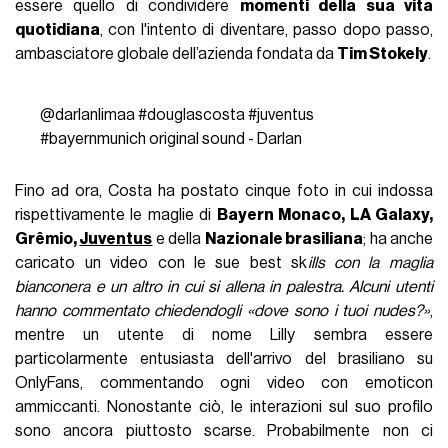
essere quello di condividere
momenti della sua vita
quotidiana
, con l'intento di diventare, passo dopo passo,
ambasciatore globale dell’azienda fondata da
Tim Stokely
.
@darlanlimaa
#douglascosta
#juventus
#bayernmunich
original sound - Darlan
Fino ad ora, Costa ha postato cinque foto in cui indossa
rispettivamente le maglie di
Bayern Monaco, LA Galaxy,
Grêmio,
Juventus
e della
Nazionale brasiliana
; ha anche
caricato un video con le sue best sk
ills con la maglia
bianconera e un altro in cui si allena in palestra. Alcuni utenti
hanno commentato chiedendogli «dove sono i tuoi nudes?»
,
mentre un utente di nome Lilly sembra essere
particolarmente entusiasta dell'arrivo del brasiliano su
OnlyFans, commentando ogni video con emoticon
ammiccanti. Nonostante ciò, le interazioni sul suo profilo
sono ancora piuttosto scarse. Probabilmente non ci