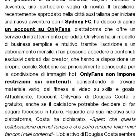
Juventus, una particolare voglia di novità. Il brasiliano,
recentemente approdato nella città australiana per iniziare
una nuova avventura con il
Sydney FC
, ha deciso di aprire
un account su OnlyFans
, piattaforma che offre un
servizio di intrattenimento per adulti. OnlyFans ha un modello
di business semplice e intuitivo: tramite l’iscrizione a un
abbonamento mensile, i fan possono accedere a contenuti
esclusivi caricati dai creator, che hanno a disposizione un
proprio canale. Sebbene sia principalmente conosciuta per
la condivisione di immagini hot,
OnlyFans non impone
restrizioni sui contenuti
, consentendo di trovare
materiale vario, dal fitness ai video su skills e goals.
Attualmente, l’account OnlyFans di Douglas Costa è
gratuito, anche se il calciatore potrebbe decidere di far
pagare l’accesso in futuro. Riguardo alla sua iniziativa sulla
piattaforma, Costa ha dichiarato:
«Spero che questa
collaborazione duri nel tempo e che potrò rendere felici i miei
fan con i miei contenuti»
. L'obiettivo di Douglas Costa sembra