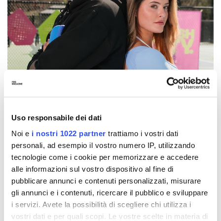
Uso responsabile dei dati
Noi e
i nostri 1022 partner
trattiamo i vostri dati
personali, ad esempio il vostro numero IP, utilizzando
tecnologie come i cookie per memorizzare e accedere
alle informazioni sul vostro dispositivo al fine di
pubblicare annunci e contenuti personalizzati, misurare
Riuscirà il tennis a cambiare la percezione di
OnlyFans?
gli annunci e i contenuti, ricercare il pubblico e sviluppare
i servizi. Avete la possibilità di scegliere chi utilizza i
vostri dati e per quali scopi. Le vostre scelte in materia di