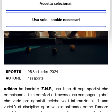
Utilizziamo i cookie per personalizzare contenuti ed
Accetta selezionati
annunci, per fornire funzionalità dei social media e per
analizzare il nostro traffico. Condividiamo inoltre
informazioni sul modo in cui utilizza il nostro sito con i
Usa solo i cookie necessari
nostri partner che si occupano di analisi dei dati web,
pubblicità e social media, i quali potrebbero combinarle
con altre informazioni che ha fornito loro o che hanno
raccolto dal suo utilizzo dei loro servizi.
SPORTS
05 Settembre 2024
AUTORE
nss sports
adidas
ha lanciato
Z.N.E.
, una linea di capi sportivi che
combinano stile e comfort attraverso una campagna global
che vede protagonisti celebri volti internazionali di una
varietà di discipline sportive, dimostrando come l'amore