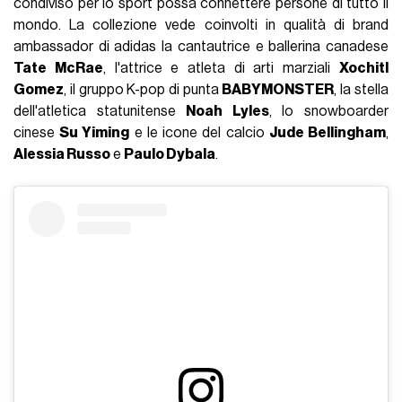
condiviso per lo sport possa connettere persone di tutto il
mondo. La collezione vede coinvolti in qualità di brand
ambassador di adidas la cantautrice e ballerina canadese
Tate McRae
, l'attrice e atleta di arti marziali
Xochitl
Gomez
, il gruppo K-pop di punta
BABYMONSTER
, la stella
dell'atletica statunitense
Noah Lyles
, lo snowboarder
cinese
Su Yiming
e le icone del calcio
Jude Bellingham
,
Alessia Russo
e
Paulo Dybala
.