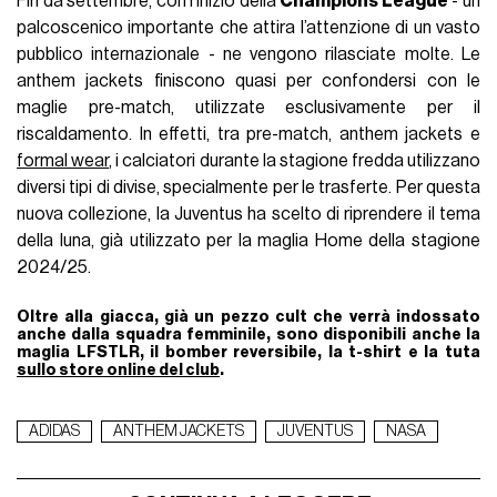
Fin da settembre, con l’inizio della
Champions League
- un
palcoscenico importante che attira l’attenzione di un vasto
pubblico internazionale - ne vengono rilasciate molte. Le
anthem jackets finiscono quasi per confondersi con le
maglie pre-match, utilizzate esclusivamente per il
riscaldamento. In effetti, tra pre-match, anthem jackets e
formal wear
, i calciatori durante la stagione fredda utilizzano
diversi tipi di divise, specialmente per le trasferte. Per questa
nuova collezione, la Juventus ha scelto di riprendere il tema
della luna, già utilizzato per la maglia Home della stagione
2024/25.
Oltre alla giacca, già un pezzo cult che verrà indossato
anche dalla squadra femminile, sono disponibili anche la
maglia LFSTLR, il bomber reversibile, la t-shirt e la tuta
sullo store online del club
.
ADIDAS
ANTHEM JACKETS
JUVENTUS
NASA