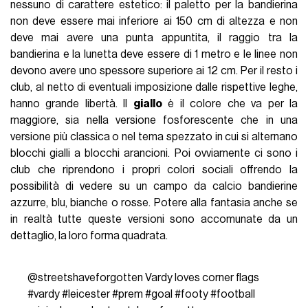
nessuno di carattere estetico: il paletto per la bandierina
non deve essere mai inferiore ai 150 cm di altezza e non
deve mai avere una punta appuntita, il raggio tra la
bandierina e la lunetta deve essere di 1 metro e le linee non
devono avere uno spessore superiore ai 12 cm. Per il resto i
club, al netto di eventuali imposizione dalle rispettive leghe,
hanno grande libertà. Il
giallo
è il colore che va per la
maggiore, sia nella versione fosforescente che in una
versione più classica o nel tema spezzato in cui si alternano
blocchi gialli a blocchi arancioni. Poi ovviamente ci sono i
club che riprendono i propri colori sociali offrendo la
possibilità di vedere su un campo da calcio bandierine
azzurre, blu, bianche o rosse. Potere alla fantasia anche se
in realtà tutte queste versioni sono accomunate da un
dettaglio, la loro forma quadrata.
@streetshaveforgotten
Vardy loves corner flags
#vardy
#leicester
#prem
#goal
#footy
#football