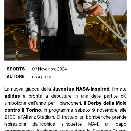
SPORTS
07 Novembre 2024
AUTORE
nss sports
La nuova giacca della
Juventus
NASA-inspired
, firmata
adidas
è pronta a debuttare in una delle partite più
simboliche dell'anno per i bianconeri:
il Derby della Mole
contro il Torino
, in programma sabato 9 novembre alle
21:00, all'Allianz Stadium. Si tratta di un bomber che prende
ispirazione dall'iconica silhouette MA-1, un capo