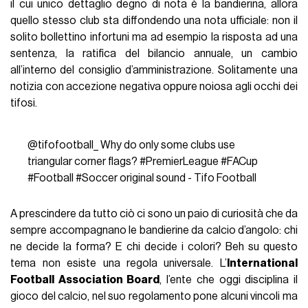
il cui unico dettaglio degno di nota è la bandierina, allora
quello stesso club sta diffondendo una nota ufficiale: non il
solito bollettino infortuni ma ad esempio la risposta ad una
sentenza, la ratifica del bilancio annuale, un cambio
all’interno del consiglio d’amministrazione. Solitamente una
notizia con accezione negativa oppure noiosa agli occhi dei
tifosi.
@tifofootball_
Why do only some clubs use
triangular corner flags?
#PremierLeague
#FACup
#Football
#Soccer
original sound - Tifo Football
A prescindere da tutto ciò ci sono un paio di curiosità che da
sempre accompagnano le bandierine da calcio d’angolo: chi
ne decide la forma? E chi decide i colori? Beh su questo
tema non esiste una regola universale. L’
International
Football Association Board
, l’ente che oggi disciplina il
gioco del calcio, nel suo regolamento pone alcuni vincoli ma