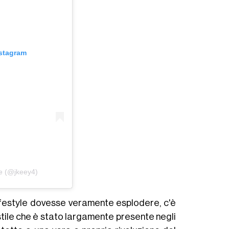
nstagram
e (@jkeey4)
 lifestyle dovesse veramente esplodere, c'è
 stile che è stato largamente presente negli