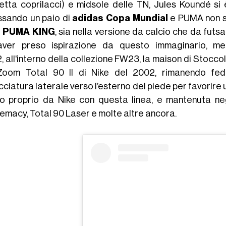
uetta coprilacci) e midsole delle TN, Jules Koundé si è
ssando un paio di
adidas Copa Mundial
e PUMA non si
e
PUMA KING
, sia nella versione da calcio che da futsa
ver preso ispirazione da questo immaginario, m
 all'interno della collezione FW23, la maison di Stoccol
Zoom Total 90 II di Nike del 2002, rimanendo fedele
acciatura laterale verso l’esterno del piede per favorire u
io proprio da Nike con questa linea, e mantenuta neg
emacy, Total 90 Laser e molte altre ancora.