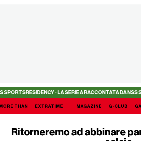
S
RESIDENCY - LA SERIE A RACCONTATA DA NSS SPORTS
RE
MORE THAN
EXTRATIME
MAGAZINE
G-CLUB
GA
Ritorneremo ad abbinare pan