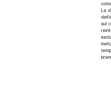
colo
La d
dell
sul 
reint
escl
invit
tempi
bran