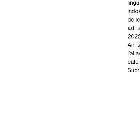
ling
indo
dell
ad a
2022,
Air 
l'all
calc
Supr