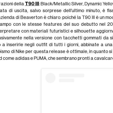
razioni della
T90 III
: Black/Metallic Silver, Dynamic Yel
ata di uscita, salvo sorprese dell'ultimo minuto, è fi
’azienda di Beaverton è chiaro: poiché la T90 III è un 
campo con le stesse features del suo debutto nel 2
erpretare con materiali futuristici e silhouette aggiorna
usivamente nella versione con tacchetti gommati da s
o a inserirle negli outfit di tutti i giorni, abbinate a u
smo di Nike per questa release è ottimale, in quanto si i
d come adidas e PUMA, che sembrano pronti a cavalcare l