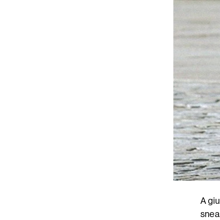
A gi
snea