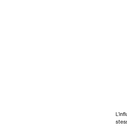
L’in
stes