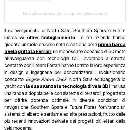
Un post condiviso da nss sports (@nsssports)
Il coinvolgimento di North Sails, Southern Spars e Future
Fibres
va oltre l'abbigliamento
. Le tre aziende hanno
giocato un ruolo cruciale nella creazione della
prima barca
a vela griffata Ferrari
, un monoscafo oceanico di 30 metri
all'avanguardia con tecnologia foil. Lavorando a stretto
contatto con il team Ferrari, hanno fornito la loro esperienza
in design e ingegneria per concretizzare il rivoluzionario
concetto
Engine Above Deck
. North Sails equipaggerà lo
yacht con
la sua avanzata tecnologia di vele 3Di
, inclusa
una randa a doppia pelle con sistema di terzaroli, progettata
per offrire potenza ottimale in diverse condizioni di
navigazione. Southern Spars e Future Fibres forniranno un
sistema di albero e sartiame ad alte prestazioni, frutto delle
più recenti innovazioni derivate dai progetti più elitari della
vela moderna.