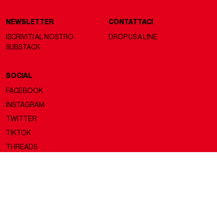
NEWSLETTER
CONTATTACI
ISCRIVITI AL NOSTRO
DROP US A LINE
SUBSTACK
SOCIAL
FACEBOOK
INSTAGRAM
TWITTER
TIKTOK
THREADS
Copyright ©2026 nss magazine srls
- All rights reserved
nss magazine srls - P.IVA 12275110968
©2026 nss magazine testata giornalistica registrata presso il Tribunale di
Milano. Aut. n° 77 del 13/5/2022