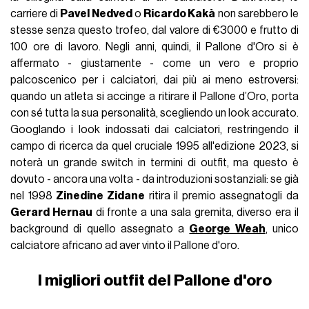
carriere di
Pavel Nedved
o
Ricardo Kakà
non sarebbero le
stesse senza questo trofeo, dal valore di €3000 e frutto di
100 ore di lavoro. Negli anni, quindi, il Pallone d'Oro si è
affermato - giustamente - come un vero e proprio
palcoscenico per i calciatori, dai più ai meno estroversi:
quando un atleta si accinge a ritirare il Pallone d’Oro, porta
con sé tutta la sua personalità, scegliendo un look accurato.
Googlando i look indossati dai calciatori, restringendo il
campo di ricerca da quel cruciale 1995 all'edizione 2023, si
noterà un grande switch in termini di outfit, ma questo è
dovuto - ancora una volta - da introduzioni sostanziali: se già
nel 1998
Zinedine Zidane
ritira il premio assegnatogli da
Gerard Hernau
di fronte a una sala gremita, diverso era il
background di quello assegnato a
George Weah
, unico
calciatore africano ad aver vinto il Pallone d'oro.
I migliori outfit del Pallone d'oro