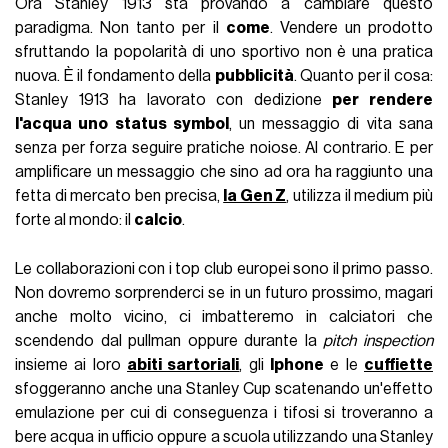
Ora Stanley 1913 sta provando a cambiare questo
paradigma. Non tanto per il
come
. Vendere un prodotto
sfruttando la popolarità di uno sportivo non è una pratica
nuova. È il fondamento della
pubblicità
. Quanto per il cosa:
Stanley 1913 ha lavorato con dedizione
per rendere
l'acqua uno status symbol
, un messaggio di vita sana
senza per forza seguire pratiche noiose. Al contrario. E per
amplificare un messaggio che sino ad ora ha raggiunto una
fetta di mercato ben precisa,
la Gen Z
, utilizza il medium più
forte al mondo: il
calcio
.
Le collaborazioni con i top club europei sono il primo passo.
Non dovremo sorprenderci se in un futuro prossimo, magari
anche molto vicino, ci imbatteremo in calciatori che
scendendo dal pullman oppure durante la
pitch inspection
insieme ai loro
abiti sartoriali
, gli
Iphone
e le
cuffiette
sfoggeranno anche una Stanley Cup scatenando un'effetto
emulazione per cui di conseguenza i tifosi si troveranno a
bere acqua in ufficio oppure a scuola utilizzando una Stanley