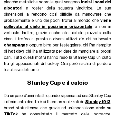
placche metalliche sopra le quali vengono
incisi i nomi dei
giocatori
a roster della squadra vincitrice. Le sue
dimensioni la rendono così difficile da manovrare che
probabilmente è uno dei pochi trofei al mondo che
viene
sollevato al cielo in posizione orizzontale
e non in
verticale. Inoltre, grazie anche alla ciotola piazzata sulla
cima, il trofeo si presta a diversi utilizzi: c’è chi ha bevuto
champagne
oppure birra per festeggiare, chi l’ha riempita
di
hot dog
, chi l’ha utilizzata per dare da mangiare ai propri
cani. Tutti questi motivi hanno reso la Stanley Cup un culto
tra gli appassionati di hockey. Ora però rischia di perdere
l’esclusiva del nome.
Stanley Cup e il calcio
Da un paio d’anni infatti quando si pensa ad una Stanley Cup
il riferimento diretto è ai thermos realizzati da
Stanley 1913
,
brand statunitense che grazie ad un’esposizione virale su
TikTok
ha conquistato il mercato delle borracce.