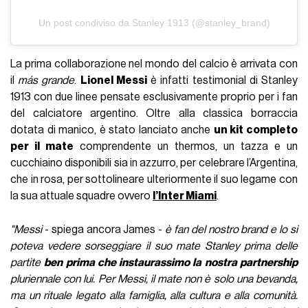
Un post condiviso da Stanley 1913 (@stanley_brand)
La prima collaborazione nel mondo del calcio è arrivata con
il
más grande
.
Lionel Messi
è infatti testimonial di Stanley
1913 con due linee pensate esclusivamente proprio per i fan
del calciatore argentino. Oltre alla classica borraccia
dotata di manico, è stato lanciato anche
un kit completo
per il mate
comprendente un thermos, un tazza e un
cucchiaino disponibili sia in azzurro, per celebrare l’Argentina,
che in rosa, per sottolineare ulteriormente il suo legame con
la sua attuale squadre ovvero
l’Inter Miami
.
"Messi
- spiega ancora James -
è fan del nostro brand e lo si
poteva vedere sorseggiare il suo mate Stanley prima delle
partite
ben prima che instaurassimo la nostra partnership
pluriennale con lui.
Per Messi, il mate non è solo una bevanda,
ma un rituale legato alla famiglia, alla cultura e alla comunità.