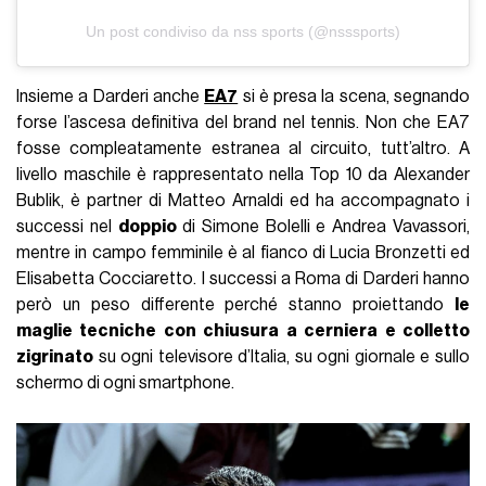
Un post condiviso da nss sports (@nsssports)
Insieme a Darderi anche
EA7
si è presa la scena, segnando
forse l’ascesa definitiva del brand nel tennis. Non che EA7
fosse compleatamente estranea al circuito, tutt’altro. A
livello maschile è rappresentato nella Top 10 da Alexander
Bublik, è partner di Matteo Arnaldi ed ha accompagnato i
successi nel
doppio
di Simone Bolelli e Andrea Vavassori,
mentre in campo femminile è al fianco di Lucia Bronzetti ed
Elisabetta Cocciaretto. I successi a Roma di Darderi hanno
però un peso differente perché stanno proiettando
le
maglie tecniche con chiusura a cerniera e colletto
zigrinato
su ogni televisore d’Italia, su ogni giornale e sullo
schermo di ogni smartphone.