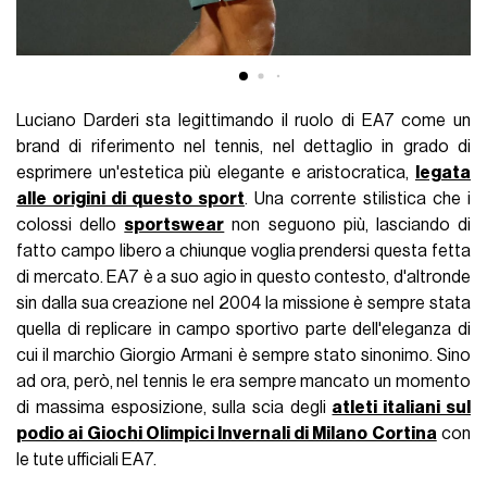
Luciano Darderi sta legittimando il ruolo di EA7 come un
brand di riferimento nel tennis, nel dettaglio in grado di
esprimere un'estetica più elegante e aristocratica,
legata
alle origini di questo sport
. Una corrente stilistica che i
colossi dello
sportswear
non seguono più, lasciando di
fatto campo libero a chiunque voglia prendersi questa fetta
di mercato. EA7 è a suo agio in questo contesto, d'altronde
sin dalla sua creazione nel 2004 la missione è sempre stata
quella di replicare in campo sportivo parte dell'eleganza di
cui il marchio Giorgio Armani è sempre stato sinonimo. Sino
ad ora, però, nel tennis le era sempre mancato un momento
di massima esposizione, sulla scia degli
atleti italiani sul
podio ai Giochi Olimpici Invernali di Milano Cortina
con
le tute ufficiali EA7.