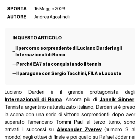
SPORTS
15 Maggio 2026
AUTORE
Andrea Agostinelli
IN QUESTO ARTICOLO
Il percorso sorprendente di Luciano Darderi agli
Internazionali di Roma
Perché EA7 sta conquistando il tennis
Il paragone con Sergio Tacchini, FILA e Lacoste
Luciano Darderi è il grande protagonista degli
Internazionali di Roma
. Ancora più di
Jannik Sinner
.
Tennista argentino naturalizzato italiano, Darderi si è preso
la scena con una serie di vittorie sorprendenti: dopo aver
superato l’americano Tommi Paul al terzo turno, sono
arrivati i successi su
Alexander Zverev
(numero 3 al
mondo) negli ottavi di finale e poi quello su Rafael Jódar nei