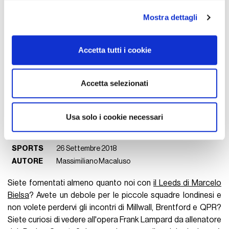
(impronte digitali).
Mostra dettagli
Approfondisci come vengono elaborati i tuoi dati personali
e imposta le tue preferenze nella
sezione dettagli
. Puoi
modificare o ritirare il tuo consenso in qualsiasi momento
Accetta tutti i cookie
dalla Dichiarazione sui cookie.
Utilizziamo i cookie per personalizzare contenuti ed
Accetta selezionati
annunci, per fornire funzionalità dei social media e per
analizzare il nostro traffico. Condividiamo inoltre
informazioni sul modo in cui utilizza il nostro sito con i
Usa solo i cookie necessari
nostri partner che si occupano di analisi dei dati web,
pubblicità e social media, i quali potrebbero combinarle
SPORTS
26 Settembre 2018
con altre informazioni che ha fornito loro o che hanno
AUTORE
Massimiliano Macaluso
raccolto dal suo utilizzo dei loro servizi.
Siete fomentati almeno quanto noi con
il Leeds di Marcelo
Bielsa
? Avete un debole per le piccole squadre londinesi e
non volete perdervi gli incontri di Millwall, Brentford e QPR?
Siete curiosi di vedere all'opera Frank Lampard da allenatore