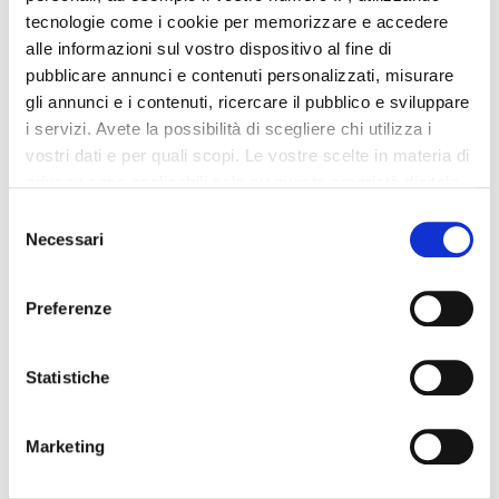
trasmessa da DAZN
tecnologie come i cookie per memorizzare e accedere
alle informazioni sul vostro dispositivo al fine di
La serie B inglese è l'ultima novità della nuova piattaforma
pubblicare annunci e contenuti personalizzati, misurare
dedicata allo sport
gli annunci e i contenuti, ricercare il pubblico e sviluppare
i servizi. Avete la possibilità di scegliere chi utilizza i
vostri dati e per quali scopi. Le vostre scelte in materia di
privacy sono applicabili solo su questa proprietà digitale
in cui avete effettuato le vostre scelte. È possibile
Selezione
modificare o revocare il proprio consenso in qualsiasi
Necessari
del
momento dalla Dichiarazione sui cookie o facendo clic
consenso
sull'icona di attivazione della privacy.
Preferenze
Con il tuo consenso, vorremmo anche:
raccogliere informazioni sulla tua posizione
Statistiche
geografica, con un'approssimazione di qualche
metro,
Marketing
Identificare il tuo dispositivo, scansionandolo
attivamente alla ricerca di caratteristiche specifiche