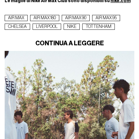
Le maglie di Nike Air Max Club sono disponibili su
nike.com
AIR MAX
AIR MAX 180
AIR MAX 90
AIR MAX 95
CHELSEA
LIVERPOOL
NIKE
TOTTENHAM
CONTINUA A LEGGERE