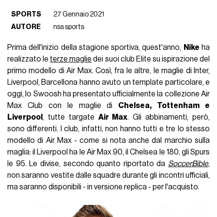
SPORTS
27 Gennaio 2021
AUTORE
nss sports
Prima dell'inizio della stagione sportiva, quest'anno,
Nike
ha
realizzato le
terze maglie
dei suoi club Elite su ispirazione del
primo modello di Air Max. Così, fra le altre, le maglie di Inter,
Liverpool, Barcellona hanno avuto un template particolare, e
oggi, lo Swoosh ha presentato ufficialmente la collezione Air
Max Club con le maglie di
Chelsea, Tottenham e
Liverpool
, tutte targate
Air Max
. Gli abbinamenti, però,
sono differenti. I club, infatti, non hanno tutti e tre lo stesso
modello di Air Max - come si nota anche dal marchio sulla
maglia: il Liverpool ha le Air Max 90, il Chelsea le 180, gli Spurs
le 95. Le divise, secondo quanto riportato da
SoccerBible
,
non saranno vestite dalle squadre durante gli incontri ufficiali,
ma saranno disponibili - in versione replica - per l'acquisto.