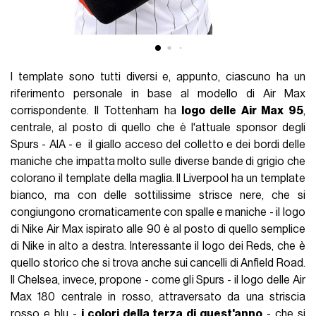
I template sono tutti diversi e, appunto, ciascuno ha un
riferimento personale in base al modello di Air Max
corrispondente. Il Tottenham ha
logo delle Air Max 95
,
centrale, al posto di quello che è l'attuale sponsor degli
Spurs - AIA - e il giallo acceso del colletto e dei bordi delle
maniche che impatta molto sulle diverse bande di grigio che
colorano il template della maglia. Il Liverpool ha un template
bianco, ma con delle sottilissime strisce nere, che si
congiungono cromaticamente con spalle e maniche - il logo
di Nike Air Max ispirato alle 90 è al posto di quello semplice
di Nike in alto a destra. Interessante il logo dei Reds, che è
quello storico che si trova anche sui cancelli di Anfield Road.
Il Chelsea, invece, propone - come gli Spurs - il logo delle Air
Max 180 centrale in rosso, attraversato da una striscia
rosso e blu -
i colori della terza di quest'anno
- che si