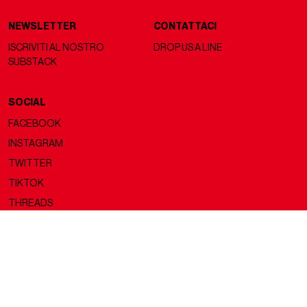
NEWSLETTER
CONTATTACI
ISCRIVITI AL NOSTRO
DROP US A LINE
SUBSTACK
SOCIAL
FACEBOOK
INSTAGRAM
TWITTER
TIKTOK
THREADS
Copyright ©2026 nss magazine srls
- All rights reserved
nss magazine srls - P.IVA 12275110968
©2026 nss magazine testata giornalistica registrata presso il Tribunale di
Milano. Aut. n° 77 del 13/5/2022