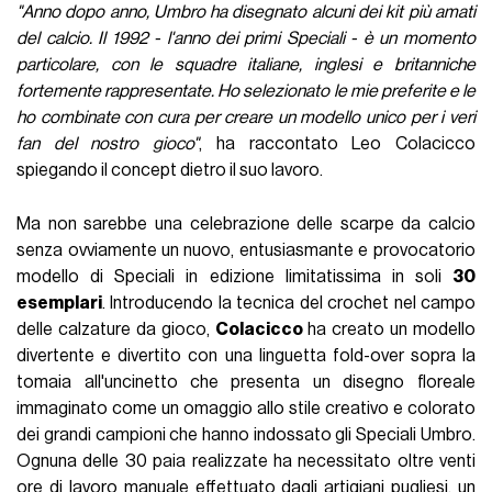
"Anno dopo anno, Umbro ha disegnato alcuni dei kit più amati
del calcio. Il 1992 - l'anno dei primi Speciali - è un momento
particolare, con le squadre italiane, inglesi e britanniche
fortemente rappresentate. Ho selezionato le mie preferite e le
ho combinate con cura per creare un modello unico per i veri
fan del nostro gioco"
, ha raccontato Leo Colacicco
spiegando il concept dietro il suo lavoro.
Ma non sarebbe una celebrazione delle scarpe da calcio
senza ovviamente un nuovo, entusiasmante e provocatorio
modello di Speciali in edizione limitatissima in soli
30
esemplari
. Introducendo la tecnica del crochet nel campo
delle calzature da gioco,
Colacicco
ha creato un modello
divertente e divertito con una linguetta fold-over sopra la
tomaia all'uncinetto che presenta un disegno floreale
immaginato come un omaggio allo stile creativo e colorato
dei grandi campioni che hanno indossato gli Speciali Umbro.
Ognuna delle 30 paia realizzate ha necessitato oltre venti
ore di lavoro manuale effettuato dagli artigiani pugliesi, un