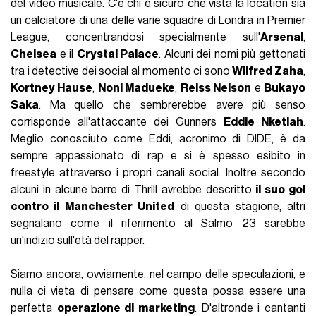
del video musicale. C'è chi è sicuro che vista la location sia
un calciatore di una delle varie squadre di Londra in Premier
League, concentrandosi specialmente sull'
Arsenal
,
Chelsea
e il
Crystal Palace
. Alcuni dei nomi più gettonati
tra i detective dei social al momento ci sono
Wilfred Zaha
,
Kortney Hause
,
Noni Madueke
,
Reiss Nelson
e
Bukayo
Saka
. Ma quello che sembrerebbe avere più senso
corrisponde all'attaccante dei Gunners
Eddie Nketiah
.
Meglio conosciuto come Eddi, acronimo di DIDE, è da
sempre appassionato di rap e si è spesso esibito in
freestyle attraverso i propri canali social. Inoltre secondo
alcuni in alcune barre di Thrill avrebbe descritto
il suo gol
contro il Manchester United
di questa stagione, altri
segnalano come il riferimento al Salmo 23 sarebbe
un'indizio sull'età del rapper.
Siamo ancora, ovviamente, nel campo delle speculazioni, e
nulla ci vieta di pensare come questa possa essere una
perfetta
operazione di marketing
. D'altronde i cantanti