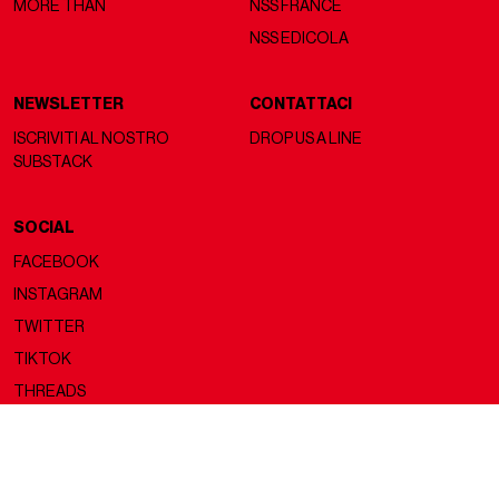
MORE THAN
NSS FRANCE
NSS EDICOLA
NEWSLETTER
CONTATTACI
ISCRIVITI AL NOSTRO
DROP US A LINE
SUBSTACK
SOCIAL
FACEBOOK
INSTAGRAM
TWITTER
TIKTOK
THREADS
Copyright ©2026 nss magazine srls
- All rights reserved
nss magazine srls - P.IVA 12275110968