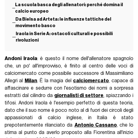
La scuola basca degli allenatori: perché domina il
calcio europeo
Da Bielsa ad Arteta: le influenze tattiche del
movimento basco
Iraola in Serie A: ostacoli culturali e possibili
rivoluzioni
Andoni Iraola
: è questo il nome dell'allenatore spagnolo
che, un po' all'improvviso, è finito al centro delle voci di
calciomercato come possibile successore di Massimiliano
Allegri al
Milan
. È la magia del
calciomercato
, capace di
affascinare e sedurre con l'esotismo dei nomi a sorpresa
estratti dal cilindro da
giornalisti di settore
, spiazzando i
tifosi. Andoni Iraola è l'esempio perfetto di questa teoria,
dato che il suo nome è poco noto al di fuori dei circoli degli
appassionati di calcio inglese, in Italia è stato
prepotentemente rilanciato da
Antonio Cassano
, che lo
stima al punto da averlo proposto alla Fiorentina all'inizio