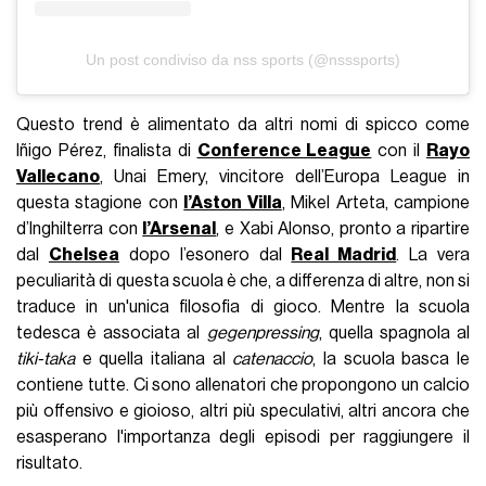
Un post condiviso da nss sports (@nsssports)
Questo trend è alimentato da altri nomi di spicco come
Iñigo Pérez, finalista di
Conference League
con il
Rayo
Vallecano
, Unai Emery, vincitore dell’Europa League in
questa stagione con
l’Aston Villa
, Mikel Arteta, campione
d’Inghilterra con
l’Arsenal
, e Xabi Alonso, pronto a ripartire
dal
Chelsea
dopo l’esonero dal
Real Madrid
. La vera
peculiarità di questa scuola è che, a differenza di altre, non si
traduce in un'unica filosofia di gioco. Mentre la scuola
tedesca è associata al
gegenpressing
, quella spagnola al
tiki-taka
e quella italiana al
catenaccio
, la scuola basca le
contiene tutte. Ci sono allenatori che propongono un calcio
più offensivo e gioioso, altri più speculativi, altri ancora che
esasperano l'importanza degli episodi per raggiungere il
risultato.