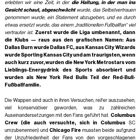
erlebten wir eine Zeit, in der
die Haltung, in der man ins
Gesicht schaut, abgeschwächt
wurde, das Selbstvertrauen
genommen wurde, ein Statement abzugeben, und es durch
etwas ersetzt wurde, das einem „traditionellen Fußballfan“ viel
vertrauter ist.
Zuerst wurde die Liga umbenannt, dann
die Klubs — raus aus den grafischen Namen: Aus
Dallas Burn wurde
Dallas FC
, aus Kansas City Wizards
wurde
Sporting Kansas City
und am traurigsten, wenn
auch kurz zuvor, wurden die New York Metrostars vom
Lieblings-Energydrink des Sports absorbiert und
wurden als New York Red Bulls Teil der Red-Bull-
Fußballfamilie.
Die Wappen sind auch in ihren Versuchen, reifer auszusehen,
viel konservativer geworden, was zu zahlreichen
Auseinandersetzungen mit den Fans geführt hat.
Columbus
Crew (die auch versuchte, sich in Columbus
SC
umzubenennen) und
Chicago Fire
mussten beide aufgrund
der Unzufriedenheit der Fans von den vorgeschlagenen