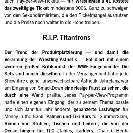
auch Pay-per-View-Tickets —
für WrestleMania 41 kostete
das zweitägige Ticket
mindestens 900$. Ganz zu schweigen
von den Sekundärmärkten, die den Ticketmangel ausnutzen
und die Preise noch weiter in die Höhe treiben.
R.I.P. Titantrons
Der Trend der Produktplatzierung — und damit die
Verarmung der Wrestling-Ästhetik — kollidiert mit einem
weiteren großen Kritikpunkt der WWE-Fangemeinde: Die
Sets sind immer dieselben.
In der Vergangenheit hatte jede
Show ihre eigene, unverwechselbare Ästhetik. Jahrelang war
am Eingang von SmackDown
eine riesige Faust zu sehen, die
durch eine
Wand prallte. Jedes Pay-per-View-Programm
hatte einen eigenen Eingang, der zu seinem Thema passte
und sich Jahr für Jahr änderte:
gepanzerte Lastwagen
für
Money in the Bank,
Palmen und Tiki-Bars
für SummerSlam,
Reihen von Stühlen, Tischen und Leitern, die von der
Decke hingen für TLC (Tables, Ladders
, Chairs). Heute