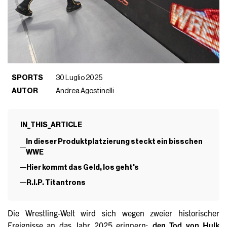
SPORTS
30 Luglio 2025
AUTOR
Andrea Agostinelli
IN_THIS_ARTICLE
In dieser Produktplatzierung steckt ein bisschen
WWE
Hier kommt das Geld, los geht's
R.I.P. Titantrons
Die Wrestling-Welt wird sich wegen zweier historischer
Ereignisse an das Jahr 2025 erinnern:
den Tod von Hulk