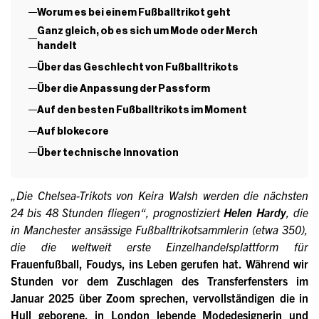
Worum es bei einem Fußballtrikot geht
Ganz gleich, ob es sich um Mode oder Merch
handelt
Über das Geschlecht von Fußballtrikots
Über die Anpassung der Passform
Auf den besten Fußballtrikots im Moment
Auf blokecore
Über technische Innovation
„Die Chelsea-Trikots von Keira Walsh werden die nächsten
24 bis 48 Stunden fliegen“, prognostiziert
Helen Hardy
, die
in Manchester ansässige Fußballtrikotsammlerin (etwa 350),
die die weltweit erste Einzelhandelsplattform für
Frauenfußball, Foudys, ins Leben gerufen hat.
Während wir
Stunden vor dem Zuschlagen des Transferfensters im
Januar 2025 über Zoom sprechen, vervollständigen die in
Hull geborene, in London lebende Modedesignerin und