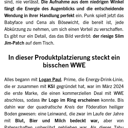
sind, nie verlässt.
Die Aufnahme aus dem niedrigen Winkel
fängt die Energie des Augenblicks und die entscheidende
Wendung in ihrer
Handlung
perfekt
ein. Punk spielt jetzt das
Babyface und Cena als Bösewicht, die bereit ist, jede
Abkürzung zu nehmen, um sich einen Vorteil zu verschaffen.
Es gibt nur ein Detail, das das Bild verdirbt:
der riesige Slim
Jim-Patch
auf dem Tisch.
In dieser Produktplatzierung steckt ein
bisschen WWE
Alles begann mit
Logan Paul
. Prime, die Energy-Drink-Linie,
die er zusammen mit
KSI
gegründet hat, war im März 2024
die erste Marke, die einen kommerziellen Deal mit WWE
abschloss, sodass
ihr Logo im Ring erscheinen
konnte. Bis
dahin war der
quadratische Kreis
der Föderation heiliger
Boden gewesen: eine Leinwand, die zwar im Laufe der Jahre
mit
Blut, Bier und Milch bedeckt war,
aber von
Patenschaften unberührt geblieben war. Als dieses Tabu