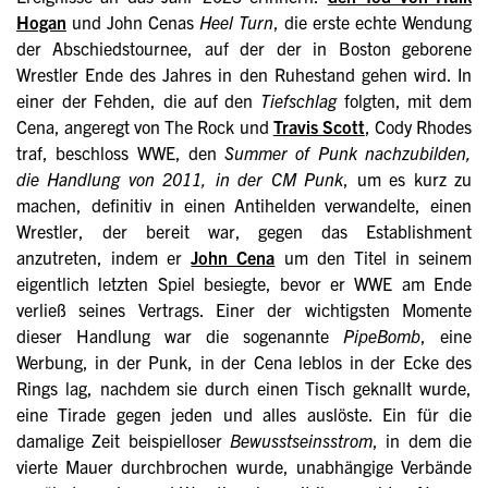
Hogan
und John Cenas
Heel Turn
, die erste echte Wendung
der Abschiedstournee, auf der der in Boston geborene
Wrestler Ende des Jahres in den Ruhestand gehen wird. In
einer der Fehden, die auf den
Tiefschlag
folgten, mit dem
Cena, angeregt von The Rock und
Travis Scott
, Cody Rhodes
traf, beschloss WWE, den
Summer of Punk nachzubilden,
die Handlung von 2011, in der CM Punk
, um es kurz zu
machen, definitiv in einen Antihelden verwandelte, einen
Wrestler, der bereit war, gegen das Establishment
anzutreten, indem er
John Cena
um den Titel in seinem
eigentlich letzten Spiel besiegte, bevor er WWE am Ende
verließ seines Vertrags. Einer der wichtigsten Momente
dieser Handlung war die sogenannte
PipeBomb
, eine
Werbung, in der Punk, in der Cena leblos in der Ecke des
Rings lag, nachdem sie durch einen Tisch geknallt wurde,
eine Tirade gegen jeden und alles auslöste. Ein für die
damalige Zeit beispielloser
Bewusstseinsstrom
, in dem die
vierte Mauer durchbrochen wurde, unabhängige Verbände