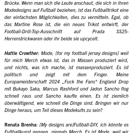
Brücke. Wenn man sich die Leute anschaut, die sich in ihren
Modedesigns auf Fußball beziehen, ist das Fußballtrikot eine
der einfachsten Möglichkeiten, dies zu vermitteln. Egal, ob
das Martine Rose ist, die ein neues Trikot entwirft, der
Football-Drill-Top-Ausschnitt auf Prada SS25-
Herrenstrickwaren oder ihr beide sie upcycelt
.
Hattie Crowther
: Mode, [for my football jersey designs] weil
für mich Merch etwas ist, das in Massen produziert wird,
und nichts, was ich mache, ist massenproduziert. Es ist
politisch und zeigt mit dem Finger. Meine
Europameisterschaft 2024 „Fuck the Fans“ England Drop
mit Bukayo Saka, Marcus Rashford und Jadon Sancho flog
schnell raus und Sancho kaufte einen. Es ist ziemlich
überwältigend, wie schnell die Dinge sind. Bringen wir nur
Dinge heraus, um Teil dieses Modekults zu sein
?
Renata Brenha
:
[My designs are]Fußball-DIY, ich könnte es
Fußballkunst nennen, niemals Merch. Es ist Mode, weil wir