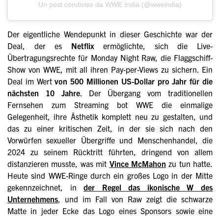
Un post condiviso da WWE India (@wweindia)
Der eigentliche Wendepunkt in dieser Geschichte war der
Deal, der es
Netflix
ermöglichte, sich die Live-
Übertragungsrechte für Monday Night Raw, die Flaggschiff-
Show von WWE, mit all ihren Pay-per-Views zu sichern. Ein
Deal im Wert
von 500 Millionen US-Dollar pro Jahr für die
nächsten 10 Jahre
. Der Übergang vom traditionellen
Fernsehen zum Streaming bot WWE die einmalige
Gelegenheit, ihre Ästhetik komplett neu zu gestalten, und
das zu einer kritischen Zeit, in der sie sich nach den
Vorwürfen sexueller Übergriffe und Menschenhandel, die
2024 zu seinem Rücktritt führten, dringend von allem
distanzieren musste, was mit
Vince McMahon
zu tun hatte.
Heute sind WWE-Ringe durch ein großes Logo in der Mitte
gekennzeichnet, in
der Regel das ikonische W des
Unternehmens
, und im Fall von Raw zeigt die schwarze
Matte in jeder Ecke das Logo eines Sponsors sowie eine