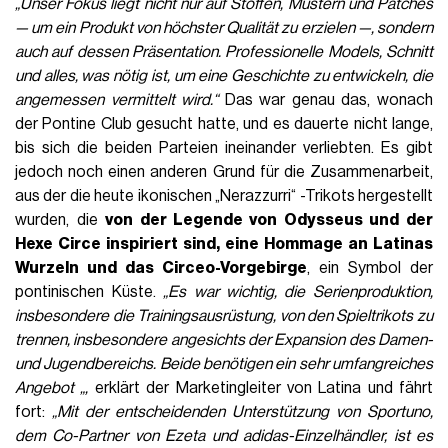
„Unser Fokus liegt nicht nur auf Stoffen, Mustern und Patches
— um ein Produkt von höchster Qualität zu erzielen —, sondern
auch auf dessen Präsentation. Professionelle Models, Schnitt
und alles, was nötig ist, um eine Geschichte zu entwickeln, die
angemessen vermittelt wird.“
Das war genau das, wonach
der Pontine Club gesucht hatte, und es dauerte nicht lange,
bis sich die beiden Parteien ineinander verliebten. Es gibt
jedoch noch einen anderen Grund für die Zusammenarbeit,
aus der die heute ikonischen „Nerazzurri“ -Trikots hergestellt
wurden, die
von der Legende von Odysseus und der
Hexe Circe inspiriert sind, eine Hommage an Latinas
Wurzeln und das Circeo-Vorgebirge
, ein Symbol der
pontinischen Küste.
„Es war wichtig, die Serienproduktion,
insbesondere die Trainingsausrüstung, von den Spieltrikots zu
trennen, insbesondere angesichts der Expansion des Damen-
und Jugendbereichs. Beide benötigen ein sehr umfangreiches
Angebot „,
erklärt der Marketingleiter von Latina und fährt
fort:
„Mit der entscheidenden Unterstützung von Sportuno,
dem Co-Partner von Ezeta und adidas-Einzelhändler, ist es