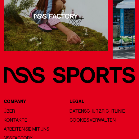
COMPANY
LEGAL
ÜBER
DATENSCHUTZRICHTLINIE
KONTAKTE
COOKIES VERWALTEN
ARBEITEN SIE MIT UNS
NSS FACTORY