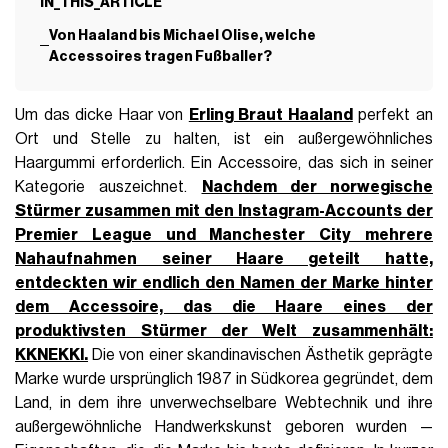
IN_THIS_ARTICLE
Von Haaland bis Michael Olise, welche
Accessoires tragen Fußballer?
Um das dicke Haar von
Erling Braut Haaland
perfekt an
Ort und Stelle zu halten, ist ein außergewöhnliches
Haargummi erforderlich. Ein Accessoire, das sich in seiner
Kategorie auszeichnet.
Nachdem der norwegische
Stürmer zusammen mit den Instagram-Accounts der
Premier League und Manchester City mehrere
Nahaufnahmen seiner Haare geteilt hatte,
entdeckten wir endlich den Namen der Marke hinter
dem Accessoire, das die Haare eines der
produktivsten Stürmer der Welt zusammenhält:
KKNEKKI.
Die von einer skandinavischen Ästhetik geprägte
Marke wurde ursprünglich 1987 in Südkorea gegründet, dem
Land, in dem ihre unverwechselbare Webtechnik und ihre
außergewöhnliche Handwerkskunst geboren wurden —