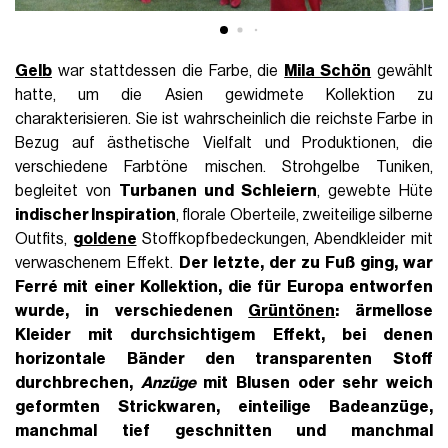
Gelb
war stattdessen die Farbe, die
Mila Schön
gewählt
hatte, um die Asien gewidmete Kollektion zu
charakterisieren. Sie ist wahrscheinlich die reichste Farbe in
Bezug auf ästhetische Vielfalt und Produktionen, die
verschiedene Farbtöne mischen. Strohgelbe Tuniken,
begleitet von
Turbanen und Schleiern
, gewebte Hüte
indischer Inspiration
, florale Oberteile, zweiteilige silberne
Outfits,
goldene
Stoffkopfbedeckungen, Abendkleider mit
verwaschenem Effekt.
Der letzte, der zu Fuß ging, war
Ferré
mit einer Kollektion, die für Europa entworfen
wurde, in verschiedenen
Grüntönen
: ärmellose
Kleider mit
durchsichtigem Effekt, bei denen
horizontale Bänder den transparenten Stoff
durchbrechen
,
Anzüge
mit Blusen oder sehr weich
geformten Strickwaren,
einteilige Badeanzüge
,
manchmal tief geschnitten und manchmal