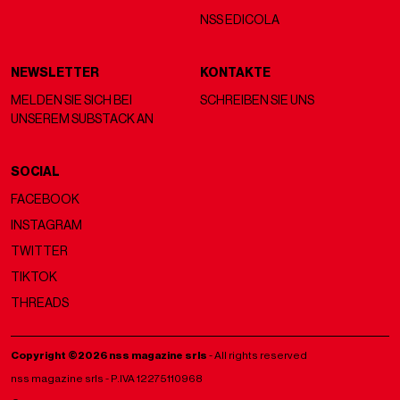
NSS EDICOLA
NEWSLETTER
KONTAKTE
MELDEN SIE SICH BEI
SCHREIBEN SIE UNS
UNSEREM SUBSTACK AN
SOCIAL
FACEBOOK
INSTAGRAM
TWITTER
TIKTOK
THREADS
Copyright ©2026 nss magazine srls
- All rights reserved
nss magazine srls - P.IVA 12275110968