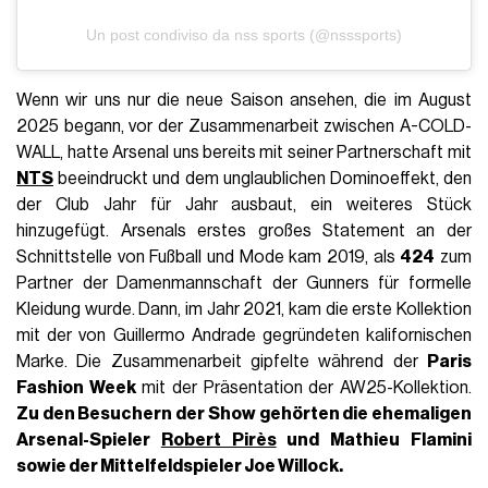
Un post condiviso da nss sports (@nsssports)
Wenn wir uns nur die neue Saison ansehen, die im August
2025 begann, vor der Zusammenarbeit zwischen A-COLD-
WALL, hatte Arsenal uns bereits mit seiner Partnerschaft mit
NTS
beeindruckt und dem unglaublichen Dominoeffekt, den
der Club Jahr für Jahr ausbaut, ein weiteres Stück
hinzugefügt. Arsenals erstes großes Statement an der
Schnittstelle von Fußball und Mode kam 2019, als
424
zum
Partner der Damenmannschaft der Gunners für formelle
Kleidung wurde. Dann, im Jahr 2021, kam die erste Kollektion
mit der von Guillermo Andrade gegründeten kalifornischen
Marke. Die Zusammenarbeit gipfelte während der
Paris
Fashion Week
mit der Präsentation der AW25-Kollektion.
Zu den Besuchern der Show gehörten die ehemaligen
Arsenal-Spieler
Robert Pirès
und
Mathieu Flamini
sowie der Mittelfeldspieler Joe Willock.