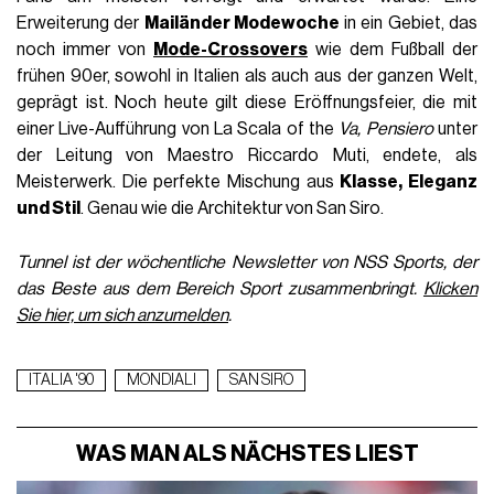
Erweiterung der
Mailänder Modewoche
in ein Gebiet, das
noch immer von
Mode-Crossovers
wie dem Fußball der
frühen 90er, sowohl in Italien als auch aus der ganzen Welt,
geprägt ist. Noch heute gilt diese Eröffnungsfeier, die mit
einer Live-Aufführung von La Scala of the
Va, Pensiero
unter
der Leitung von Maestro Riccardo Muti, endete, als
Meisterwerk. Die perfekte Mischung aus
Klasse, Eleganz
und Stil
. Genau wie die Architektur von San Siro.
Tunnel ist der wöchentliche Newsletter von NSS Sports, der
das Beste aus dem Bereich Sport zusammenbringt.
Klicken
Sie hier, um sich anzumelden
.
ITALIA '90
MONDIALI
SAN SIRO
WAS MAN ALS NÄCHSTES LIEST