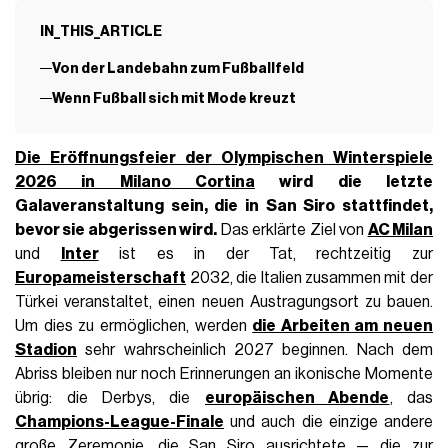
IN_THIS_ARTICLE
Von der Landebahn zum Fußballfeld
Wenn Fußball sich mit Mode kreuzt
Die Eröffnungsfeier der
Olympischen Winterspiele
2026 in Milano Cortina
wird die letzte
Galaveranstaltung sein, die in San Siro stattfindet,
bevor sie abgerissen wird.
Das erklärte Ziel von
AC Milan
und
Inter
ist es in der Tat, rechtzeitig zur
Europameisterschaft
2032, die Italien zusammen mit der
Türkei veranstaltet, einen neuen Austragungsort zu bauen.
Um dies zu ermöglichen, werden
die Arbeiten am neuen
Stadion
sehr wahrscheinlich 2027 beginnen. Nach dem
Abriss bleiben nur noch Erinnerungen an ikonische Momente
übrig: die Derbys, die
europäischen Abende
, das
Champions-League-Finale
und auch die einzige andere
große Zeremonie, die San Siro ausrichtete — die zur