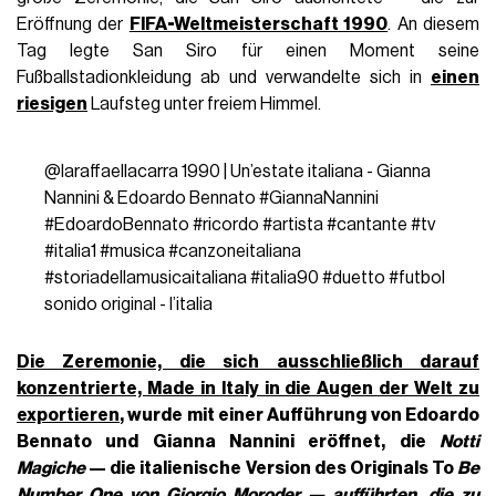
Eröffnung der
FIFA-Weltmeisterschaft 1990
. An diesem
Tag legte San Siro für einen Moment seine
Fußballstadionkleidung ab und verwandelte sich in
einen
riesigen
Laufsteg unter freiem Himmel.
@laraffaellacarra
1990 | Un’estate italiana - Gianna
Nannini & Edoardo Bennato
#GiannaNannini
#EdoardoBennato
#ricordo
#artista
#cantante
#tv
#italia1
#musica
#canzoneitaliana
#storiadellamusicaitaliana
#italia90
#duetto
#futbol
sonido original - l’italia
Die Zeremonie, die sich ausschließlich darauf
konzentrierte,
Made in Italy in die Augen der Welt zu
exportieren
, wurde mit einer Aufführung von Edoardo
Bennato und Gianna Nannini eröffnet, die
Notti
Magiche
— die italienische Version des Originals To
Be
Number One von
Giorgio Moroder
— aufführten, die zu