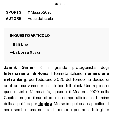
SPORTS
11 Maggio 2026
AUTORE
Edoardo Lasala
IN QUESTO ARTICOLO
Il kit Nike
La borsa Gucci
Jannik Sinner
è il grande protagonista degli
Internazionali di Roma
. Il tennista italiano,
numero uno
nel ranking
, per l'edizione 2026 del torneo ha deciso di
adottare nuovamente un'estetica full black. Una replica di
quanto visto 12 mesi fa, quando il Masters 1000 nella
Capitale segnò il suo ritorno in campo ufficiale al termine
della squalifica per
doping
. Ma se in quel caso specifico, il
nero sembrò una scelta di comodo per non distogliere