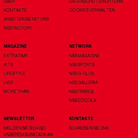
ÜBER
DATENSCHUTZRICHTLINIE
KONTAKTE
COOKIES VERWALTEN
ARBEITEN SIE MIT UNS
NSS FACTORY
MAGAZINE
NETWORK
EXTRATIME
NSS MAGAZINE
KITS
NSS SPORTS
LIFESTYLE
NSS G-CLUB
LVDF
NSS GALLERIA
MORE THAN
NSS FRANCE
NSS EDICOLA
NEWSLETTER
KONTAKTE
MELDEN SIE SICH BEI
SCHREIBEN SIE UNS
UNSEREM SUBSTACK AN