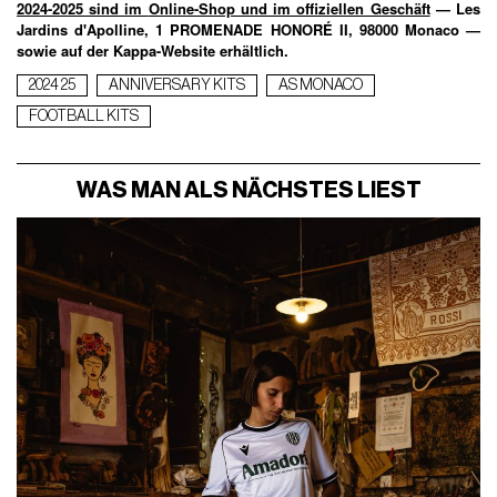
2024-2025 sind im
Online-Shop und im offiziellen Geschäft
— Les
Jardins d'Apolline, 1 PROMENADE HONORÉ II, 98000 Monaco —
sowie auf der Kappa-Website erhältlich.
2024 25
ANNIVERSARY KITS
AS MONACO
FOOTBALL KITS
WAS MAN ALS NÄCHSTES LIEST