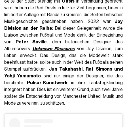
Seite der Stadt ständig mit
Oasis
in Verbindung gebracht
wird, haben die Red Devils in letzter Zeit begonnen, Lines in
limitierter Auflage mit Bands zu kreieren, die Seiten britischer
Musikgeschichte geschrieben haben. 2022 war
Joy
Division an der Reihe:
Bei dieser Gelegenheit wurde die
Liaison zwischen Fußball und Mode dank der Einbeziehung
von
Peter Saville
, dem historischen Designer des
Albumcovers
Unknown Pleasures
von Joy Division, zum
Leben erweckt. Das Design, das die Modewelt stark
beeinflusst hatte, sollte auch in der Welt des Fußballs seinen
Stempel aufdrücken.
Jun Takahashi, Raf Simons und
Yohji Yamamoto
sind nur einige der Designer, die das
berühmte
Pulsar-Kunstwerk
in ihre Laufstegkleidung
integriert haben. Dies ist ein weiterer Grund, auch zwei Jahre
später die Entscheidung von Manchester United, Musik und
Mode zu vereinen, zu schätzen.