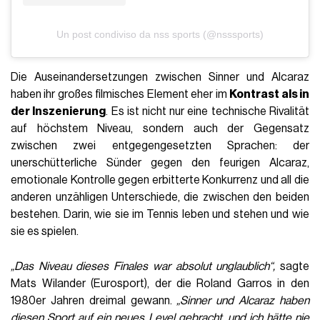
Un post condiviso da nss sports (@nsssports)
Die Auseinandersetzungen zwischen Sinner und Alcaraz
haben ihr großes filmisches Element eher im
Kontrast als in
der Inszenierung
. Es ist nicht nur eine technische Rivalität
auf höchstem Niveau, sondern auch der Gegensatz
zwischen zwei entgegengesetzten Sprachen: der
unerschütterliche Sünder gegen den feurigen Alcaraz,
emotionale Kontrolle gegen erbitterte Konkurrenz und all die
anderen unzähligen Unterschiede, die zwischen den beiden
bestehen. Darin, wie sie im Tennis leben und stehen und wie
sie es spielen.
„Das Niveau dieses Finales war absolut unglaublich“,
sagte
Mats Wilander (Eurosport), der die Roland Garros in den
1980er Jahren dreimal gewann.
„Sinner und Alcaraz haben
diesen Sport auf ein neues Level gebracht, und ich hätte nie