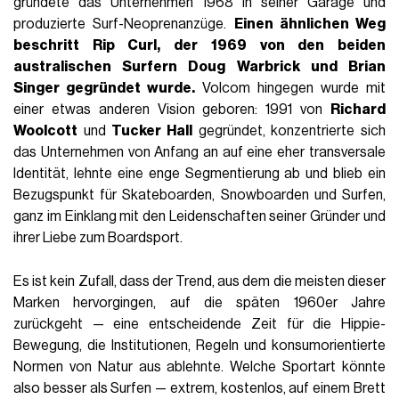
gründete das Unternehmen 1968 in seiner Garage und
produzierte Surf-Neoprenanzüge.
Einen ähnlichen Weg
beschritt Rip Curl, der 1969 von den beiden
australischen Surfern
Doug Warbrick
und Brian
Singer gegründet wurde.
Volcom hingegen wurde mit
einer etwas anderen Vision geboren: 1991 von
Richard
Woolcott
und
Tucker Hall
gegründet, konzentrierte sich
das Unternehmen von Anfang an auf eine eher transversale
Identität, lehnte eine enge Segmentierung ab und blieb ein
Bezugspunkt für Skateboarden, Snowboarden und Surfen,
ganz im Einklang mit den Leidenschaften seiner Gründer und
ihrer Liebe zum Boardsport.
Es ist kein Zufall, dass der Trend, aus dem die meisten dieser
Marken hervorgingen, auf die späten 1960er Jahre
zurückgeht — eine entscheidende Zeit für die Hippie-
Bewegung, die Institutionen, Regeln und konsumorientierte
Normen von Natur aus ablehnte. Welche Sportart könnte
also besser als Surfen — extrem, kostenlos, auf einem Brett