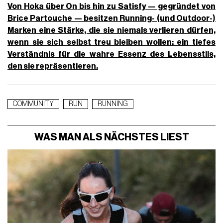
Von
Hoka
über On
bis hin zu Satisfy — gegründet von
Brice Partouche — besitzen Running- (und Outdoor-)
Marken eine Stärke, die sie niemals verlieren dürfen,
wenn sie sich selbst treu bleiben wollen: ein tiefes
Verständnis für die wahre Essenz des Lebensstils,
den sie repräsentieren.
COMMUNITY
RUN
RUNNING
WAS MAN ALS NÄCHSTES LIEST