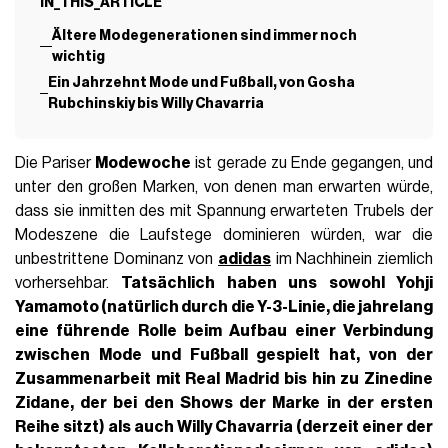
IN_THIS_ARTICLE
Ältere Modegenerationen sind immer noch
wichtig
Ein Jahrzehnt Mode und Fußball, von Gosha
Rubchinskiy bis Willy Chavarria
Die Pariser
Modewoche
ist gerade zu Ende gegangen, und
unter den großen Marken, von denen man erwarten würde,
dass sie inmitten des mit Spannung erwarteten Trubels der
Modeszene die Laufstege dominieren würden, war die
unbestrittene Dominanz von
adidas
im Nachhinein ziemlich
vorhersehbar.
Tatsächlich haben uns sowohl
Yohji
Yamamoto
(natürlich durch die Y-3-Linie, die jahrelang
eine führende Rolle beim Aufbau einer Verbindung
zwischen Mode und Fußball gespielt hat, von der
Zusammenarbeit mit Real Madrid bis hin zu
Zinedine
Zidane
, der bei den Shows der Marke in der ersten
Reihe sitzt) als auch
Willy Chavarria (derzeit einer der