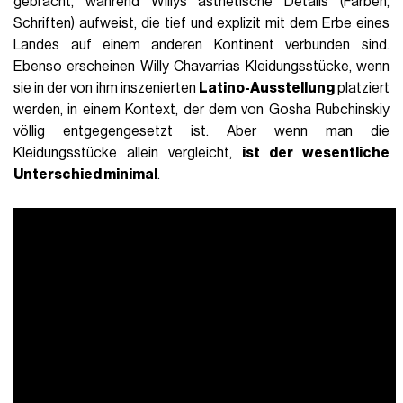
gebracht, während Willys ästhetische Details (Farben,
Schriften) aufweist, die tief und explizit mit dem Erbe eines
Landes auf einem anderen Kontinent verbunden sind.
Ebenso erscheinen Willy Chavarrias Kleidungsstücke, wenn
sie in der von ihm inszenierten
Latino-Ausstellung
platziert
werden, in einem Kontext, der dem von Gosha Rubchinskiy
völlig entgegengesetzt ist. Aber wenn man die
Kleidungsstücke allein vergleicht,
ist der wesentliche
Unterschied minimal
.