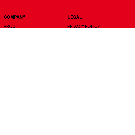
COMPANY
LEGAL
ABOUT
PRIVACY POLICY
CONTACTS
GESTISCI COOKIE
LAVORA CON NOI
NSS FACTORY
MAGAZINE
NETWORK
EXTRATIME
NSS MAGAZINE
KITS
NSS SPORTS
LIFESTYLE
NSS G-CLUB
LVDF
NSS GALLERIA
MORE THAN
NSS FRANCE
NSS EDICOLA