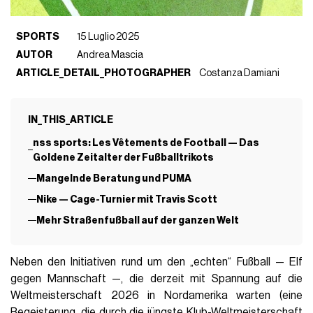
SPORTS
15 Luglio 2025
AUTOR
Andrea Mascia
ARTICLE_DETAIL_PHOTOGRAPHER
Costanza Damiani
IN_THIS_ARTICLE
nss sports: Les Vêtements de Football — Das
Goldene Zeitalter der Fußballtrikots
Mangelnde Beratung und PUMA
Nike — Cage-Turnier mit Travis Scott
Mehr Straßenfußball auf der ganzen Welt
Neben den Initiativen rund um den „echten“ Fußball — Elf
gegen Mannschaft —, die derzeit mit Spannung auf die
Weltmeisterschaft 2026 in Nordamerika warten (eine
Begeisterung, die durch die jüngste Klub-Weltmeisterschaft