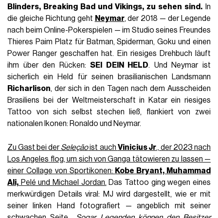
Blinders, Breaking Bad und Vikings, zu sehen sind.
In
die gleiche Richtung geht
Neymar
, der 2018 — der Legende
nach beim Online-Pokerspielen — im Studio seines Freundes
Thieres Paim Platz für Batman, Spiderman, Goku und einen
Power Ranger geschaffen hat. Ein riesiges Drehbuch läuft
ihm über den Rücken:
SEI DEIN HELD
. Und Neymar ist
sicherlich ein Held für seinen brasilianischen Landsmann
Richarlison
, der sich in den Tagen nach dem Ausscheiden
Brasiliens bei der Weltmeisterschaft in Katar ein riesiges
Tattoo von sich selbst stechen ließ, flankiert von zwei
nationalen Ikonen: Ronaldo und Neymar.
Zu Gast bei der
Seleção
ist auch
Vinicius Jr
., der 2023 nach
Los Angeles flog, um sich von Ganga tätowieren zu lassen —
einer Collage von Sportikonen:
Kobe Bryant, Muhammad
Ali,
Pelé und Michael Jordan.
Das Tattoo ging wegen eines
merkwürdigen Details viral: MJ wird dargestellt, wie er mit
seiner linken Hand fotografiert — angeblich mit seiner
schwachen Seite.
„Sogar Legenden können den Besitzer