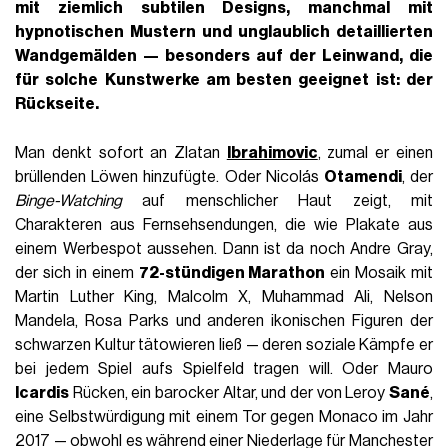
mit ziemlich subtilen Designs, manchmal mit
hypnotischen Mustern und unglaublich detaillierten
Wandgemälden — besonders auf der Leinwand, die
für solche Kunstwerke am besten geeignet ist: der
Rückseite.
Man denkt sofort an Zlatan
Ibrahimovic
, zumal er einen
brüllenden Löwen hinzufügte. Oder Nicolás
Otamendi
, der
Binge-Watching
auf menschlicher Haut zeigt, mit
Charakteren aus Fernsehsendungen, die wie Plakate aus
einem Werbespot aussehen. Dann ist da noch Andre Gray,
der sich in einem
72-stündigen Marathon
ein Mosaik mit
Martin Luther King, Malcolm X, Muhammad Ali, Nelson
Mandela, Rosa Parks und anderen ikonischen Figuren der
schwarzen Kultur tätowieren ließ — deren soziale Kämpfe er
bei jedem Spiel aufs Spielfeld tragen will. Oder Mauro
Icardis
Rücken, ein barocker Altar, und der von Leroy
Sané
,
eine Selbstwürdigung mit einem Tor gegen Monaco im Jahr
2017 — obwohl es während einer Niederlage für Manchester