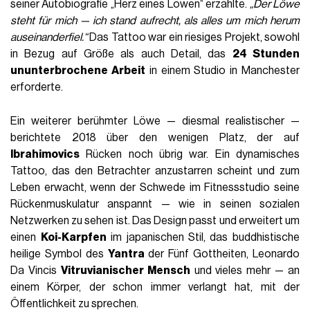
seiner Autobiografie „Herz eines Löwen“ erzählte.
„Der Löwe
steht für mich — ich stand aufrecht, als alles um mich herum
auseinanderfiel.“
Das Tattoo war ein riesiges Projekt, sowohl
in Bezug auf Größe als auch Detail, das
24 Stunden
ununterbrochene Arbeit
in einem Studio in Manchester
erforderte.
Ein weiterer berühmter Löwe — diesmal realistischer —
berichtete 2018 über den wenigen Platz, der auf
Ibrahimovics
Rücken noch übrig war. Ein dynamisches
Tattoo, das den Betrachter anzustarren scheint und zum
Leben erwacht, wenn der Schwede im Fitnessstudio seine
Rückenmuskulatur anspannt — wie in seinen sozialen
Netzwerken zu sehen ist. Das Design passt und erweitert um
einen
Koi-Karpfen
im japanischen Stil, das buddhistische
heilige Symbol des
Yantra
der Fünf Gottheiten, Leonardo
Da Vincis
Vitruvianischer Mensch
und vieles mehr — an
einem Körper, der schon immer verlangt hat, mit der
Öffentlichkeit zu sprechen.