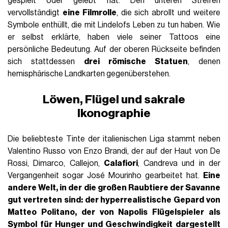
gespielt oder gelebt hat. Den unteren Streifen
vervollständigt
eine Filmrolle
, die sich abrollt und weitere
Symbole enthüllt, die mit Lindelofs Leben zu tun haben. Wie
er selbst erklärte, haben viele seiner Tattoos eine
persönliche Bedeutung. Auf der oberen Rückseite befinden
sich stattdessen
drei römische Statuen
, denen
hemisphärische Landkarten gegenüberstehen.
Löwen, Flügel und sakrale
Ikonographie
Die beliebteste Tinte der italienischen Liga stammt neben
Valentino Russo von Enzo Brandi, der auf der Haut von De
Rossi, Dimarco, Callejon,
Calafiori
, Candreva und in der
Vergangenheit sogar José Mourinho gearbeitet hat.
Eine
andere Welt, in der die großen Raubtiere der Savanne
gut vertreten sind: der hyperrealistische Gepard von
Matteo
Politano
, der von Napolis Flügelspieler als
Symbol für Hunger und Geschwindigkeit dargestellt