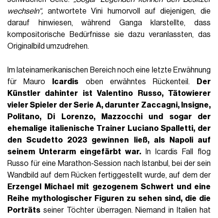
wechseln“,
antwortete Vini humorvoll auf diejenigen, die
darauf hinwiesen, während Ganga klarstellte, dass
kompositorische Bedürfnisse sie dazu veranlassten, das
Originalbild umzudrehen.
Im lateinamerikanischen Bereich noch eine letzte Erwähnung
für Mauro
Icardis
oben erwähntes Rückenteil.
Der
Künstler dahinter ist Valentino Russo, Tätowierer
vieler Spieler der Serie A, darunter Zaccagni, Insigne,
Politano, Di Lorenzo, Mazzocchi und sogar der
ehemalige italienische Trainer Luciano Spalletti, der
den Scudetto 2023 gewinnen ließ, als Napoli auf
seinem Unterarm eingefärbt war.
In Icardis Fall flog
Russo für eine Marathon-Session nach Istanbul, bei der sein
Wandbild auf dem Rücken fertiggestellt wurde, auf dem der
Erzengel Michael mit gezogenem Schwert und eine
Reihe mythologischer Figuren zu sehen sind, die die
Porträts
seiner Töchter überragen. Niemand in Italien hat