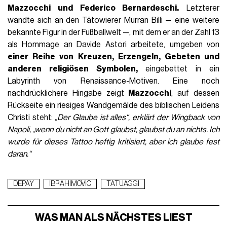
Mazzocchi und Federico Bernardeschi.
Letzterer
wandte sich an den Tätowierer Murran Billi — eine weitere
bekannte Figur in der Fußballwelt —, mit dem er an der Zahl 13
als Hommage an Davide Astori arbeitete, umgeben von
einer Reihe von Kreuzen, Erzengeln, Gebeten und
anderen religiösen Symbolen,
eingebettet in ein
Labyrinth von Renaissance-Motiven. Eine noch
nachdrücklichere Hingabe zeigt
Mazzocchi
, auf dessen
Rückseite ein riesiges Wandgemälde des biblischen Leidens
Christi steht:
„Der Glaube ist alles“, erklärt der Wingback von
Napoli, „
wenn du nicht an Gott glaubst, glaubst du an nichts. Ich
wurde für dieses Tattoo heftig kritisiert, aber ich glaube fest
daran.“
DEPAY
IBRAHIMOVIC
TATUAGGI
WAS MAN ALS NÄCHSTES LIEST