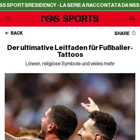
S
RESIDENCY - LA SERIE A RACCONTATA DA NSS SPORTS
R
BACK
SHARE
Der ultimative Leitfaden für Fußballer-
Tattoos
Löwen, religiöse Symbole und vieles mehr