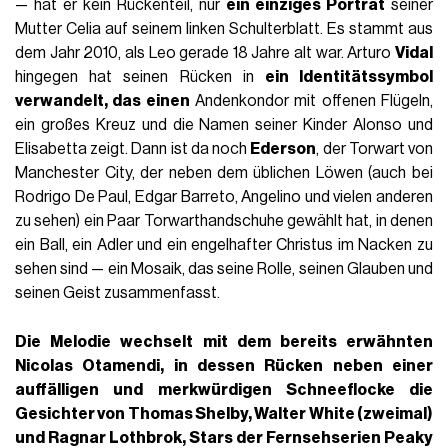
— hat er kein Rückenteil, nur
ein einziges Porträt
seiner
Mutter Celia auf seinem linken Schulterblatt. Es stammt aus
dem Jahr 2010, als Leo gerade 18 Jahre alt war. Arturo
Vidal
hingegen hat seinen Rücken in
ein Identitätssymbol
verwandelt, das einen
Andenkondor mit offenen Flügeln,
ein großes Kreuz und die Namen seiner Kinder Alonso und
Elisabetta zeigt. Dann ist da noch
Ederson
, der Torwart von
Manchester City, der neben dem üblichen Löwen (auch bei
Rodrigo De Paul, Edgar Barreto, Angelino und vielen anderen
zu sehen) ein Paar Torwarthandschuhe gewählt hat, in denen
ein Ball, ein Adler und ein engelhafter Christus im Nacken zu
sehen sind — ein Mosaik, das seine Rolle, seinen Glauben und
seinen Geist zusammenfasst.
Die Melodie wechselt mit dem bereits erwähnten
Nicolas
Otamendi
, in dessen Rücken neben einer
auffälligen und merkwürdigen Schneeflocke die
Gesichter von Thomas Shelby, Walter White (zweimal)
und Ragnar Lothbrok, Stars der Fernsehserien Peaky