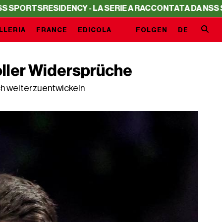
TS
RESIDENCY - LA SERIE A RACCONTATA DA NSS SPORTS
LLERIA
FRANCE
EDICOLA
FOLGEN
DE
oller Widersprüche
ich weiterzuentwickeln