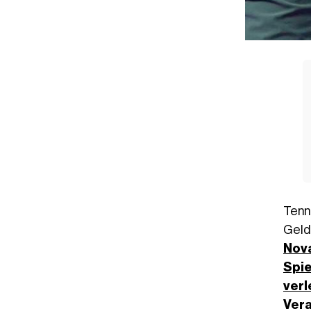
Tenn
Geld
Nov
Spie
verl
Vera