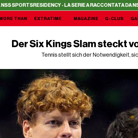
PORTS
RESIDENCY - LA SERIE A RACCONTATA DA NSS SPOR
MORE THAN
EXTRATIME
MAGAZINE
G-CLUB
GA
Der Six Kings Slam steckt v
Tennis stellt sich der Notwendigkeit, s