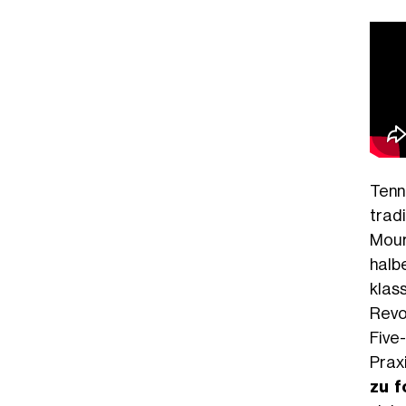
Tenn
trad
Mour
halbe
klas
Revo
Five
Praxi
zu f