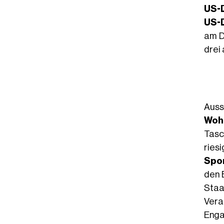
US-D
US-D
am D
drei
Auss
Wohl
Tasc
ries
Spor
den 
Staa
Vera
Enga