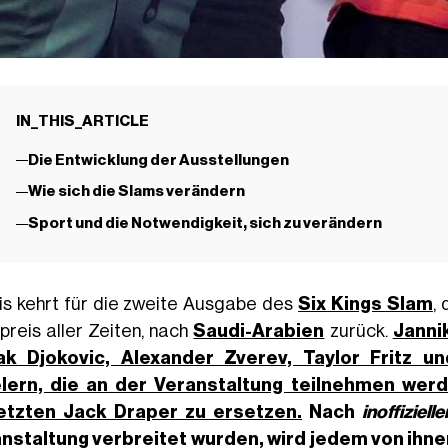
IN_THIS_ARTICLE
Die Entwicklung der Ausstellungen
Wie sich die Slams verändern
Sport und die Notwendigkeit, sich zu verändern
is kehrt für die zweite Ausgabe des
Six Kings Slam
,
preis aller Zeiten, nach
Saudi-Arabien
zurück.
Janni
ak Djokovic, Alexander Zverev, Taylor Fritz u
lern, die an der Veranstaltung teilnehmen wer
etzten Jack Draper zu ersetzen.
Nach
inoffizielle
nstaltung verbreitet wurden, wird jedem von ihne