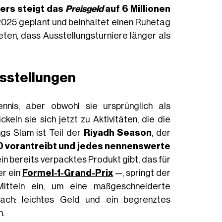
iers steigt das
Preisgeld
auf 6 Millionen
r 2025 geplant und beinhaltet einen Ruhetag
eten, dass Ausstellungsturniere länger als
usstellungen
ennis, aber obwohl sie ursprünglich als
keln sie sich jetzt zu Aktivitäten, die die
ngs Slam ist Teil der
Riyadh Season
, der
0 vorantreibt und jedes nennenswerte
in bereits verpacktes Produkt gibt, das für
r ein
Formel-1-Grand-Prix
—, springt der
itteln ein, um eine maßgeschneiderte
nfach: leichtes Geld und ein begrenztes
n.