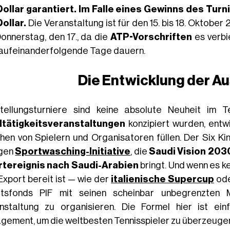
ollar
garantiert. Im Falle eines Gewinns des Turn
ollar.
Die Veranstaltung ist für den 15. bis 18. Oktobe
onnerstag, den 17., da die
ATP-Vorschriften
es verbi
 aufeinanderfolgende Tage dauern.
Die Entwicklung der A
tellungsturniere sind keine absolute Neuheit im T
tätigkeitsveranstaltungen
konzipiert wurden, entwic
hen von Spielern und Organisatoren füllen. Der Six Ki
igen
Sportwasching-Initiative
, die
Saudi Vision 203
tereignis nach Saudi-Arabien
bringt. Und wenn es ke
Export bereit ist — wie der
italienische Supercup
ode
tsfonds PIF mit seinen scheinbar unbegrenzten M
nstaltung zu organisieren. Die Formel hier ist ei
gement, um die weltbesten Tennisspieler zu überzeuge