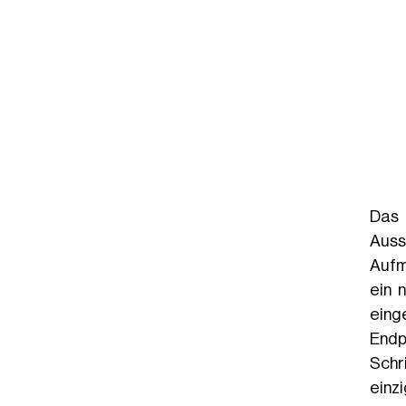
Das 
Auss
Aufm
ein 
eing
Endp
Schr
einz