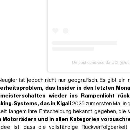
Un post condiviso da UCI (@uci
Neugier ist jedoch nicht nur geografisch. Es gibt ein
erheitsproblem, das Insider in den letzten Mon
tmeisterschaften wieder ins Rampenlicht rück
cking-Systems
, das in Kigali
2025 zum ersten Mal in 
seit langem ihre Entscheidung bekannt gegeben, di
n Motorrädern und in allen Kategorien vorzuschr
Idee ist, dass die vollständige Rückverfolgbarke