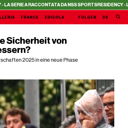
ERIE A RACCONTATA DA NSS SPORTS
RESIDENCY - LA SER
LLERIA
FRANCE
EDICOLA
FOLGEN
DE
e Sicherheit von
essern?
rschaften 2025 in eine neue Phase