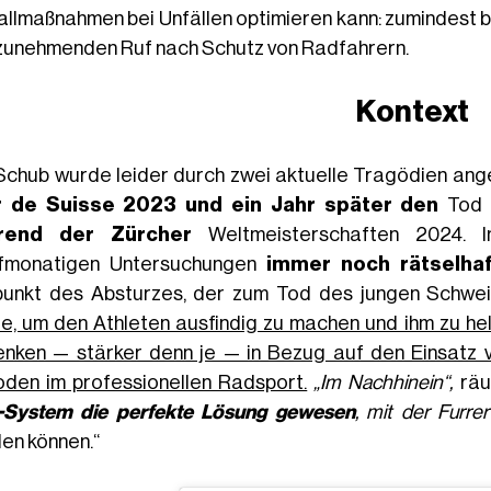
allmaßnahmen bei Unfällen optimieren kann: zumindest b
zunehmenden Ruf nach Schutz von Radfahrern.
Kontext
Schub wurde leider durch zwei aktuelle Tragödien ang
r de Suisse 2023 und ein Jahr später den
Tod
rend der Zürcher
Weltmeisterschaften 2024. I
fmonatigen Untersuchungen
immer noch rätselhaf
punkt des Absturzes, der zum Tod des jungen Schwei
e, um den Athleten ausfindig zu machen und ihm zu hel
nken — stärker denn je — in Bezug auf den Einsatz v
oden im professionellen Radsport.
„Im Nachhinein“,
räum
System die perfekte Lösung gewesen
, mit der Furre
en können.“