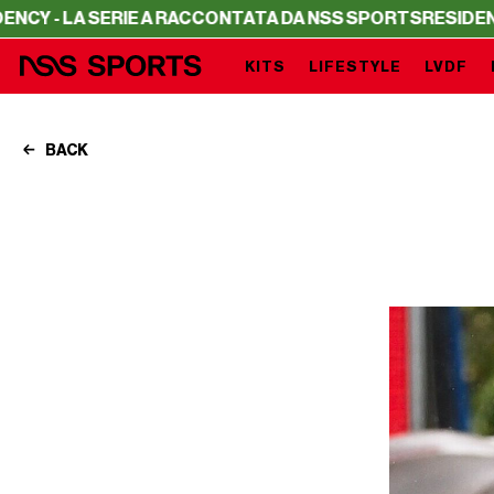
 LA SERIE A RACCONTATA DA NSS SPORTS
RESIDENCY - LA
KITS
LIFESTYLE
LVDF
BACK