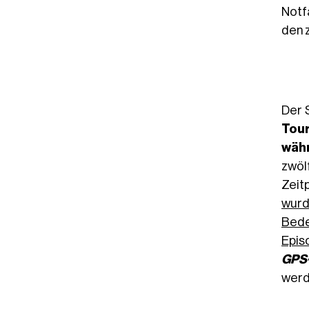
Notf
den 
Der 
Tou
wäh
zwöl
Zeit
wurd
Bede
Epis
GPS-
werd