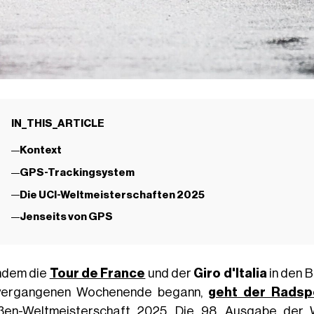
IN_THIS_ARTICLE
Kontext
GPS-Trackingsystem
Die UCI-Weltmeisterschaften 2025
Jenseits von GPS
hdem die
Tour de France
und der
Giro d'Italia
in den B
vergangenen Wochenende begann,
geht der Rads
ßen-Weltmeisterschaft 2025. Die 98. Ausgabe der W