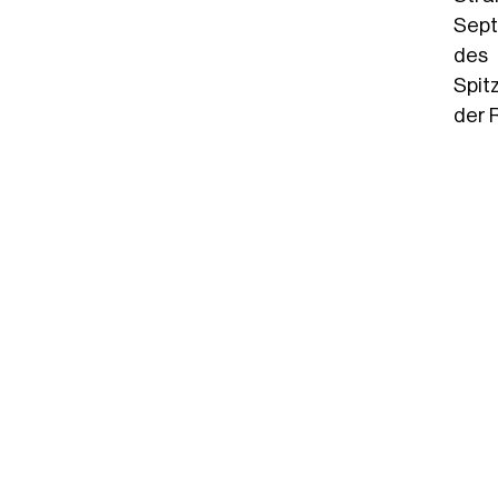
Sept
des 
Spit
der 