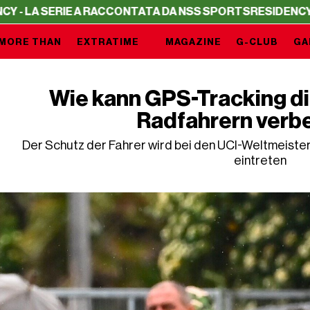
 SERIE A RACCONTATA DA NSS SPORTS
RESIDENCY - LA S
MORE THAN
EXTRATIME
MAGAZINE
G-CLUB
GA
Wie kann GPS-Tracking di
Radfahrern verb
Der Schutz der Fahrer wird bei den UCI-Weltmeiste
eintreten