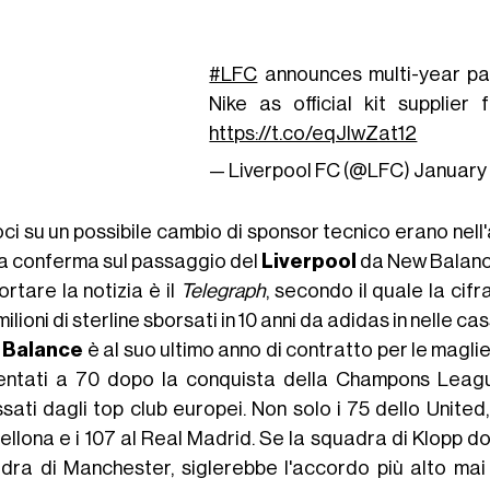
#LFC
announces multi-year par
Nike as official kit supplier
https://t.co/eqJlwZat12
— Liverpool FC (@LFC)
January 
ci su un possibile cambio di sponsor tecnico erano nell'
na conferma sul passaggio del
Liverpool
da New Balan
ortare la notizia è il
Telegraph
, secondo il quale la cif
ilioni di sterline sborsati in 10 anni da adidas in nelle 
Balance
è al suo ultimo anno di contratto per le maglie de
ntati a 70 dopo la conquista della Champons League,
sati dagli top club europei. Non solo i 75 dello United, 
ellona e i 107 al Real Madrid. Se la squadra di Klopp 
dra di Manchester, siglerebbe l'accordo più alto ma