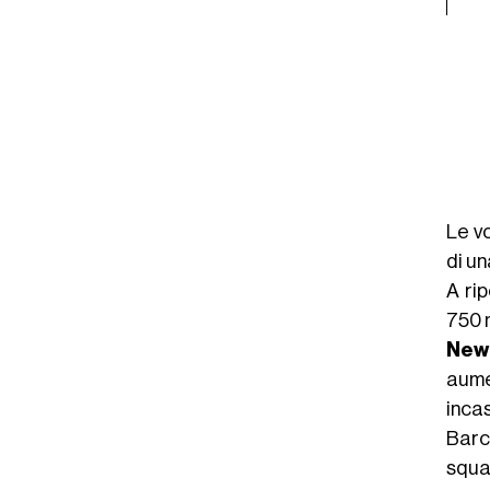
Le vo
di u
A rip
750 m
New
aume
incas
Barc
squa