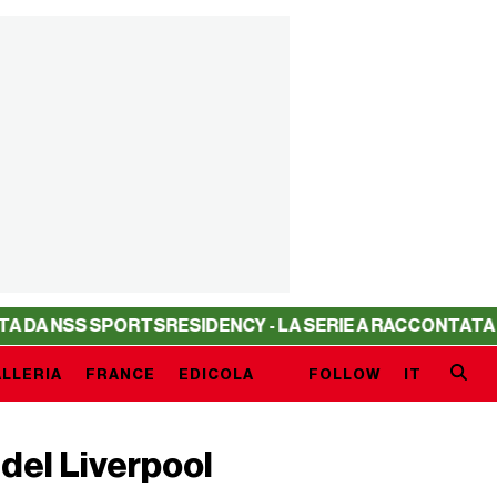
S SPORTS
RESIDENCY - LA SERIE A RACCONTATA DA NSS S
LLERIA
FRANCE
EDICOLA
FOLLOW
IT
 del Liverpool