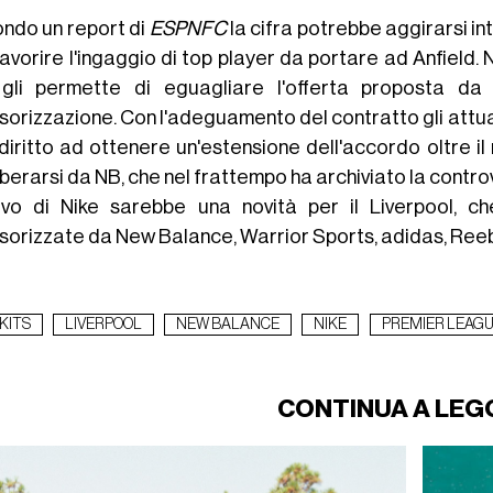
ndo un report di
ESPNFC
la cifra potrebbe aggirarsi in
favorire l'ingaggio di top player da portare ad Anfield
gli permette di eguagliare l'offerta proposta da
orizzazione. Con l'adeguamento del contratto gli attuali 
 diritto ad ottenere un'estensione dell'accordo oltre i
iberarsi da NB, che nel frattempo ha archiviato la controv
rivo di Nike sarebbe una novità per il Liverpool, c
sorizzate da New Balance, Warrior Sports, adidas, Ree
KITS
LIVERPOOL
NEW BALANCE
NIKE
PREMIER LEAG
CONTINUA A LEG