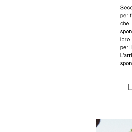
Seco
per 
che 
spons
loro
per l
L'ar
spon