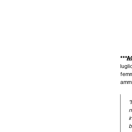
***
A
lugl
femm
ammi
"
n
i
b