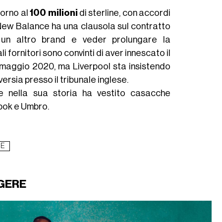
torno al
100
milioni
di sterline, con accordi
. New Balance ha una clausola sul contratto
 un altro brand e veder prolungare la
fornitori sono convinti di aver innescato il
l maggio 2020, ma Liverpool sta insistendo
ersia presso il tribunale inglese.
he nella sua storia ha vestito casacche
bok e Umbro.
UE
GERE