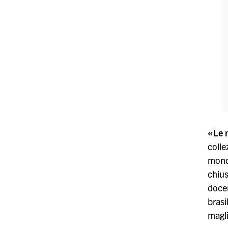
«Le 
colle
mond
chius
doce
brasi
magli