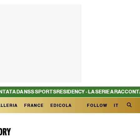
A NSS SPORTS
RESIDENCY - LA SERIE A RACCONTATA DA N
LLERIA
FRANCE
EDICOLA
FOLLOW
IT
ORY