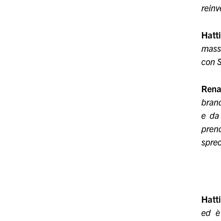
reinv
Hatt
massa
con S
Rena
brand
e da 
prend
sprec
Hatt
ed è