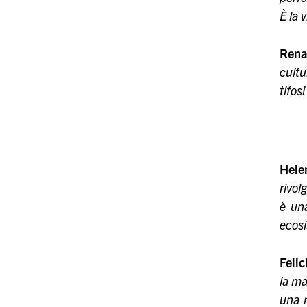
È la 
Rena
cultu
tifos
Hele
rivol
è una
ecosi
Feli
la ma
una n