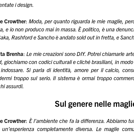
entate i design.
ie Crowther
:
Moda, per quanto riguarda le mie maglie, per
, e io non produco mai in massa. È politico, è una denunc
aka, Rashford e Sancho è andato sold out in fretta, e San
ta Brenha
:
Le mie creazioni sono DIY. Potrei chiamarle ar
, giochiamo con codici culturali e cliché brasiliani, in modo
indossare. Si parla di identità, amore per il calcio, con
ermi troppo sul serio. Il sistema è ormai troppo commerci
hi assurdi.
Sul genere nelle magli
ie Crowther
:
È l’ambiente che fa la differenza. Abbiamo tut
 un’esperienza completamente diversa. Le maglie comu