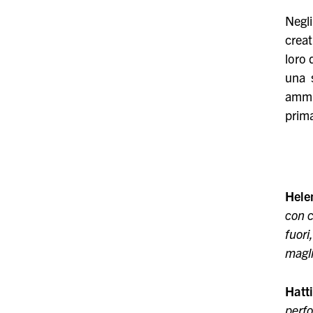
Negli
creat
loro 
una 
ammir
prima
Hele
con c
fuor
magl
Hatt
perfo