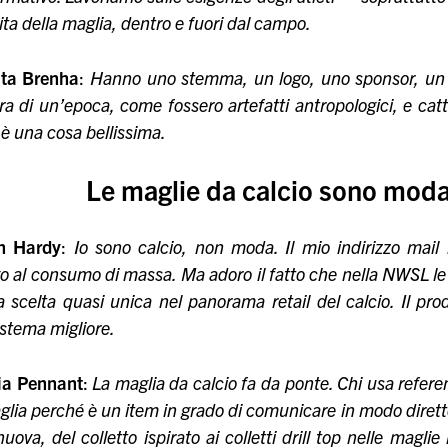
vita della maglia, dentro e fuori dal campo.
ta Brenha
:
Hanno uno stemma, un logo, uno sponsor, un
ra di un’epoca, come fossero artefatti antropologici, e ca
i è una cosa bellissima.
Le maglie da calcio sono mod
n Hardy
:
Io sono calcio, non moda. Il mio indirizzo mail
go al consumo di massa. Ma adoro il fatto che nella NWSL l
 scelta quasi unica nel panorama retail del calcio. Il pro
stema migliore.
cia Pennant
:
La maglia da calcio fa da ponte. Chi usa refere
glia perché è un item in grado di comunicare in modo diretto
uova, del colletto ispirato ai colletti drill top nelle magl