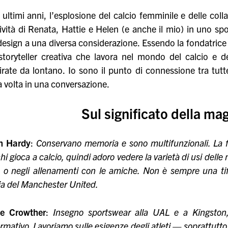
 ultimi anni, l’esplosione del calcio femminile e delle coll
ività di Renata, Hattie e Helen (e anche il mio) in uno s
design a una diversa considerazione. Essendo la fondatrice 
storyteller creativa che lavora nel mondo del calcio e 
ate da lontano. Io sono il punto di connessione tra tutte
 volta in una conversazione.
Sul significato della mag
n Hardy
:
Conservano memoria e sono multifunzionali. La f
hi gioca a calcio, quindi adoro vedere la varietà di usi delle 
i, o negli allenamenti con le amiche. Non è sempre una t
ia del Manchester United.
ie Crowther
:
Insegno sportswear alla UAL e a Kingston,
rmativo. Lavoriamo sulle esigenze degli atleti — soprattutt