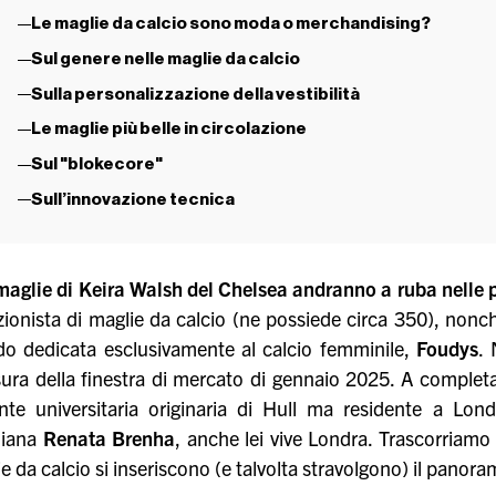
Le maglie da calcio sono moda o merchandising?
Sul genere nelle maglie da calcio
Sulla personalizzazione della vestibilità
Le maglie più belle in circolazione
Sul "blokecore"
Sull’innovazione tecnica
maglie di Keira Walsh del Chelsea andranno a ruba nelle 
zionista di maglie da calcio (ne possiede circa 350), nonch
o dedicata esclusivamente al calcio femminile,
Foudys
.
ura della finestra di mercato di gennaio 2025. A completa
nte universitaria originaria di Hull ma residente a Lon
liana
Renata Brenha
, anche lei vive Londra. Trascorriamo
e da calcio si inseriscono (e talvolta stravolgono) il panora