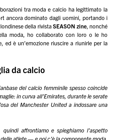
aborazioni tra moda e calcio ha legittimato la
port ancora dominato dagli uomini, portando i
londinese della rivista
SEASON zine
, nonché
della moda, ho collaborato con loro o le ho
, ed è un’emozione riuscire a riunirle per la
lia da calcio
anbase del calcio femminile spesso coincide
maglie: in curva all’Emirates, durante le serate
ifosa del Manchester United a indossare una
 quindi affrontiamo e spieghiamo l’aspetto
o delle atlete — e poi c’è la componente moda.