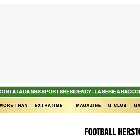
 DA NSS SPORTS
RESIDENCY - LA SERIE A RACCONTATA D
MORE THAN
EXTRATIME
MAGAZINE
G-CLUB
GA
FOOTBALL HERST