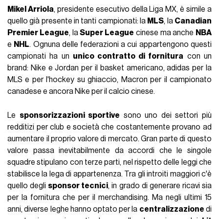
Mikel Arriola
, presidente esecutivo della Liga MX, è simile a
quello già presente in tanti campionati: la
MLS
, la
Canadian
Premier League
, la
Super League
cinese ma anche
NBA
e
NHL
. Ognuna delle federazioni a cui appartengono questi
campionati ha un
unico contratto di fornitura
con un
brand: Nike e Jordan per il basket americano, adidas per la
MLS e per l'hockey su ghiaccio, Macron per il campionato
canadese e ancora Nike per il calcio cinese.
Le
sponsorizzazioni sportive
sono uno dei settori più
redditizi per club e società che costantemente provano ad
aumentare il proprio valore di mercato. Gran parte di questo
valore passa inevitabilmente da accordi che le singole
squadre stipulano con terze parti, nel rispetto delle leggi che
stabilisce la lega di appartenenza. Tra gli introiti maggiori c'è
quello degli
sponsor tecnici
, in grado di generare ricavi sia
per la fornitura che per il merchandising. Ma negli ultimi 15
anni, diverse leghe hanno optato per la
centralizzazione
di