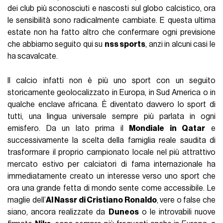
dei club più sconosciuti e nascosti sul globo calcistico, ora
le sensibilità sono radicalmente cambiate. E questa ultima
estate non ha fatto altro che confermare ogni previsione
che abbiamo seguito qui su
nss sports
, anzi in alcuni casi le
ha scavalcate.
Il calcio infatti non è più uno sport con un seguito
storicamente geolocalizzato in Europa, in Sud America o in
qualche enclave africana. È diventato davvero lo sport di
tutti, una lingua universale sempre più parlata in ogni
emisfero. Da un lato prima il
Mondiale in Qatar
e
successivamente la scelta della famiglia reale saudita di
trasformare il proprio campionato locale nel più attrattivo
mercato estivo per calciatori di fama internazionale ha
immediatamente creato un interesse verso uno sport che
ora una grande fetta di mondo sente come accessibile. Le
maglie dell’
Al Nassr di Cristiano Ronaldo
, vere o false che
siano, ancora realizzate da
Duneos
o le introvabili nuove