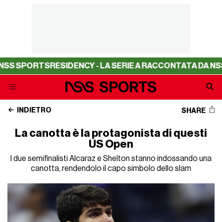
SIDENCY - LA SERIE A RACCONTATA DA NSS SPORTS
RESI
INDIETRO
SHARE
La canotta è la protagonista di questi
US Open
I due semifinalisti Alcaraz e Shelton stanno indossando una
canotta, rendendolo il capo simbolo dello slam