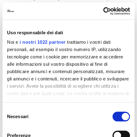
acquisti di maggior prestigio, non garantendo le prestazioni
di Beckham e dimostrando la direzione
commerciale
che si
stava impossessando del club. Sono stati evidenti tentativi
da parte della dirigenza dei Galaxy di rendere la squadra più
Uso responsabile dei dati
appetibile
dal punto di vista
marketing
, basti pensare
Noi e
i nostri 1022 partner
trattiamo i vostri dati
a
Giovani dos Santos
, utilizzato per attirare i tifosi ispanici
personali, ad esempio il vostro numero IP, utilizzando
grazie alla sua popolarità in
Messico
. La franchigia si era
tecnologie come i cookie per memorizzare e accedere
quindi fissata con l'acquisto di
stelle internazionali
, con il
alle informazioni sul vostro dispositivo al fine di
fine
capitalizzare
sulla loro immagine e diventare sempre
pubblicare annunci e contenuti personalizzati, misurare
più
importante
come brand.
gli annunci e i contenuti, ricercare il pubblico e sviluppare
i servizi. Avete la possibilità di scegliere chi utilizza i
vostri dati e per quali scopi. Le vostre scelte in materia di
privacy sono applicabili solo su questa proprietà digitale
in cui avete effettuato le vostre scelte. È possibile
Selezione
modificare o revocare il proprio consenso in qualsiasi
Necessari
del
momento dalla Dichiarazione sui cookie o facendo clic
consenso
sull'icona di attivazione della privacy.
Preferenze