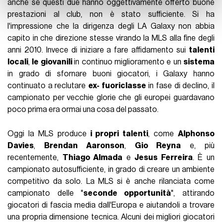
anche se questi due hanno oggettivamente offerto buone
con altre informazioni che ha fornito loro o che hanno
prestazioni al club, non è stato sufficiente. Si ha
raccolto dal suo utilizzo dei loro servizi.
l'impressione che la dirigenza degli LA Galaxy non abbia
capito in che direzione stesse virando la MLS alla fine degli
anni 2010. Invece di iniziare a fare affidamento sui
talenti
locali
,
le giovanili
in continuo miglioramento e un
sistema
in grado di sfornare buoni giocatori, i Galaxy hanno
continuato a reclutare
ex- fuoriclasse
in fase di declino, il
campionato per vecchie glorie che gli europei guardavano
poco prima era ormai una cosa del passato.
Oggi la MLS produce
i propri talenti
, come
Alphonso
Davies
,
Brendan Aaronson
,
Gio Reyna
e, più
recentemente,
Thiago Almada
e
Jesus Ferreira
. È un
campionato autosufficiente, in grado di creare un ambiente
competitivo da solo. La MLS si è anche rilanciata come
campionato delle "
seconde opportunità
", attirando
giocatori di fascia media dall'Europa e aiutandoli a trovare
una propria dimensione tecnica. Alcuni dei migliori giocatori