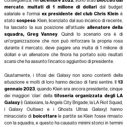
conseguenza, nel
dicembre 2022
, sono stati
bloccati dal
mercato
,
multati di 1 milione di dollari
dal budget
salariale e l'ormai
ex presidente del club Chris Klein
è
stato
sospeso
. Klein, licenziato dal suo incarico di recente,
ha lasciato la sua posizione all'attuale
allenatore della
squadra, Greg Vanney
. Quindi lo scenario ora è di
un'organizzazione che non può rinforzare la propria rosa
durante il mercato, deve pagare una multa di 1 milione di
dollari e un allenatore che finora ha portato solo risultati
scarsi che ha assunto l’incarico aggiuntivo di presidente.
Giustamente, i tifosi dei Galaxy non sono contenti della
situazione e molti di loro hanno deciso di farsi sentire. Il
13
gennaio 2023
, quando Klein era ancora presidente, cinque
dei maggiori ‘clan’ della
tifoseria organizzata
degli LA
Galaxy
(i Galaxians, la Angels City Brigade, la LA Riot Squad,
i Galaxy Outlawz e i Ghosts Ultras Galaxy) hanno
minacciato di
boicottare
le partite se Klein fosse rimasto
con la squadra, e questo ha causato minimi storici in termini