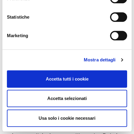
Con il tuo consenso, vorremmo anche:
raccogliere informazioni sulla tua posizione
Statistiche
geografica, con un'approssimazione di qualche
metro,
Marketing
Identificare il tuo dispositivo, scansionandolo
attivamente alla ricerca di caratteristiche specifiche
(impronte digitali).
Mostra dettagli
Approfondisci come vengono elaborati i tuoi dati personali
e imposta le tue preferenze nella
sezione dettagli
. Puoi
modificare o ritirare il tuo consenso in qualsiasi momento
Accetta tutti i cookie
dalla Dichiarazione sui cookie.
Utilizziamo i cookie per personalizzare contenuti ed
Accetta selezionati
annunci, per fornire funzionalità dei social media e per
analizzare il nostro traffico. Condividiamo inoltre
informazioni sul modo in cui utilizza il nostro sito con i
Usa solo i cookie necessari
I Galaxy hanno poi ingaggiato altre leggende in età avanzata
nostri partner che si occupano di analisi dei dati web,
come
Zlatan Ibrahimović
e
Chicharito Hernández
, e
pubblicità e social media, i quali potrebbero combinarle