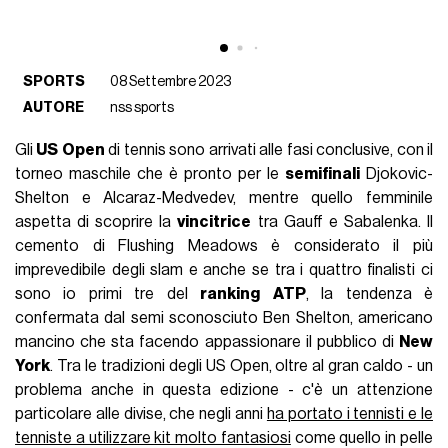
SPORTS
08 Settembre 2023
AUTORE
nss sports
Gli
US
Open
di tennis sono arrivati alle fasi conclusive, con il
torneo maschile che è pronto per le
semifinali
Djokovic-
Shelton e Alcaraz-Medvedev, mentre quello femminile
aspetta di scoprire la
vincitrice
tra Gauff e Sabalenka. Il
cemento di Flushing Meadows è considerato il più
imprevedibile degli slam e anche se tra i quattro finalisti ci
sono io primi tre del
ranking
ATP
, la tendenza è
confermata dal semi sconosciuto Ben Shelton, americano
mancino che sta facendo appassionare il pubblico di
New
York
. Tra le tradizioni degli US Open, oltre al gran caldo - un
problema anche in questa edizione - c'è un attenzione
particolare alle divise, che negli anni
ha portato i tennisti e le
tenniste a utilizzare kit molto fantasiosi
come quello in pelle