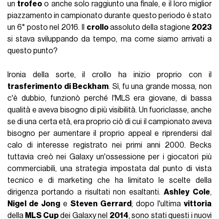
un
trofeo
o anche solo raggiunto una finale, e il loro miglior
piazzamento in campionato durante questo periodo è stato
un 6° posto nel 2016. Il
crollo
assoluto della stagione
2023
si stava sviluppando da tempo, ma come siamo arrivati a
questo punto?
Ironia della sorte, il crollo ha inizio proprio con il
trasferimento di Beckham
. Sì, fu una grande mossa, non
c'è dubbio, funzionò perché l'MLS era giovane, di bassa
qualità e aveva bisogno di più visibilità. Un fuoriclasse, anche
se di una certa età, era proprio ciò di cui il campionato aveva
bisogno per aumentare il proprio appeal e riprendersi dal
calo di interesse registrato nei primi anni 2000. Becks
tuttavia creò nei Galaxy un'ossessione per i giocatori più
commerciabili, una strategia impostata dal punto di vista
tecnico e di marketing che ha limitato le scelte della
dirigenza portando a risultati non esaltanti.
Ashley Cole
,
Nigel de Jong
e
Steven Gerrard
; dopo l'ultima
vittoria
della
MLS Cup
dei Galaxy nel
2014
, sono stati questi i nuovi