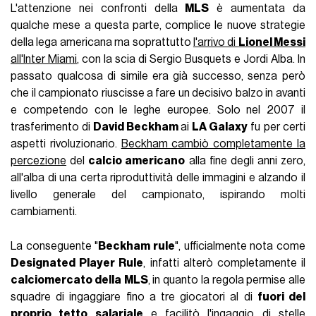
L'attenzione nei confronti della
MLS
è aumentata da
qualche mese a questa parte, complice le nuove strategie
della lega americana ma soprattutto
l'arrivo di
Lionel Messi
all'Inter Miami
, con la scia di Sergio Busquets e Jordi Alba. In
passato qualcosa di simile era già successo, senza però
che il campionato riuscisse a fare un decisivo balzo in avanti
e competendo con le leghe europee. Solo nel 2007 il
trasferimento di
David Beckham
ai
LA Galaxy
fu per certi
aspetti rivoluzionario.
Beckham cambiò completamente la
percezione
del
calcio americano
alla fine degli anni zero,
all'alba di una certa riproduttività delle immagini e alzando il
livello generale del campionato, ispirando molti
cambiamenti.
La conseguente "
Beckham rule
", ufficialmente nota come
Designated Player Rule
, infatti alterò completamente il
calciomercato della
MLS
, in quanto la regola permise alle
squadre di ingaggiare fino a tre giocatori al di
fuori del
proprio tetto salariale
e facilitò l'ingaggio di stelle