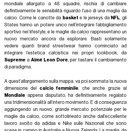
mondiale allargato a 48 squadre, rischia di cambiare
definitivamente le sensibilità riguardo l’uso di una maglia da
calcio. Come le canotte da
basket
e le jerseys da
NFL
, gli
States hanno un potere unico nell’integrare l’abbigliamento
sportivo nel lifestyle, e le maglie da calcio rappresentano un
nuovo mercato ancora da esplorare. Basti solamente
vedere quanti brand streetwear hanno cominciato ad
integrare l’estetica calcistica nei propri lookbook, da
Supreme
a
Aimé Leon Dore
, per tastare il cambiamento
di paradigma.
A quest’allargamento sulla mappa, va poi sommata la nuova
dimensione del
calcio femminile
, che anche grazie al
Mondiale
appena disputato, ha definitivamente regalato
una tridimensionalità all’intero movimento. E di conseguenza
aggiungendo un nuovo, grande mercato potenziale per le
maglie da calcio, come sottolineato anche dall’eccellente
lavoro svolto da adidas e Nike sulle Nazionali che sono
scese in campo in Australia e Nuova Zelanda. La maglia, da