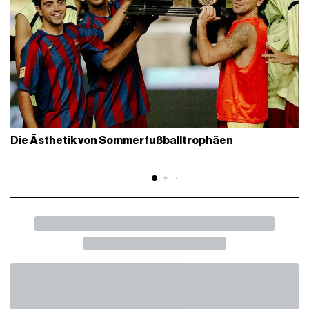
Die Ästhetik von Sommerfußballtrophäen
BACK
SHARE
Galex hat seine Rückkehr offiziell
angekündigt
Wird eine weitere selbstproduzierte Marke der Serie A
beitreten?