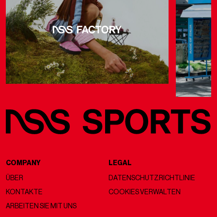
wenn wir uns die Fälle von Lecce und Napoli mit M908
bzw. EA7 ansehen.
Die Etymologie von
Galex
sagt viel über die Kreativität von
Lucianos Sohn aus. Wenn man den Namen in zwei Teile
zerlegt, steht das G für Gaucci, während Alex einfach die
Verkleinerungsform von Alessandro ist. Auf der einen Seite
erleben wir die Geburt einer der ersten Formen der
hausgemachten technischen Produktion, auf der anderen
Seite Transfermarktputsche wie Hidetoshi Nakata und Milan
Rapaić: zwei völlig Unbekannte in ihrer ersten italienischen
Erfahrung, die sich später als große Entdeckungen erweisen
sollten. Auf der Bank wechseln sich Trainer wie Novellino und
Galeone ab, was der Ära von Serse Cosmi vorausgeht. Auf
dem Spielfeld tauchen unterdessen junge Talente wie
Materazzi, Gattuso, Grosso, Ravanelli, Massimiliano Allegri,
Zé Maria, Di Livio, Giovanni Tedesco und Miccoli auf,
weshalb Perugia nach wie vor der Club ist, der am engsten
mit der Marke verbunden ist. Aber das vielleicht