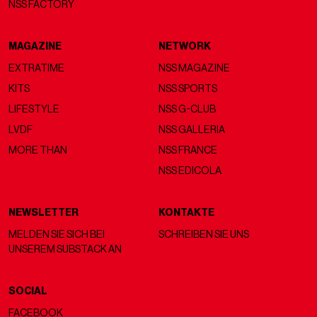
einzigartigste Designstück, das jemals von Galex produziert
wurde, ist das Auswärtstrikot 1997/98: ein absolutes
Kunstwerk, besonders in der Langarmversion — ein Trikot,
das für jede Sportart gemacht aussieht, außer Fußball,
vielleicht näher am Hockey.
Aber in Italien reist Galex unweigerlich auch durch
Catania
,
besonders im ersten Jahr des Sponsorings, als der Club in
der Serie C spielte und die Marke ein unglaubliches Trio aus
Heim-, Auswärts- und Dritttrikots
produzierte, in denen
das Logo auf allen Ärmeln wiederholt wird, etwas im Stil der
Kappa-Band
. Eine Partnerschaft, die bis 2004/05
andauerte und auch sehr interessante Details aufwies, wie
die der Saison 2001/02, in der das Shirt über elastische
Bündchen und Taille verfügte. Heute hat Galex endlich seine
sozialen Profile überarbeitet und seine Rückkehr erklärt: Wir
können nur großartige Dinge erwarten.