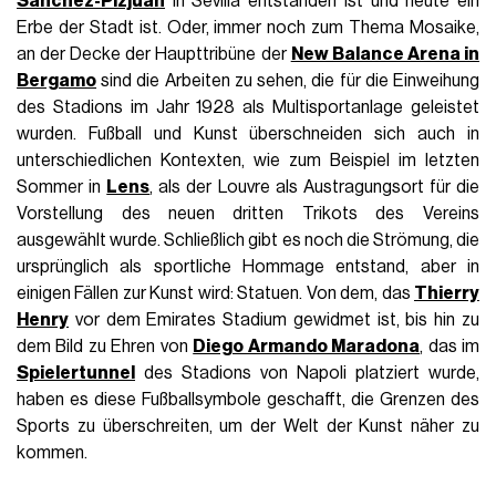
Sánchez-Pizjuán
in Sevilla entstanden ist und heute ein
Erbe der Stadt ist. Oder, immer noch zum Thema Mosaike,
an der Decke der Haupttribüne der
New Balance Arena in
Bergamo
sind die Arbeiten zu sehen, die für die Einweihung
des Stadions im Jahr 1928 als Multisportanlage geleistet
wurden. Fußball und Kunst überschneiden sich auch in
unterschiedlichen Kontexten, wie zum Beispiel im letzten
Sommer in
Lens
, als der Louvre als Austragungsort für die
Vorstellung des neuen dritten Trikots des Vereins
ausgewählt wurde. Schließlich gibt es noch die Strömung, die
ursprünglich als sportliche Hommage entstand, aber in
einigen Fällen zur Kunst wird: Statuen. Von dem, das
Thierry
Henry
vor dem Emirates Stadium gewidmet ist, bis hin zu
dem Bild zu Ehren von
Diego Armando Maradona
, das im
Spielertunnel
des Stadions von Napoli platziert wurde,
haben es diese Fußballsymbole geschafft, die Grenzen des
Sports zu überschreiten, um der Welt der Kunst näher zu
kommen.