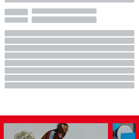
SPORTS
28 Novembre 2025
AUTOR
nss sports
1995 legte der ikonische und umstrittene
Luciano Gaucci
den Grundstein, um seinen
Perugia Calcio
ins Paradies zu
bringen. Zur Geschäftsleitung des Clubs gehörte auch sein
ältester Sohn Alessandro, der zu dieser Zeit die Position des
Vorstandsvorsitzenden innehatte.
Neben den Zielen von
Marco Negri gründete Gaucci junior
Galex S.r.l.
, das
bis 2005 Perugias technischer Sponsor wurde: Zehn
Jahre lang unglaubliche und ikonische Trikots, die von
Kultspielern getragen wurden, aber vor allem eines
der allerersten italienischen Beispiele für selbst
hergestellte Trikots — ein sehr aktuelles Thema,