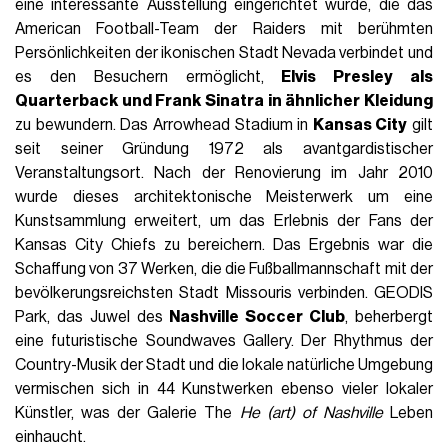
eine interessante Ausstellung eingerichtet wurde, die das
American Football-Team der Raiders mit berühmten
Persönlichkeiten der ikonischen Stadt Nevada verbindet und
es den Besuchern ermöglicht,
Elvis Presley als
Quarterback und Frank Sinatra in ähnlicher Kleidung
zu bewundern. Das Arrowhead Stadium in
Kansas City
gilt
seit seiner Gründung 1972 als avantgardistischer
Veranstaltungsort. Nach der Renovierung im Jahr 2010
wurde dieses architektonische Meisterwerk um eine
Kunstsammlung erweitert, um das Erlebnis der Fans der
Kansas City Chiefs zu bereichern. Das Ergebnis war die
Schaffung von 37 Werken, die die Fußballmannschaft mit der
bevölkerungsreichsten Stadt Missouris verbinden. GEODIS
Park, das Juwel des
Nashville Soccer Club
, beherbergt
eine futuristische Soundwaves Gallery. Der Rhythmus der
Country-Musik der Stadt und die lokale natürliche Umgebung
vermischen sich in 44 Kunstwerken ebenso vieler lokaler
Künstler, was der Galerie The
He (art) of Nashville
Leben
einhaucht.