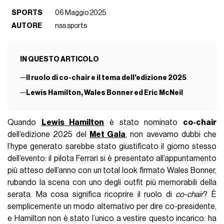
SPORTS
06 Maggio 2025
AUTORE
nss sports
IN QUESTO ARTICOLO
Il ruolo di co-chair e il tema dell'edizione 2025
Lewis Hamilton, Wales Bonner ed Eric McNeil
Quando
Lewis Hamilton
è stato nominato
co-chair
dell’edizione 2025 del
Met Gala
, non avevamo dubbi che
l’hype generato sarebbe stato giustificato il giorno stesso
dell’evento: il pilota Ferrari si è presentato all’appuntamento
più atteso dell’anno con un total look firmato Wales Bonner,
rubando la scena con uno degli outfit più memorabili della
serata. Ma cosa significa ricoprire il ruolo di
co-chair
? È
semplicemente un modo alternativo per dire co-presidente,
e Hamilton non è stato l’unico a vestire questo incarico: ha