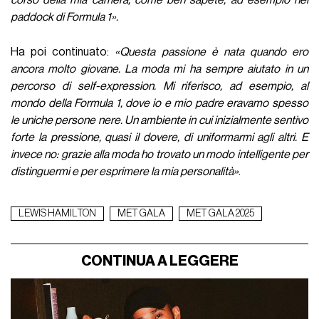
corso della mia carriera, come ben sapete, ad esempio nei
paddock di Formula 1».
Ha poi continuato:
«Questa passione è nata quando ero
ancora molto giovane. La moda mi ha sempre aiutato in un
percorso di self-expression. Mi riferisco, ad esempio, al
mondo della Formula 1, dove io e mio padre eravamo spesso
le uniche persone nere. Un ambiente in cui inizialmente sentivo
forte la pressione, quasi il dovere, di uniformarmi agli altri. E
invece no: grazie alla moda ho trovato un modo intelligente per
distinguermi e per esprimere la mia personalità»
.
LEWIS HAMILTON
MET GALA
MET GALA 2025
CONTINUA A LEGGERE