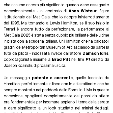
che assume ancora più significato quando viene assegnato
occasionalmente - al contrario di
Anna Wintour
, figura
istituzionale del Met Gala, che lo ricopre ininterrottamente
dal 1995. Ma tornando a Lewis Hamilton: se il suo inizio in
Ferrari è ancora tutto da perfezionare, la performance al
Met Gala 2025 è stata senza dubbio più brillante delle ultime
in pista con la scuderia italiana. Un Hamilton che ha calcato i
gradini del Metropolitan Museum of Art lasciando da parte la
tuta da pilota - indossata invece dall’attore
Damson Idris
,
coprotagonista insieme a
Brad Pitt
nel film
F1
diretto da
Joseph Kosinski, di prossima uscita.
Un messaggio
potente e coerente
, quello lanciato da
Hamilton: perfettamente in linea con lo stile raffinato che ha
sempre mostrato nei paddock della Formula 1. Ma in questa
occasione, spogliarsi completamente dei panni da atleta
era fondamentale per incarnare appieno il tema della serata
e dare significato a un look studiato nei minimi dettagli.