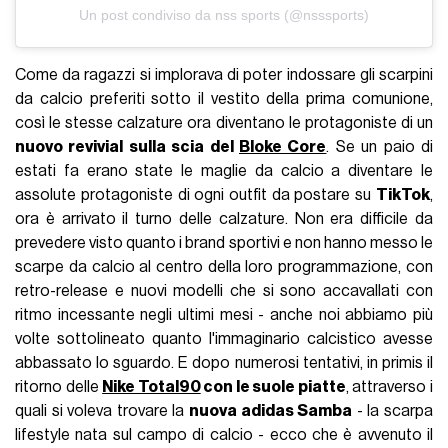
Un post condiviso da nss sports (@nsssports)
Come da ragazzi si implorava di poter indossare gli scarpini
da calcio preferiti sotto il vestito della prima comunione,
così le stesse calzature ora diventano le protagoniste di un
nuovo revivial sulla scia del
Bloke Core
. Se un paio di
estati fa erano state le maglie da calcio a diventare le
assolute protagoniste di ogni outfit da postare su
TikTok
,
ora è arrivato il turno delle calzature. Non era difficile da
prevedere visto quanto i brand sportivi e non hanno messo le
scarpe da calcio al centro della loro programmazione, con
retro-release e nuovi modelli che si sono accavallati con
ritmo incessante negli ultimi mesi - anche noi abbiamo più
volte sottolineato quanto l'immaginario calcistico avesse
abbassato lo sguardo. E dopo numerosi tentativi, in primis il
ritorno delle
Nike Total90
con le suole piatte
, attraverso i
quali si voleva trovare la
nuova adidas Samba
- la scarpa
lifestyle nata sul campo di calcio - ecco che è avvenuto il