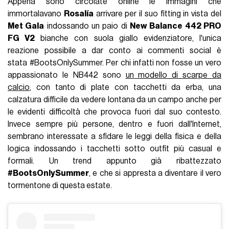
Appena sono circolate online le immagini che
immortalavano
Rosalía
arrivare per il suo fitting in vista del
Met Gala
indossando un paio di
New Balance 442 PRO
FG V2
bianche con suola giallo evidenziatore, l'unica
reazione possibile a dar conto ai commenti social è
stata #BootsOnlySummer. Per chi infatti non fosse un vero
appassionato le NB442 sono
un modello di scarpe da
calcio
, con tanto di plate con tacchetti da erba, una
calzatura difficile da vedere lontana da un campo anche per
le evidenti difficoltà che provoca fuori dal suo contesto.
Invece sempre più persone, dentro e fuori dall'Internet,
sembrano interessate a sfidare le leggi della fisica e della
logica indossando i tacchetti sotto outfit più casual e
formali. Un trend appunto già ribattezzato
#BootsOnlySummer
, e che si appresta a diventare il vero
tormentone di questa estate.