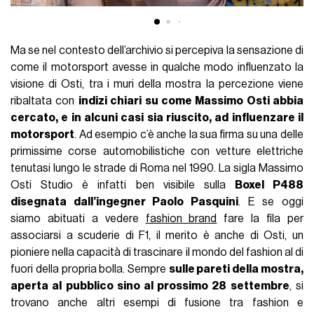
Ma se nel contesto dell’archivio si percepiva la sensazione di
come il motorsport avesse in qualche modo influenzato la
visione di Osti, tra i muri della mostra la percezione viene
ribaltata con
indizi chiari su come Massimo Osti abbia
cercato, e in alcuni casi sia riuscito, ad influenzare il
motorsport
. Ad esempio c’è anche la sua firma su una delle
primissime corse automobilistiche con vetture elettriche
tenutasi lungo le strade di Roma nel 1990. La sigla Massimo
Osti Studio è infatti ben visibile sulla
Boxel P488
disegnata dall’ingegner Paolo Pasquini
. E se oggi
siamo abituati a vedere
fashion brand
fare la fila per
associarsi a scuderie di F1, il merito è anche di Osti, un
pioniere nella capacità di trascinare il mondo del fashion al di
fuori della propria bolla. Sempre
sulle pareti della mostra,
aperta al pubblico sino al prossimo 28 settembre
, si
trovano anche altri esempi di fusione tra fashion e