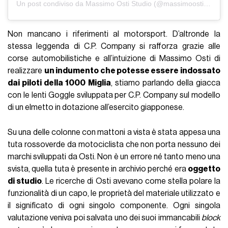
Un post condiviso da Massimo Osti Studio (@massimoostistudio)
Non mancano i riferimenti al motorsport. D’altronde la
stessa leggenda di C.P. Company si rafforza grazie alle
corse automobilistiche e all’intuizione di Massimo Osti di
realizzare
un indumento che potesse essere indossato
dai piloti della 1000 Miglia
, stiamo parlando della giacca
con le lenti Goggle sviluppata per C.P. Company sul modello
di un elmetto in dotazione all’esercito giapponese.
Su una delle colonne con mattoni a vista è stata appesa una
tuta rossoverde da motociclista che non porta nessuno dei
marchi sviluppati da Osti. Non è un errore né tanto meno una
svista, quella tuta è presente in archivio perché era
oggetto
di studio
. Le ricerche di Osti avevano come stella polare la
funzionalità di un capo, le proprietà del materiale utilizzato e
il significato di ogni singolo componente. Ogni singola
valutazione veniva poi salvata uno dei suoi immancabili
block