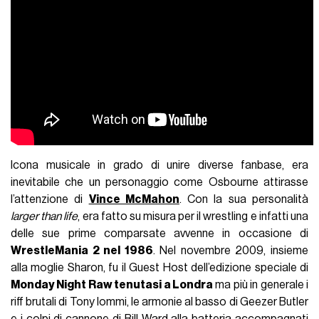
Icona musicale in grado di unire diverse fanbase, era
inevitabile che un personaggio come Osbourne attirasse
l’attenzione di
Vince McMahon
. Con la sua personalità
larger than life
, era fatto su misura per il wrestling e infatti una
delle sue prime comparsate avvenne in occasione di
WrestleMania 2 nel 1986
. Nel novembre 2009, insieme
alla moglie Sharon, fu il Guest Host dell’edizione speciale di
Monday Night Raw tenutasi a Londra
ma più in generale i
riff brutali di Tony Iommi, le armonie al basso di Geezer Butler
e i colpi di cannone di Bill Ward alla batteria accompagnati