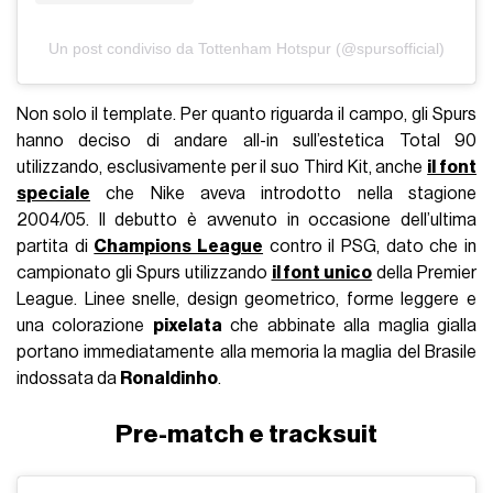
Un post condiviso da Tottenham Hotspur (@spursofficial)
Non solo il template. Per quanto riguarda il campo, gli Spurs
hanno deciso di andare all-in sull’estetica Total 90
utilizzando, esclusivamente per il suo Third Kit, anche
il font
speciale
che Nike aveva introdotto nella stagione
2004/05. Il debutto è avvenuto in occasione dell’ultima
partita di
Champions League
contro il PSG, dato che in
campionato gli Spurs utilizzando
il font unico
della Premier
League. Linee snelle, design geometrico, forme leggere e
una colorazione
pixelata
che abbinate alla maglia gialla
portano immediatamente alla memoria la maglia del Brasile
indossata da
Ronaldinho
.
Pre-match e tracksuit