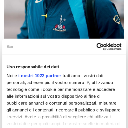
Uso responsabile dei dati
Noi e
i nostri 1022 partner
trattiamo i vostri dati
SPORTS
27 Novembre 2025
personali, ad esempio il vostro numero IP, utilizzando
AUTORE
Andrea Agostinelli
tecnologie come i cookie per memorizzare e accedere
alle informazioni sul vostro dispositivo al fine di
pubblicare annunci e contenuti personalizzati, misurare
IN QUESTO ARTICOLO
gli annunci e i contenuti, ricercare il pubblico e sviluppare
Il font Total 90
i servizi. Avete la possibilità di scegliere chi utilizza i
vostri dati e per quali scopi. Le vostre scelte in materia di
Pre-match e tracksuit