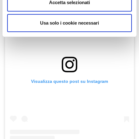
Utilizziamo i cookie per personalizzare contenuti ed
Accetta selezionati
annunci, per fornire funzionalità dei social media e per
analizzare il nostro traffico. Condividiamo inoltre
informazioni sul modo in cui utilizza il nostro sito con i
Usa solo i cookie necessari
nostri partner che si occupano di analisi dei dati web,
pubblicità e social media, i quali potrebbero combinarle
con altre informazioni che ha fornito loro o che hanno
raccolto dal suo utilizzo dei loro servizi.
Visualizza questo post su Instagram