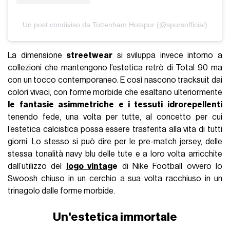
Un post condiviso da Tottenham Hotspur (@spursofficial)
La dimensione
streetwear
si sviluppa invece intorno a
collezioni che mantengono l’estetica retrò di Total 90 ma
con un tocco contemporaneo. E così nascono tracksuit dai
colori vivaci, con forme morbide che esaltano ulteriormente
le fantasie asimmetriche e i tessuti idrorepellenti
tenendo fede, una volta per tutte, al concetto per cui
l’estetica calcistica possa essere trasferita alla vita di tutti
giorni. Lo stesso si può dire per le pre-match jersey, delle
stessa tonalità navy blu delle tute e a loro volta arricchite
dall’utilizzo del
logo vintag
e
di Nike Football ovvero lo
Swoosh chiuso in un cerchio a sua volta racchiuso in un
trinagolo dalle forme morbide.
Un'estetica immortale