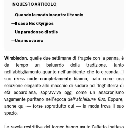
IN QUESTO ARTICOLO
Quando la moda incontra il tennis
Il caso Nick Kyrgios
Un paradosso di stile
Una nuova era
Wimbledon
, quelle due settimane di fragole con la panna, è
da tempo un baluardo della tradizione, tanto
nell’abbigliamento quanto nell'ambiente che lo circonda. Il
suo
dress code completamente bianco
, nato come una
soluzione elegante alle macchie di sudore nell’Inghilterra di
età edoardiana, sopravvive oggi come un anacronismo
vagamente puritano nell’epoca
dell’athleisure fluo
. Eppure,
anche qui — forse soprattutto qui — la moda trova il suo
spazio.
Le regole restrittive del torneo hanno avuto l’effetto inatteso