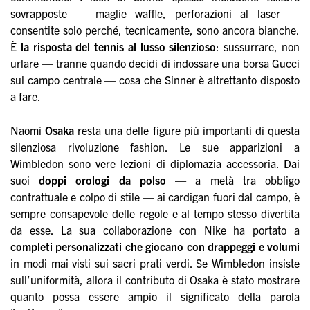
sovrapposte — maglie waffle, perforazioni al laser —
consentite solo perché, tecnicamente, sono ancora bianche.
È
la risposta del tennis al
lusso silenzioso
: sussurrare, non
urlare — tranne quando decidi di indossare una borsa
Gucci
sul campo centrale — cosa che Sinner è altrettanto disposto
a fare.
Naomi
Osaka
resta una delle figure più importanti di questa
silenziosa rivoluzione fashion. Le sue apparizioni a
Wimbledon sono vere lezioni di diplomazia accessoria. Dai
suoi
doppi orologi da polso
— a metà tra obbligo
contrattuale e colpo di stile — ai cardigan fuori dal campo, è
sempre consapevole delle regole e al tempo stesso divertita
da esse. La sua collaborazione con Nike ha portato a
completi personalizzati che giocano con drappeggi e volumi
in modi mai visti sui sacri prati verdi. Se Wimbledon insiste
sull’uniformità, allora il contributo di Osaka è stato mostrare
quanto possa essere ampio il significato della parola