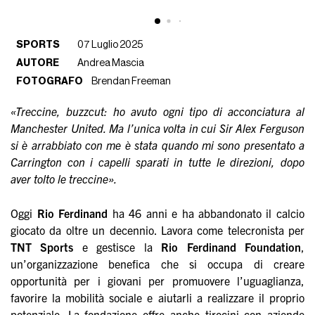
SPORTS
07 Luglio 2025
AUTORE
Andrea Mascia
FOTOGRAFO
Brendan Freeman
«Treccine, buzzcut: ho avuto ogni tipo di acconciatura al
Manchester United. Ma l’unica volta in cui Sir Alex Ferguson
si è arrabbiato con me è stata quando mi sono presentato a
Carrington con i capelli sparati in tutte le direzioni, dopo
aver tolto le treccine».
Oggi
Rio Ferdinand
ha 46 anni e ha abbandonato il calcio
giocato da oltre un decennio. Lavora come telecronista per
TNT Sports
e gestisce la
Rio Ferdinand Foundation
,
un’organizzazione benefica che si occupa di creare
opportunità per i giovani per promuovere l’uguaglianza,
favorire la mobilità sociale e aiutarli a realizzare il proprio
potenziale. La fondazione offre anche tirocini con aziende