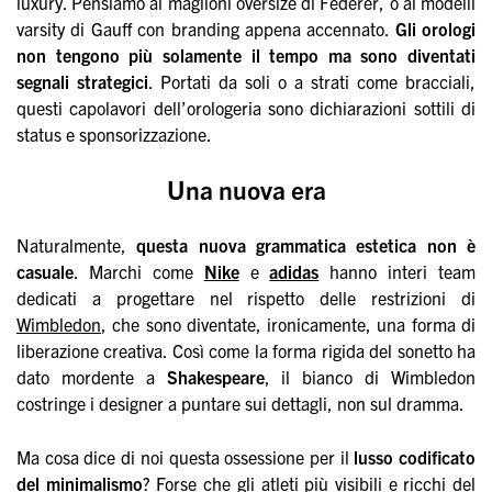
luxury. Pensiamo ai maglioni oversize di Federer, o ai modelli
varsity di Gauff con branding appena accennato.
Gli orologi
non tengono più solamente il tempo ma sono diventati
segnali strategici
. Portati da soli o a strati come bracciali,
questi capolavori dell’orologeria sono dichiarazioni sottili di
status e sponsorizzazione.
Una nuova era
Naturalmente,
questa nuova grammatica estetica non è
casuale
. Marchi come
Nike
e
adidas
hanno interi team
dedicati a progettare nel rispetto delle restrizioni di
Wimbledon
, che sono diventate, ironicamente, una forma di
liberazione creativa. Così come la forma rigida del sonetto ha
dato mordente a
Shakespeare
, il bianco di Wimbledon
costringe i designer a puntare sui dettagli, non sul dramma.
Ma cosa dice di noi questa ossessione per il
lusso codificato
del minimalismo
? Forse che gli atleti più visibili e ricchi del