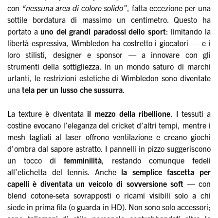
con
“nessuna area di colore solido”
, fatta eccezione per una
sottile bordatura di massimo un centimetro. Questo ha
portato a
uno dei grandi paradossi dello sport
: limitando la
libertà espressiva, Wimbledon ha costretto i giocatori — e i
loro stilisti, designer e sponsor — a innovare con gli
strumenti della sottigliezza. In un mondo saturo di marchi
urlanti, le restrizioni estetiche di Wimbledon sono diventate
una
tela per un lusso che sussurra
.
La texture è diventata
il mezzo della ribellione
. I tessuti a
costine evocano l’eleganza del cricket d’altri tempi, mentre i
mesh tagliati al laser offrono ventilazione e creano giochi
d’ombra dal sapore astratto. I pannelli in pizzo suggeriscono
un tocco di
femminilità
, restando comunque fedeli
all’etichetta del tennis. Anche
la semplice fascetta per
capelli è diventata un veicolo di sovversione soft
— con
blend cotone-seta sovrapposti o ricami visibili solo a chi
siede in prima fila (o guarda in HD). Non sono solo accessori;