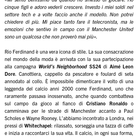
cinque figli e adoro vederli crescere. Investo i miei soldi nel
settore tech e a volte faccio anche il modello. Non potrei
chiedere di più. Mi piace tanto fare il telecronista, ma le
emozioni che sentivo in campo con il Manchester United
sono un qualcosa che non proverò mai più».
Rio Ferdinand è una vera icona di stile. La sua consacrazione
nel mondo della moda è arrivata con la sua partecipazione
alla campagna
World’s Neighborhood
SS24
di
Aimé Leon
Dore
. Canottiera, cappello da pescatore e foulard di seta
annodato al collo. È impossibile dimenticare il volto di una
leggenda del calcio anni 2000 come Ferdinand, uno che
raramente passava inosservato, anche quando combatteva
sul campo da gioco al fianco di
Cristiano Ronaldo
o
camminava per le strade di Manchester accanto a Paul
Scholes e Wayne Rooney. L’abbiamo incontrato a Londra, nei
pressi di
Whitechapel
: rilassato, sorseggia una tazza di caffè
e inizia a raccontarci la sua vita. Il calcio, in ogni sua forma,