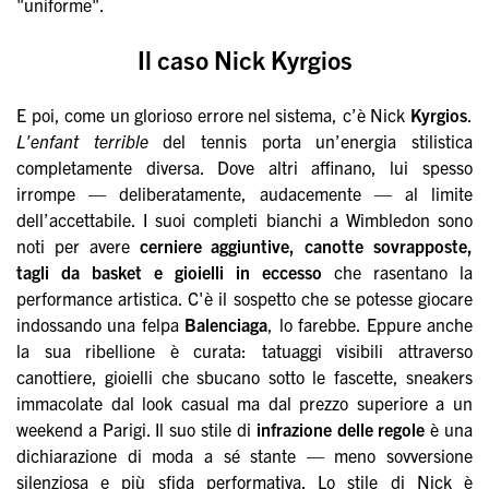
"uniforme".
Il caso Nick Kyrgios
E poi, come un glorioso errore nel sistema, c’è Nick
Kyrgios
.
L'enfant terrible
del tennis porta un’energia stilistica
completamente diversa. Dove altri affinano, lui spesso
irrompe — deliberatamente, audacemente — al limite
dell’accettabile. I suoi completi bianchi a Wimbledon sono
noti per avere
cerniere aggiuntive, canotte sovrapposte,
tagli da basket e gioielli in eccesso
che rasentano la
performance artistica. C'è il sospetto che se potesse giocare
indossando una felpa
Balenciaga
, lo farebbe. Eppure anche
la sua ribellione è curata: tatuaggi visibili attraverso
canottiere, gioielli che sbucano sotto le fascette, sneakers
immacolate dal look casual ma dal prezzo superiore a un
weekend a Parigi. Il suo stile di
infrazione delle regole
è una
dichiarazione di moda a sé stante — meno sovversione
silenziosa e più sfida performativa. Lo stile di Nick è