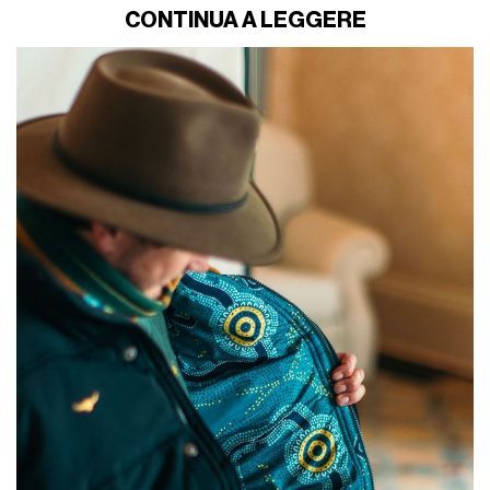
went hungry with me will eat at my table"
e l’ennesimo leone.
Una serie di opere pensate e realizzate con un guru dell’ink:
Rodrigo Gálvez
, condiviso con tanti altri sportivi oltre all’ex
difensore del Real Madrid, che in una recente intervista ha
raccontato le sue sedute notturne per completare l’opera
fuori dall’orario di allenamento.
Simbologia sudamericana
El más grande
, Lionel
Messi
, ha il più classico in assoluto: la
dedica alla mamma. A differenza di braccia e spalle, dove i
tatuaggi non si contano, nessun back-piece, ma
un singolo
disegno del volto della madre Celia sulla scapola
sinistra
, che risale al 2010, quando Leo aveva 18 anni. Arturo
Vidal
invece ha trasformato la sua schiena in
un simbolo di
appartenenza
, con un emblema andino come il condor ad
ali spiegate, una grande croce e i nomi dei figli Alonso ed
Elisabetta. E poi c’è
Ederson
, numero 1 del Manchester City,
che oltre al solito leone (a proposito: ci sono anche Rodrigo