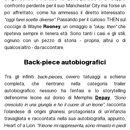
sviluppa lungo la sua schiena in cui compare anche la
sagoma di
Holger Danske, figura della mitologia
danese
che siede tra quattro tombe di altrettanti re danesi.
Il quadro è completato da tre teste vichinghe riprodotte
sulla parte inferiore della schiena.