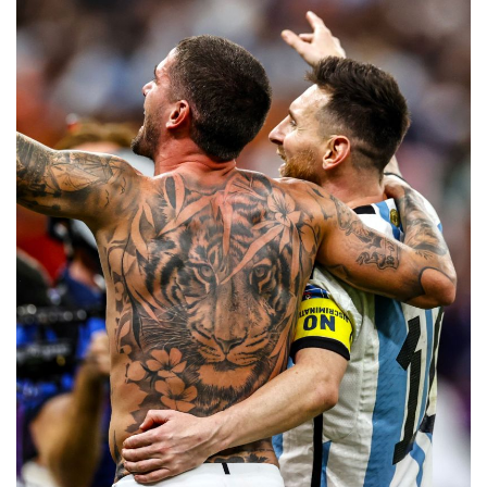
fianco: Ronaldo e lo stesso Neymar.
Con il tuo consenso, vorremmo anche:
raccogliere informazioni sulla tua posizione
Statistiche
geografica, con un'approssimazione di qualche
metro,
Marketing
Identificare il tuo dispositivo, scansionandolo
attivamente alla ricerca di caratteristiche specifiche
(impronte digitali).
Mostra dettagli
Approfondisci come vengono elaborati i tuoi dati personali
e imposta le tue preferenze nella
sezione dettagli
. Puoi
modificare o ritirare il tuo consenso in qualsiasi momento
Accetta tutti i cookie
dalla Dichiarazione sui cookie.
Utilizziamo i cookie per personalizzare contenuti ed
Accetta selezionati
annunci, per fornire funzionalità dei social media e per
analizzare il nostro traffico. Condividiamo inoltre
informazioni sul modo in cui utilizza il nostro sito con i
Usa solo i cookie necessari
nostri partner che si occupano di analisi dei dati web,
pubblicità e social media, i quali potrebbero combinarle