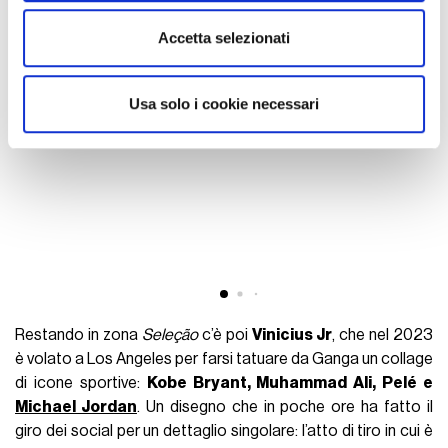
Last but not least, ci sono le schiene di Pasquale Mazzocchi
e Federico
Bernardeschi
. Quest’ultimo si è rivolto al
tatuatore Murran Billi, altra mano popolare nel mondo
calcistico, con cui ha lavorato al 13 in omaggio a Davide
Astori, e tutto intorno a
una serie di croci, arcangeli,
preghiere e altri simboli religiosi
, incastonati in un dedalo
di motivi rinascimentali. Una devozione ancora più ostentata
da
Mazzocchi
, che dalle spalle in giù è un mega-manifesto
della sofferenza biblica di Cristo:
"la fede è tutto"
, spiega
l’esterno del Napoli,
"se non credi in Dio non credi in nulla. Mi
hanno criticato in tanti per questo tatuaggio, ma io sono un
vero credente"
.
DEPAY
IBRAHIMOVIC
TATUAGGI
CONTINUA A LEGGERE