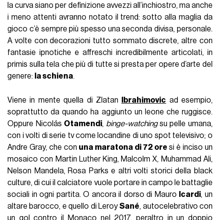
Mauro
Icardi
: la firma sulla sua schiena è Valentino Russo,
tatuatore di tantissimi calciatori visti in Serie A tra cui
Zaccagni, Insigne, Politano, Di Lorenzo e Mazzocchi, e pure
dell’ex ct della Nazionale Luciano
Spalletti
con lo Scudetto
2023 vinto a
Napoli
e marchiato sull'avambraccio. Nel caso
di Icardi, Russo è volato a Istanbul per una maratona che ha
completato il suo dorsale, in cui si stagliano
un arcangelo
Michele a spada sguainata e una serie di figure
mitologiche
, che sovrastano i ritratti delle figlie. In Italia
nessuno ha dimenticato il suo stile, uno dei più iconici ma
non certo un caso isolato.
Tatuaggi scandinavi
Daniel
Agger
è stato probabilmente il capostipite dei
calciatori tatuati e anche oggi, nonostante siano passati
diversi anni dal suo ritiro ufficiale, resta una figura di
riferimento. Merito anche di un villaggio vichingo che si