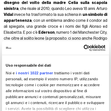
brasiliano Roberto
Firmino
insieme a stelle, versi biblici,
riferimenti familiari e la Champions League vinta col
Liverpool. Corrente in Serie A popolare fin dai tempi di Djibril
Cissé
. Il più articolato che viene in mente è quello XXL di
Radja
Nainggolan
, ex Roma e Inter, che sopra a due
monumentali ali ha inciso le date di nascita e morte della
mamma Lizy, scomparsa nel 2010.
"Le porto sempre con
me"
, ha spiegato il Ninja, che ha esultato dopo tanti gol
allargando le spalle come a far volare il tatuaggio. Anche
Francesco
Acerbi
, insieme alla vasta gamma di leoni sparsi
su tutto il corpo, presenta un paio di grosse ali sulle spalle,
notate da mezza Europa dopo
il gol del 3-3 in semifinale
di Champions League contro il Barcellona
, con annessa
esultanza senza maglia.