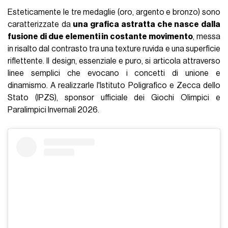
qualcos’altro - da raccontare.
Back-piece autobiografici
Tra gli infiniti
back-pieces,
ovvero tatuaggi a schiena
completa, che rientrano nella categoria trailer
autobiografico, nessuno ha l’enfasi e lo storytelling
dell’enorme leone sul dorso di Memphis
Depay
.
"Sono
cresciuto in una giungla e ho il cuore di un leone"
, racconta
l’olandese di origini ghanesi, protagonista di un’infanzia
travagliata e raccontata nella sua autobiografia, appunto,
Heart of a Lion.
"Il leone mi rappresenta, sono rimasto in piedi
quando era tutto difficile intorno a me"
. Il tatuaggio è stata
un’opera mastodontica, tanto per le dimensioni quanto per i
dettagli, e ha richiesto
24 ore di lavoro continuo
in uno
studio di Manchester.