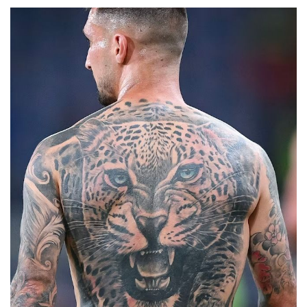
cercando di riportare il calcio in strada.
Nike
, Lack of
Guidance,
nss sports
: sono solo alcuni esempi di realtà
che hanno organizzato tornei sul cemento, dando vita a una
versione alternativa del calcio tradizionale. Una versione che
riesce più che mai a unire le persone attraverso il pallone, e
che più che mai porta il lifestyle all'interno dello sport.
Del resto, le partite che si giocano tra le strade delle città
più importanti del mondo non possono che centrare uno
degli obiettivi principali dei brand:
creare connessioni tra
sport, lifestyle e culture diverse
. Se così fosse, allora le
partitelle di street soccer rappresentano il mezzo perfetto
per far incontrare abbigliamento, accessori e stile dei
calciatori amatoriali con il calcio giocato, e viceversa. Basti
pensare al fatto che lo street soccer si pratica su superfici
in cemento, dove le sneaker low-top trovano spazio con
maggiore naturalezza: è proprio qui che si inserisce, forse, la
strategia di Nike nel lanciare le T90 con suola indoor, piatta
e priva di tacchetti. E ancora, lo street soccer è sinonimo di