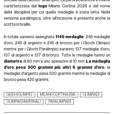
Un altro celebre leone, ma in versione più realistica, è quello
che nel 2018 ha occupato tutto lo spazio residuo sulla
schiena di
Ibrahimovic
. Un tatuaggio dinamico, che sembra
guardare l’osservatore e animarsi quando lo svedese
contrae i muscoli dorsali in palestra, come svelato
ovviamente dal diretto interessato sui social. Il disegno si
incastra e si arricchisce con una
carpa Koi
della tradizione
giapponese, il simbolo sacro buddhista dello
Yantra
delle
Cinque Divinità, il
Vitruviano
di Leonardo Da Vinci e tanto
altro, su un corpo che in un modo o nell’altro ha sempre
preteso di parlare al pubblico.
Lo stesso si può dire di
Sergio Ramos
, un’enciclopedia
mistica. Sul dorso dello spagnolo convivono un
acchiappasogni con le sue iniziali, la scritta
"only those who