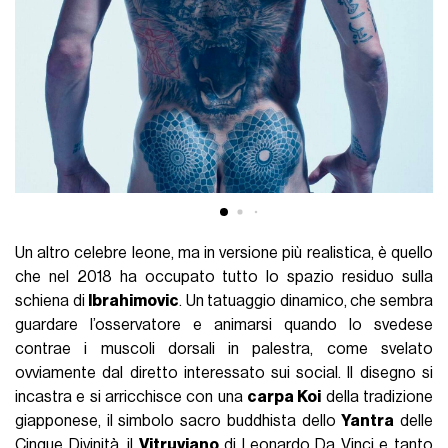
Valentino Russo, è quello di Enzo Brandi, attivo tra gli altri
sulla pelle di De Rossi, Dimarco, Callejon,
Calafiori
,
Candreva e in passato anche di Josè Mourinho. Un altro
universo in cui non mancano i grandi predatori della savana: il
ghepardo in stile iper-realistico di Matteo
Politano
,
presentato dall’esterno offensivo del Napoli come un
emblema di fame e corsa; e la famiglia - leone, leonessa e
due cuccioli con il mare sullo sfondo - di Lorenzo
Insigne
. I
leoni sono rintracciabili anche sulle schiene di Lautaro
Martinez
e Gianluca
Scamacca
così come anche Xavi
Simons
ne ha inserito uno in quello che assomiglia ad un
ritratto di famiglia.