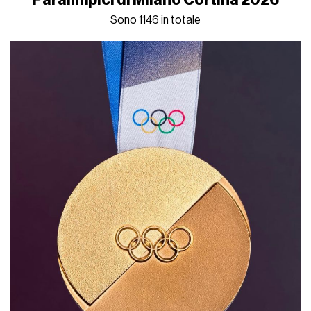
Back-piece autobiografici
Simbologia sudamericana
Tatuaggi scandinavi
Leoni, ali e iconografia sacra
Quando un calciatore si toglie la maglia dopo un gol, o la
scambia con un avversario a fine partita,
vedere più
tatuaggi che pelle libera
non è una stranezza ormai da
tempo. Non si tratta di un’esclusiva calcistica o sportiva
ovviamente, e va da sé che gli
habituè
del torso nudo sotto
la curva siano per definizione avvezzi all’inchiostro, ma anche
i meno attenti avranno notato il trend: sotto alla maglia da
gioco c’è sempre più spesso una seconda divisa, personale.
A volte con decorazioni tutto sommato discrete, altre con
fantasie ipnotiche e affreschi incredibilmente articolati, in
primis sulla tela che più di tutte si presta per opere d’arte del
genere:
la schiena
.