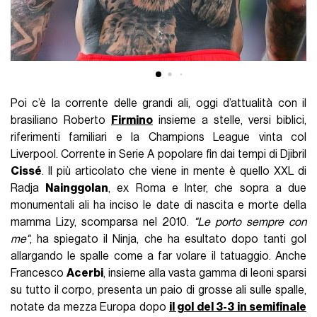
gioia, di calcio spensierato e in alcun modo limitato dalle
regole.
Il desiderio di riportare il calcio in strada è vivo e cresce di
pari passo con uno degli eventi sportivi più importanti di
sempre, in cui il fermento dell’attesa e la portata globale
faranno scendere tantissime persone per strada, complici le
meravigliose location e, soprattutto,
la voglia di lasciarsi
alle spalle la controversa pagina di Qatar 2022
.
Scopriamo tutti i più recenti tornei di street soccer che si
sono giocati in giro per il mondo.
nss sports: Les Vêtements de Football
- The Golden Age of Football Jerseys