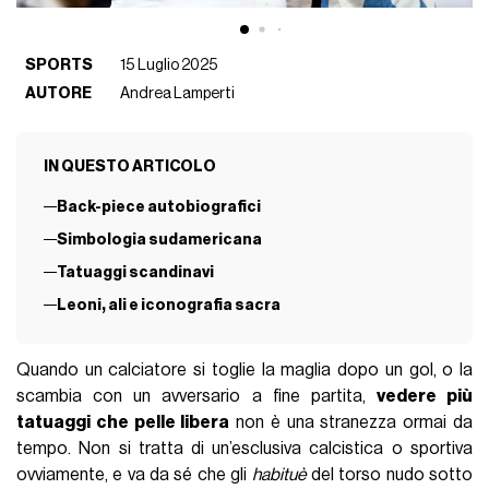
con altre informazioni che ha fornito loro o che hanno
raccolto dal suo utilizzo dei loro servizi.
Restando in zona
Seleção
c’è poi
Vinicius Jr
, che nel 2023
è volato a Los Angeles per farsi tatuare da Ganga un collage
di icone sportive:
Kobe Bryant, Muhammad Ali, Pelé e
Michael Jordan
. Un disegno che in poche ore ha fatto il
giro dei social per un dettaglio singolare: l’atto di tiro in cui è
ritratto MJ, con la mancina, in teoria la sua mano debole.
"Anche i miti possono cambiare mano"
, ha risposto
ironicamente Vini a chi ne evidenziava l’inaccuratezza,
mentre Ganga ha precisato che sono state le esigenze
compositive a convincerli a ribaltare il disegno originale.
Nell’universo latino si segnala infine il già citato back-piece di