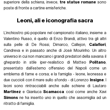
SPORTS
15 Luglio 2025
AUTORE
Andrea Mascia
FOTOGRAFO
Costanza Damiani
IN QUESTO ARTICOLO
nss sports: Les Vêtements de Football - The
Golden Age of Football Jerseys
Lack of Guidance & PUMA
Nike - Cage tournament con Travis Scott
Altri esempi di street soccer in giro per il mondo
Parallelamente alle iniziative del calcio vero, quello a 11,
attualmente in trepidante attesa del Mondiale in Nord
America del 2026 - un’attesa resa più dolce dal recente
Mondiale per Club - numerosi brand e community stanno