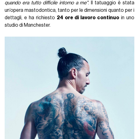
Västerås è invece la città svedese da cui proviene Victor
Lindelof
, difensore ex Manchester United, esponente
anche lui della schiena tatuata. Nel suo caso è un insieme di
stili. Il riferimento alla città natale si trova nella parte bassa
del fianco destro dove appare la foto di un bambino
accanto ad un orologio ed una serie di cartoline,
probabilmente riferimenti a città in cui ha giocato oppure ha
vissuto. A completare la striscia inferiore c’è
un rullino
che
si apre per mostrare altri simboli legati alla vita di Lindelof
dato che, come ha spiegato lui stesso, molti dei suoi
tatuaggi hanno un significato personale. Nella parte
superiore della schiena, invece,
tre statue romane
sono
poste di fronte a cartine emisferiche.
Leoni, ali e iconografia sacra
L’inchiostro più popolare nel campionato italiano, insieme a