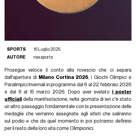
Viene in mente quella di Zlatan
Ibrahimovic
ad esempio,
soprattutto da quando ha aggiunto un leone che ruggisce.
Oppure Nicolás
Otamendi
,
binge-watching
su pelle umana,
con i volti di serie tv come locandine di uno spot televisivo; o
Andre Gray, che con
una maratona di 72 ore
si è inciso un
mosaico con Martin Luther King, Malcolm X, Muhammad Ali,
Nelson Mandela, Rosa Parks e altri volti storici della black
culture, di cui il calciatore vuole portare in campo le battaglie
sociali in ogni partita. O ancora il dorso di Mauro
Icardi
, un
altare barocco, e quello di Leroy
Sané
, autocelebrativo con
un gol contro il Monaco nel 2017, peraltro in un doppio
confronto perdente per il suo Manchester City ma forse un
po’ affrettato, come ha ammesso il diretto interessato:
"oggi farei scelte diverse"
. Passando per il curioso THEN sul
coccige di Wayne
Rooney
, un omaggio a
"okay, then"
che
ripeteva sempre in tenera età. Sono tanti i casi e gli stili,
ognuno con un pezzo di storia - propria, altrui o di