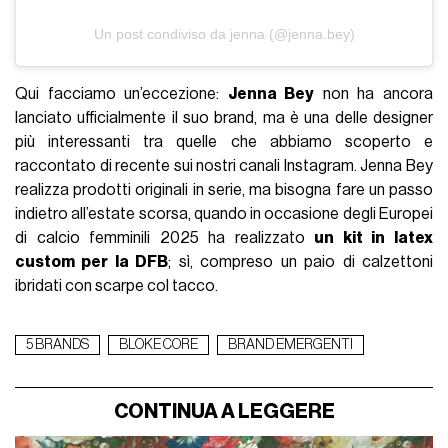
Un post condiviso da jenna (@jenna.bey)
Qui facciamo un’eccezione:
Jenna Bey
non ha ancora
lanciato ufficialmente il suo brand, ma è una delle designer
più interessanti tra quelle che abbiamo scoperto e
raccontato di recente sui nostri canali Instagram. Jenna Bey
realizza prodotti originali in serie, ma bisogna fare un passo
indietro all’estate scorsa, quando in occasione degli Europei
di calcio femminili 2025 ha realizzato
un kit in latex
custom per la DFB
; sì, compreso un paio di calzettoni
ibridati con scarpe col tacco.
5 BRANDS
BLOKE CORE
BRAND EMERGENTI
CONTINUA A LEGGERE