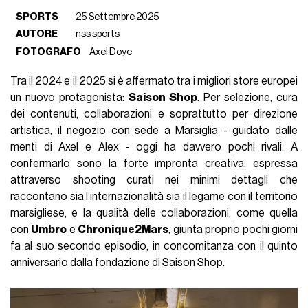
SPORTS
25 Settembre 2025
AUTORE
nss sports
FOTOGRAFO
Axel Doye
Tra il 2024 e il 2025 si è affermato tra i migliori store europei
un nuovo protagonista:
Saison Shop
. Per selezione, cura
dei contenuti, collaborazioni e soprattutto per direzione
artistica, il negozio con sede a Marsiglia - guidato dalle
menti di Axel e Alex - oggi ha davvero pochi rivali. A
confermarlo sono la forte impronta creativa, espressa
attraverso shooting curati nei minimi dettagli che
raccontano sia l’internazionalità sia il legame con il territorio
marsigliese, e la qualità delle collaborazioni, come quella
con
Umbro
e
Chronique2Mars
, giunta proprio pochi giorni
fa al suo secondo episodio, in concomitanza con il quinto
anniversario dalla fondazione di Saison Shop.