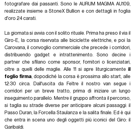
fotografare dai passanti. Sono le AURUM MAGMA AU109,
realizzate insieme a StoneX Bullion e con dettagli in foglia
d'oro 24 carati.
La giornata si avvia con il solito rituale. Prima ha preso il via il
Giro-E, la corsa riservata alle biciclette elettriche, e poi la
Carovana, il convoglio commerciale che precede i corridori,
distribuendo gadget e intrattenimento. Sono decine i
partner che sfilano come sponsor, fornitori o licenziatari,
oltre a quelli delle maglie. Alle 11 si apre liturgicamente
il
foglio firma
, dopodiché la corsa è prossima allo start, alle
12:30 circa. Dall'uscita da Feltre il nostro van segue i
corridori per un breve tratto, prima di iniziare un lungo
inseguimento parallelo. Mentre il gruppo affronta il percorso,
si taglia su strade diverse per anticipare alcuni passaggi: il
Passo Duran, la Forcella Staulanza e la salita finale. Ed è qui
che entra in scena uno degli oggetti più iconici del Giro: il
Garibaldi.