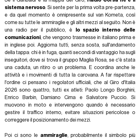
Se il Garibaldi è la mappa del Giro,
Radio Corsa ne è il
sistema nervoso
. Si sente per la prima volta pre-partenza,
e da quel momento è onnipresente sul van Kometa, così
come su tutte le ammiraglie e gli altri mezzi al seguito. Non è
una radio per il pubblico, è
lo spazio interno delle
comunicazioni
, che vengono trasmesse in italiano prima e
in inglese poi. Aggiorna tutti, senza sosta, sull'andamento
della tappa: chi è in fuga, quanti secondi di vantaggio ha sugli
inseguitori, dove si trova il gruppo Maglia Rosa, se c'è stata
una caduta, un ritiro o un problema. E coordina anche le
attività e i movimenti di tutta la carovana. A far rispettare
l'ordine ci pensano i regolatori ufficiali, che al Giro d'Italia
2026 sono quattro, tutti ex atleti: Paolo Longo Borghini,
Enrico Barbin, Damiano Cima e Salvatore Puccio. Si
muovono in moto e intervengono quando è necessario
gestire il traffico interno, evitare situazioni pericolose o
correggere il posizionamento dei mezzi.
Poi ci sono le
ammiraglie
, probabilmente il simbolo più