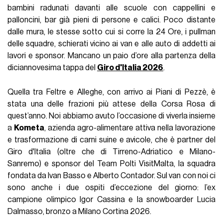
bambini radunati davanti alle scuole con cappellini e
palloncini, bar già pieni di persone e calici. Poco distante
dalle mura, le stesse sotto cui si corre la 24 Ore, i pullman
delle squadre, schierati vicino ai van e alle auto di addetti ai
lavori e sponsor. Mancano un paio d’ore alla partenza della
diciannovesima tappa del
Giro d'Italia 2026
.
Quella tra Feltre e Alleghe, con arrivo ai Piani di Pezzè, è
stata una delle frazioni più attese della Corsa Rosa di
quest’anno. Noi abbiamo avuto l’occasione di viverla insieme
a
Kometa
, azienda agro-alimentare attiva nella lavorazione
e trasformazione di carni suine e avicole, che è partner del
Giro d'Italia (oltre che di Tirreno-Adriatico e Milano-
Sanremo) e sponsor del Team Polti VisitMalta, la squadra
fondata da Ivan Basso e Alberto Contador. Sul van con noi ci
sono anche i due ospiti d’eccezione del giorno: l’ex
campione olimpico Igor Cassina e la snowboarder Lucia
Dalmasso, bronzo a Milano Cortina 2026.