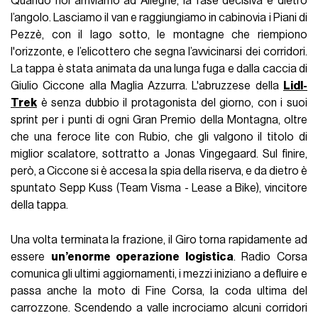
Quando noi arriviamo ad Alleghe, la fase decisiva è dietro
l’angolo. Lasciamo il van e raggiungiamo in cabinovia i Piani di
Pezzè, con il lago sotto, le montagne che riempiono
l'orizzonte, e l’elicottero che segna l’avvicinarsi dei corridori.
La tappa è stata animata da una lunga fuga e dalla caccia di
Giulio Ciccone alla Maglia Azzurra. L'abruzzese della
Lidl-
Trek
è senza dubbio il protagonista del giorno, con i suoi
sprint per i punti di ogni Gran Premio della Montagna, oltre
che una feroce lite con Rubio, che gli valgono il titolo di
miglior scalatore, sottratto a Jonas Vingegaard. Sul finire,
però, a Ciccone si è accesa la spia della riserva, e da dietro è
spuntato Sepp Kuss (Team Visma - Lease a Bike), vincitore
della tappa.
Una volta terminata la frazione, il Giro torna rapidamente ad
essere
un’enorme operazione logistica
. Radio Corsa
comunica gli ultimi aggiornamenti, i mezzi iniziano a defluire e
passa anche la moto di Fine Corsa, la coda ultima del
carrozzone. Scendendo a valle incrociamo alcuni corridori