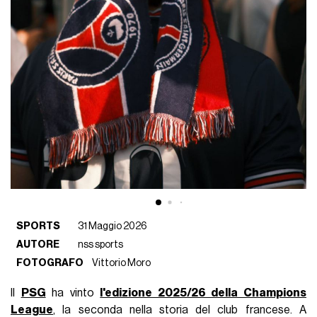
SPORTS
31 Maggio 2026
AUTORE
nss sports
FOTOGRAFO
Vittorio Moro
Il
PSG
ha vinto
l'edizione 2025/26 della Champions
League
, la seconda nella storia del club francese. A